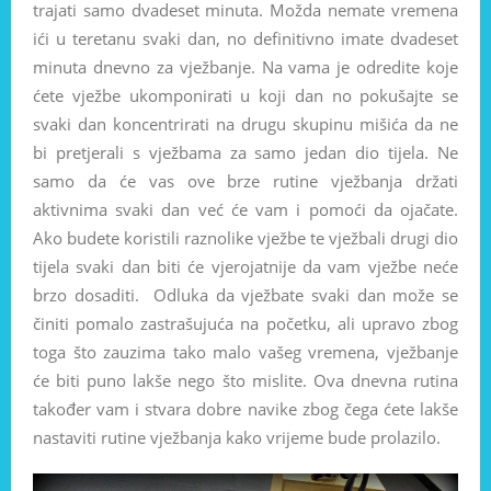
trajati samo dvadeset minuta. Možda nemate vremena
ići u teretanu svaki dan, no definitivno imate dvadeset
minuta dnevno za vježbanje. Na vama je odredite koje
ćete vježbe ukomponirati u koji dan no pokušajte se
svaki dan koncentrirati na drugu skupinu mišića da ne
bi pretjerali s vježbama za samo jedan dio tijela. Ne
samo da će vas ove brze rutine vježbanja držati
aktivnima svaki dan već će vam i pomoći da ojačate.
Ako budete koristili raznolike vježbe te vježbali drugi dio
tijela svaki dan biti će vjerojatnije da vam vježbe neće
brzo dosaditi. Odluka da vježbate svaki dan može se
činiti pomalo zastrašujuća na početku, ali upravo zbog
toga što zauzima tako malo vašeg vremena, vježbanje
će biti puno lakše nego što mislite. Ova dnevna rutina
također vam i stvara dobre navike zbog čega ćete lakše
nastaviti rutine vježbanja kako vrijeme bude prolazilo.