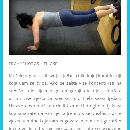
FBCMYPHOTOS – FLICKR
Možete organizirati svoje vježbe u bilo kojoj kombinaciji
koja vam se sviđa. Ako se želite više koncentrirati na
središnji dio tijela nego na gornji dio tijela, možete
učiniti više vježbi za središnji dio tijela svaki tjedan.
Naravno ovo možete učiniti i za neki drugi dio tijela za
koji smatrate da vam je potrebno više vježbe. Složite
vježbe u rutinu koja vam odgovara. Ako niste sigurni što
točno želite od vašeg vježbanja koristite se osnovnog