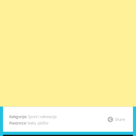
Kategorija:
Sport i rekreacija
Share
Poveznice:
kako
,
vježba