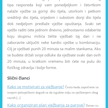
tipa rasporeda koji vam ponedjeljkom i četvrtkom
nalaže vježbe za gornji dio tijela, utorkom i petkom
središnji dio tijela, srijedom i subotom donji dio tijela
dok nedjeljom predlaže vježbe opuštanja. Svaki set
vježbi raditi ćete jednom dnevno, jednostavno odaberite
koju skupinu mišića želite vježbati taj dan i ne
zaboravite uključiti neke kardio vježbe u kombinaciju.
Cilj je vježbati punih 20 minuta sa malim stankama. Ako
se budete držali svoje odluke da vježbate svaki dan ovih
20 minuta, u kratkom vremenu biti ćete na putu do
fizičkog zdravlja i bolje forme.
Slični članci
Kako se motivirati za vježbanje?
Često kada započnete sa
svojom tjelovježbom dogodi se da izgubite volju za vježbanjem zbog
raznih […]
Kako organizirati plan vježbanja za parove?
Danas su