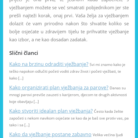
vježbanjem možete se već smatrati pobjednikom jer ste
prešli najteži korak, onaj prvi. Vaša želja za vježbanjem
dolazit će vam prirodno nakon što shvatite koliko se
bolje osjećate u zdravijem tijelu te prihvatite vježbanje
kao izbor, a ne kao dosadan zadatak.
Slični članci
Kako na brzinu odraditi vježbanje?
Svi mi znamo kako je
teško napokon odlučiti početi voditi zdrav život i početi vježbati, te
kako […]
Kako organizirati plan vježbanja za parove?
Danas su
mnogi parovi previše zauzeti s karijerom, djecom te drugih aktivnosti
koje obavljaju […]
Kako stvoriti idealan plan vježbanja?
Često kada želite
započeti s nekom navikom osjećate se kao da je baš sve protiv vas, pa
tako i sa […]
Kako da vježbanje postane zabavno
Velika većina ljudi