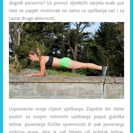
dogodi ponovno? Uz pomoć sljedećih savjeta svaki put
ćete se uspjeti motivirati ne samo za vježbanje već i za
razne druge aktivnosti.
Uspostavite svoje ciljeve vježbanja. Zapišite što želite
postići sa svojim režimom vježbanja poput gubitka
težine, povećanja fizičke spremnosti ili pak povećanja
mišićne mase. Ako je vaš željeni cilj gubitak težine,