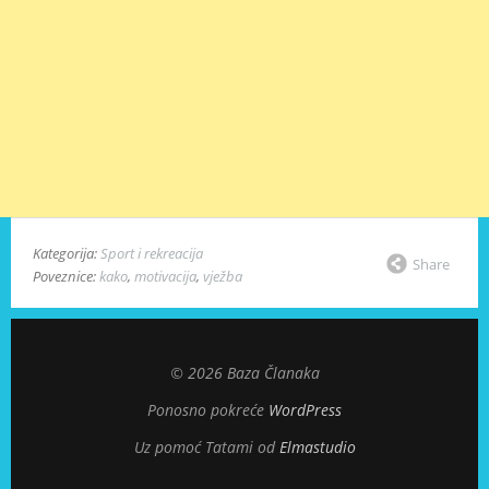
Kategorija:
Sport i rekreacija
Share
Poveznice:
kako
,
motivacija
,
vježba
© 2026 Baza Članaka
Ponosno pokreće
WordPress
Uz pomoć Tatami od
Elmastudio