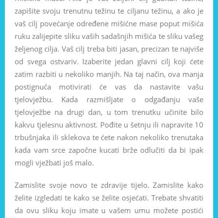
zapišite svoju trenutnu težinu te ciljanu težinu, a ako je
vaš cilj povećanje određene mišićne mase poput mišića
ruku zalijepite sliku vaših sadašnjih mišića te sliku vašeg
željenog cilja. Vaš cilj treba biti jasan, precizan te najviše
od svega ostvariv. Izaberite jedan glavni cilj koji ćete
zatim razbiti u nekoliko manjih. Na taj način, ova manja
postignuća motivirati će vas da nastavite vašu
tjelovježbu. Kada razmišljate o odgađanju vaše
tjelovježbe na drugi dan, u tom trenutku učinite bilo
kakvu tjelesnu aktivnost. Pođite u šetnju ili napravite 10
trbušnjaka ili sklekova te ćete nakon nekoliko trenutaka
kada vam srce započne kucati brže odlučiti da bi ipak
mogli vježbati još malo.
Zamislite svoje ​​novo te zdravije tijelo. Zamislite kako
želite izgledati te kako se želite osjećati. Trebate shvatiti
da ovu sliku koju imate u vašem umu možete postići