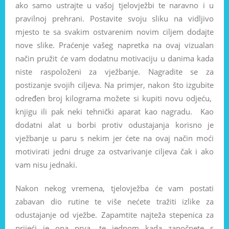
ako samo ustrajte u vašoj tjelovježbi te naravno i u
pravilnoj prehrani. Postavite svoju sliku na vidljivo
mjesto te sa svakim ostvarenim novim ciljem dodajte
nove slike. Praćenje vašeg napretka na ovaj vizualan
način pružit će vam dodatnu motivaciju u danima kada
niste raspoloženi za vježbanje. Nagradite se za
postizanje svojih ciljeva. Na primjer, nakon što izgubite
određen broj kilograma možete si kupiti novu odjeću,
knjigu ili pak neki tehnički aparat kao nagradu. Kao
dodatni alat u borbi protiv odustajanja korisno je
vježbanje u paru s nekim jer ćete na ovaj način moći
motivirati jedni druge za ostvarivanje ciljeva čak i ako
vam nisu jednaki.
Nakon nekog vremena, tjelovježba će vam postati
zabavan dio rutine te više nećete tražiti izlike za
odustajanje od vježbe. Zapamtite najteža stepenica za
prijeći je ona prva, te jednom kada započnete s