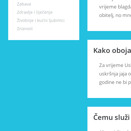
Zabava
vrijeme blagda
Zdravlje i liječenje
obitelj, no mn
Životinje i kućni ljubimci
Znanost
Kako oboja
Za vrijeme Us
uskršnja jaja 
godine ne bi 
Čemu služi