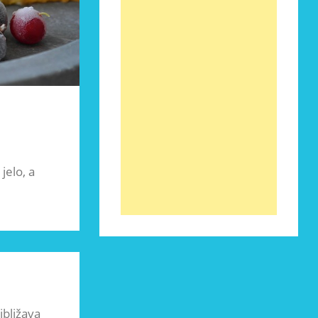
e
jelo, a
ibližava