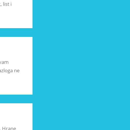
list i
 vam
razloga ne
h. Hrane