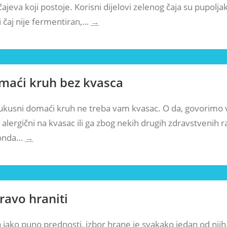
 čajeva koji postoje. Korisni dijelovi zelenog čaja su pupoljak, 
i čaj nije fermentiran,…
→
maći kruh bez kvasca
 ukusni domaći kruh ne treba vam kvasac. O da, govorimo
e alergični na kvasac ili ga zbog nekih drugih zdravstvenih 
, onda…
→
ravo hraniti
ma jako puno prednosti, izbor hrane je svakako jedan od nji