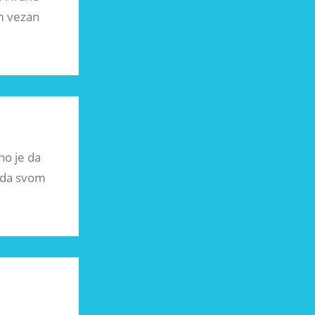
em vezan
no je da
e da svom