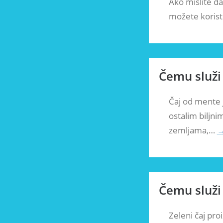
Ako mislite da
možete koristi
Čemu služi
Čaj od mente j
ostalim biljni
zemljama,…
Čemu služi 
Zeleni čaj pro