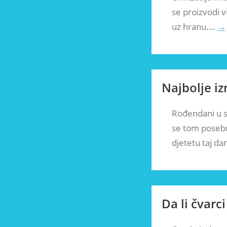
se proizvodi v
uz hranu.…
→
Najbolje i
Rođendani u s
se tom posebno
djetetu taj d
Da li čvarci