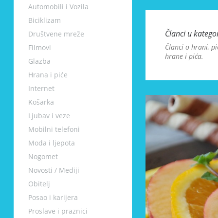
Automobili i Vozila
Biciklizam
Članci u kategor
Društvene mreže
Članci o hrani, p
Filmovi
hrane i pića.
Glazba
Hrana i piće
Internet
Košarka
Ljubav i veze
Mobilni telefoni
Moda i ljepota
Nogomet
Novosti / Mediji
Obitelj
Posao i karijera
Proslave i praznici