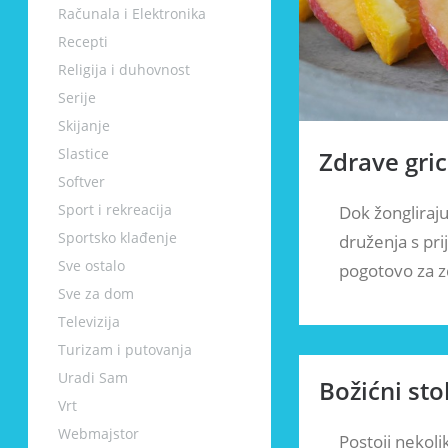
Računala i Elektronika
Recepti
Religija i duhovnost
Serije
Skijanje
Slastice
Zdrave gric
Softver
Sport i rekreacija
Dok žongliraju
Sportsko klađenje
druženja s pri
Sve ostalo
pogotovo za z
Sve za dom
Televizija
Turizam i putovanja
Uradi Sam
Božićni stol
Vrt
Webmajstor
Postoji nekoli