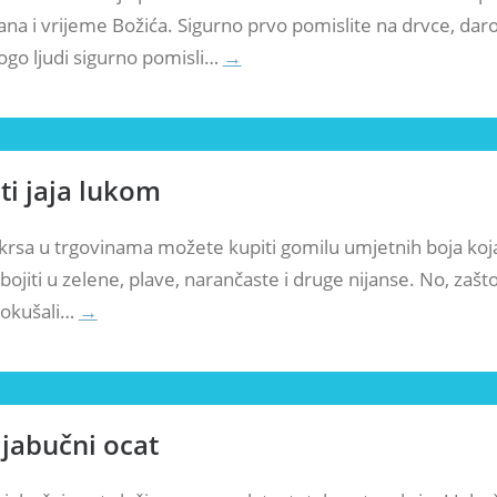
na i vrijeme Božića. Sigurno prvo pomislite na drvce, dar
ogo ljudi sigurno pomisli…
→
ti jaja lukom
krsa u trgovinama možete kupiti gomilu umjetnih boja koj
obojiti u zelene, plave, narančaste i druge nijanse. No, zašt
pokušali…
→
 jabučni ocat