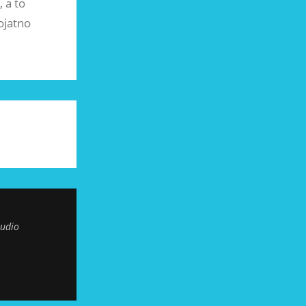
 a to
ojatno
tudio