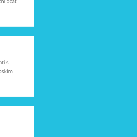
čni ocat
ti s
opskim