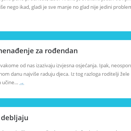
iše nego ikad, gladi je sve manje no glad nije jedini probl
znenađenje za rođendan
vakome od nas izazivaju izvjesna osjećanja. Ipak, neospor
m danu najviše raduju djeca. Iz tog razloga roditelji žel
an učine…
→
 debljaju