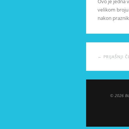
Ovo je jedna v
velikom broju 
nakon prazni
← PRIJAŠNJI Č
© 2026 Ba