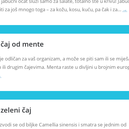
 jabučni ocat služi samo za salate, totalno ste u krivu! Jabu
ti za još mnogo toga – za kožu, kosu, kuću, pa čak i za…
→
 čaj od mente
e odličan za vaš organizam, a može se piti sam ili se miješa
m ili drugim čajevima. Menta raste u divljini u brojnim eur
→
zeleni čaj
izvodi se od biljke Camellia sinensis i smatra se jednim od