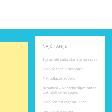
NAJČITANIJE
Što učiniti kada stanete na čavao
Kako se riješiti nesanice
Prvi odlazak zubaru
Nesanica – Nepodnošljive borbe
dok cijeli svijet spava
Kako postati vegetarijanac?
Ljepota je u očima