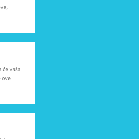
ove,
a će vaša
o ove