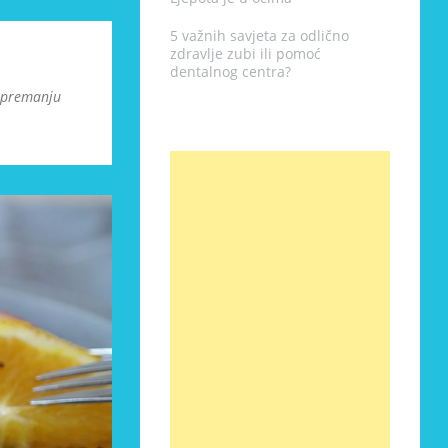
5 važnih savjeta za odlično
zdravlje zubi ili pomoć
dentalnog centra?
 spremanju