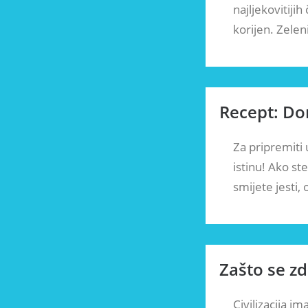
najljekovitijih
korijen. Zelen
Recept: Do
Za pripremiti
istinu! Ako st
smijete jesti
Zašto se zd
Civilizacija i