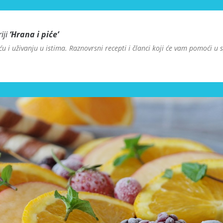
iji
‘
Hrana i piće
’
iću i uživanju u istima. Raznovrsni recepti i članci koji će vam pomoći u