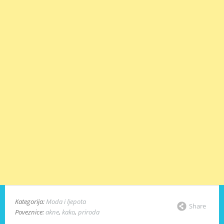
Kategorija:
Moda i ljepota
Share
Poveznice:
akne
,
kako
,
priroda