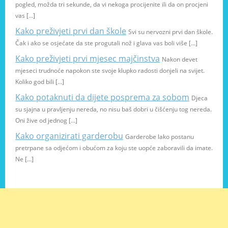
pogled, možda tri sekunde, da vi nekoga procijenite ili da on procjeni
vas […]
Kako preživjeti prvi dan škole
Svi su nervozni prvi dan škole.
Čak i ako se osjećate da ste progutali nož i glava vas boli više […]
Kako preživjeti prvi mjesec majčinstva
Nakon devet
mjeseci trudnoće napokon ste svoje klupko radosti donjeli na svijet.
Koliko god bili […]
Kako potaknuti da dijete posprema za sobom
Djeca
su sjajna u pravljenju nereda, no nisu baš dobri u čišćenju tog nereda.
Oni žive od jednog […]
Kako organizirati garderobu
Garderobe lako postanu
pretrpane sa odjećom i obućom za koju ste uopće zaboravili da imate.
Ne […]