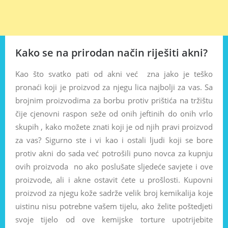
Kako se na prirodan način riješiti akni?
Kao što svatko pati od akni već zna jako je teško
pronaći koji je proizvod za njegu lica najbolji za vas. Sa
brojnim proizvodima za borbu protiv prištića na tržištu
čije cjenovni raspon seže od onih jeftinih do onih vrlo
skupih , kako možete znati koji je od njih pravi proizvod
za vas? Sigurno ste i vi kao i ostali ljudi koji se bore
protiv akni do sada već potrošili puno novca za kupnju
ovih proizvoda no ako poslušate sljedeće savjete i ove
proizvode, ali i akne ostavit ćete u prošlosti. Kupovni
proizvod za njegu kože sadrže velik broj kemikalija koje
uistinu nisu potrebne vašem tijelu, ako želite poštedjeti
svoje tijelo od ove kemijske torture upotrijebite