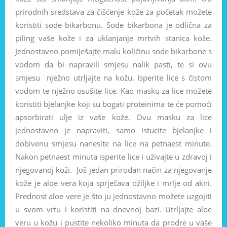
prirodnih sredstava za čišćenje kože za početak možete
koristiti sode bikarbonu. Sode bikarbona je odlična za
piling vaše kože i za uklanjanje mrtvih stanica kože.
Jednostavno pomiješajte malu količinu sode bikarbone s
vodom da bi napravili smjesu nalik pasti, te si ovu
smjesu nježno utrljajte na kožu. Isperite lice s čistom
vodom te nježno osušite lice. Kao masku za lice možete
koristiti bjelanjke koji su bogati proteinima te će pomoći
apsorbirati ulje iz vaše kože. Ovu masku za lice
jednostavno je napraviti, samo istucite bjelanjke i
dobivenu smjesu nanesite na lice na petnaest minute.
Nakon petnaest minuta isperite lice i uživajte u zdravoj i
njegovanoj koži. Još jedan prirodan način za njegovanje
kože je aloe vera koja sprječava ožiljke i mrlje od akni.
Prednost aloe vere je što ju jednostavno možete uzgojiti
u svom vrtu i koristiti na dnevnoj bazi. Utrljajte aloe
veru u kožu i pustite nekoliko minuta da prodre u vaše