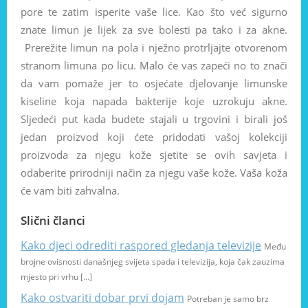
pore te zatim isperite vaše lice. Kao što već sigurno
znate limun je lijek za sve bolesti pa tako i za akne.
Prerežite limun na pola i nježno protrljajte otvorenom
stranom limuna po licu. Malo će vas zapeći no to znači
da vam pomaže jer to osjećate djelovanje limunske
kiseline koja napada bakterije koje uzrokuju akne.
Sljedeći put kada budete stajali u trgovini i birali još
jedan proizvod koji ćete pridodati vašoj kolekciji
proizvoda za njegu kože sjetite se ovih savjeta i
odaberite prirodniji način za njegu vaše kože. Vaša koža
će vam biti zahvalna.
Slični članci
Kako djeci odrediti raspored gledanja televizije
Među
brojne ovisnosti današnjeg svijeta spada i televizija, koja čak zauzima
mjesto pri vrhu […]
Kako ostvariti dobar prvi dojam
Potreban je samo brz