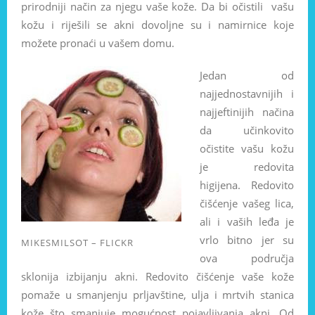
prirodniji način za njegu vaše kože. Da bi očistili vašu
kožu i riješili se akni dovoljne su i namirnice koje
možete pronaći u vašem domu.
Jedan od
najjednostavnijih i
najjeftinijih načina
da učinkovito
očistite vašu kožu
je redovita
higijena. Redovito
čišćenje vašeg lica,
ali i vaših leđa je
vrlo bitno jer su
MIKESMILSOT – FLICKR
ova područja
sklonija izbijanju akni. Redovito čišćenje vaše kože
pomaže u smanjenju prljavštine, ulja i mrtvih stanica
kože što smanjuje mogućnost pojavljivanja akni. Od