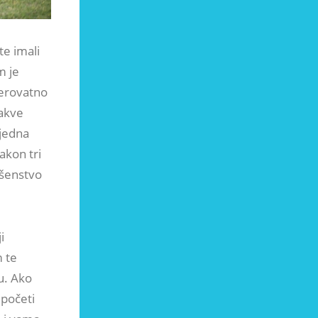
e imali
m je
vjerovatno
kakve
tjedna
nakon tri
ršenstvo
i
 te
u. Ako
početi