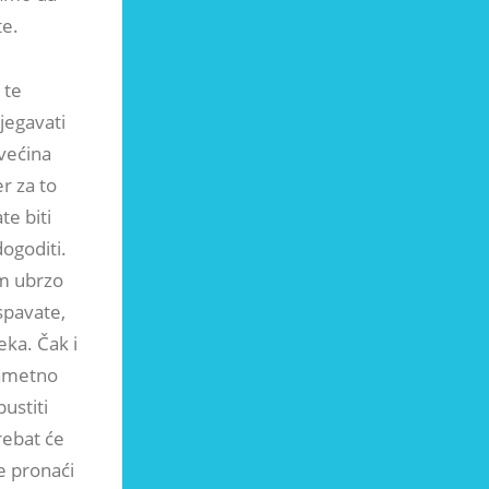
te.
 te
bjegavati
 većina
r za to
te biti
ogoditi.
am ubrzo
spavate,
eka. Čak i
pametno
ustiti
rebat će
e pronaći