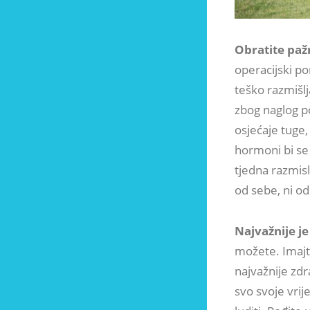
Obratite paž
operacijski po
teško razmišlja
zbog naglog p
osjećaje tuge,
hormoni bi se t
tjedna razmis
od sebe, ni o
Najvažnije je
možete. Imajt
najvažnije zd
svo svoje vri