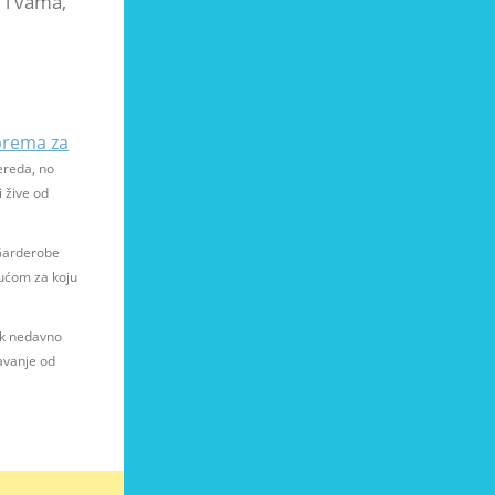
 i vama,
prema za
ereda, no
i žive od
Garderobe
ućom za koju
tek nedavno
kavanje od