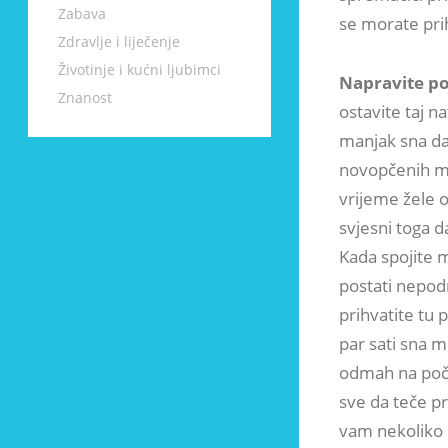
Zabava
se morate prih
Zdravlje i liječenje
Životinje i kućni ljubimci
Napravite po
Znanost
ostavite taj na
manjak sna da 
novopčenih ma
vrijeme žele o
svjesni toga 
Kada spojite 
postati nepodn
prihvatite tu 
par sati sna 
odmah na počet
sve da teče pr
vam nekoliko 