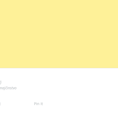
j
majčinstvo
t
Pin It