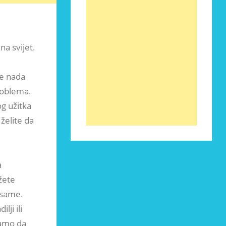
a svijet.
se nada
problema.
g užitka
želite da
a
žete
 same.
lji ili
samo da