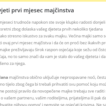
jeti prvi mjesec majčinstva
jeseci trudnoće napokon ste svoje klupko radosti donjeli n
i sretni zbog dolaska vašeg djeteta prvih nekoliko tjedana
 jako stresno iskustvo za svaku majku. Većina majki samo 
ti ovaj prvi mjesec majčistva i da će on proći bez ikakvih 
jke preživljavaju širok raspon osjećaja koje sežu od čisto
aja, no to samo znači da vam je stalo do vašeg djeteta i da 
šeno za njega.
dana
majčinstva obično uključuje neprospavane noći, čest
lno tijelo zbog čega bi trebali prihvatiti svu pomoć koju mo
 ne postoji pravilo da novopečene majke trebaju sve raditi
 o vašem partneru, vašim roditeljima, prijateljima ili pak dadi
ihvatite njihovu pomoć i nemojte se osjećati krivima. Ne 