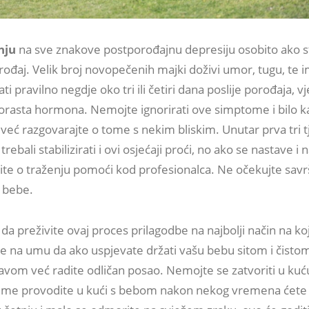
nju
na sve znakove postporođajnu depresiju osobito ako st
rođaj. Velik broj novopečenih majki doživi umor, tugu, te i
ti pravilno negdje oko tri ili četiri dana poslije porođaja, 
orasta hormona. Nemojte ignorirati ove simptome i bilo 
 već razgovarajte o tome s nekim bliskim. Unutar prva tri 
rebali stabilizirati i ovi osjećaji proći, no ako se nastave i 
lite o traženju pomoći kod profesionalca. Ne očekujte sav
d bebe.
da preživite ovaj proces prilagodbe na najbolji način na koj
e na umu da ako uspjevate držati vašu bebu sitom i čistom
ravom već radite odličan posao. Nemojte se zatvoriti u kuć
jeme provodite u kući s bebom nakon nekog vremena ćete 