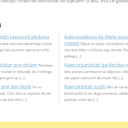
 u šetnju i malo se odmorite na svježem zraku, ovo će goditi
.
i
editi raspored gledanja
Kako potaknuti da dijete pos
sobom
ojne ovisnosti današnjeg svijeta
Djeca su sjajna u pravljenju n
koja čak zauzima mjesto pri vrhu
nisu baš dobri u čišćenju tog nereda. On
jednog […]
 dobar prvi dojam
Kako organizirati garderobu
Potreban
 možda tri sekunde, da vi nekoga
lako postanu pretrpane sa odjećom i ob
 procjeni vas […]
ste uopće zaboravili da imate. Ne […]
 prvi dan škole
Kako prestati pušiti
Svi su
Bilo da ste 
ole. Čak i ako se osjećate da ste
počeli pušiti ili već dugo vremena, odvi
 vas boli više […]
pušenja može biti […]