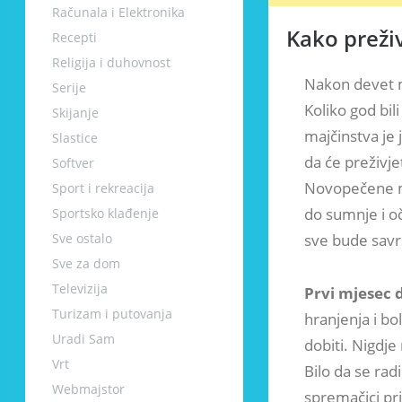
Računala i Elektronika
Kako preživ
Recepti
Religija i duhovnost
Nakon devet m
Serije
Koliko god bil
Skijanje
majčinstva je
Slastice
da će preživje
Softver
Novopečene ma
Sport i rekreacija
do sumnje i oč
Sportsko klađenje
sve bude savr
Sve ostalo
Sve za dom
Televizija
Prvi mjesec 
Turizam i putovanja
hranjenja i bo
Uradi Sam
dobiti. Nigdje
Vrt
Bilo da se radi
Webmajstor
spremačici pr