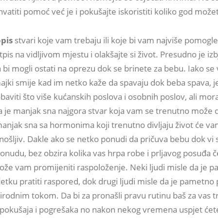
vatiti pomoć već je i pokušajte iskoristiti koliko god može
pis
stvari koje vam trebaju ili koje bi vam najviše pomogle
tpis na vidljivom mjestu i olakšajte si život. Presudno je iz
bi mogli ostati na oprezu dok se brinete za bebu. Iako se
jki smije kad im netko kaže da spavaju dok beba spava, je
baviti što više kućanskih poslova i osobnih poslov, ali mora
da je manjak sna najgora stvar koja vam se trenutno može d
manjak sna sa hormonima koji trenutno divljaju život će v
ošljiv. Dakle ako se netko ponudi da pričuva bebu dok vi 
ponudu, bez obzira kolika vas hrpa robe i prljavog posuđa č
može vam promijeniti raspoloženje. Neki ljudi misle da je 
ku pratiti raspored, dok drugi ljudi misle da je pametno p
irodnim tokom. Da bi za pronašli pravu rutinu baš za vas t
pokušaja i pogrešaka no nakon nekog vremena uspjet ćet