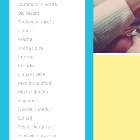
Automobili i Vozila
Biciklizam
Društvene mreže
Filmovi
Glazba
Hrana i piće
Internet
Košarka
Ljubav i veze
Mobilni telefoni
Moda i ljepota
Nogomet
Novosti / Mediji
Obitelj
Posao i karijera
Proslave i praznici