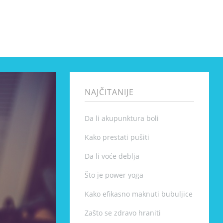
NAJČITANIJE
Da li akupunktura boli
Kako prestati pušiti
Da li voće deblja
Što je power yoga
Kako efikasno maknuti bubuljice
Zašto se zdravo hraniti