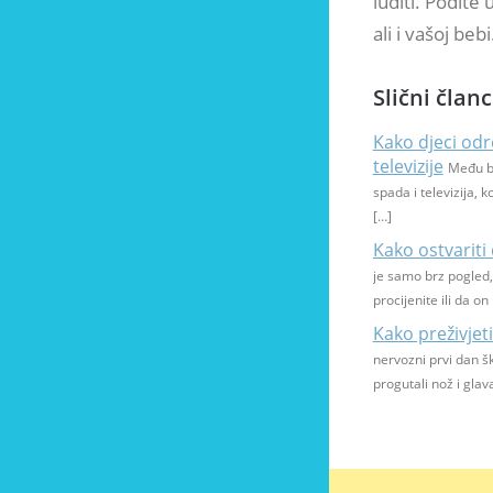
luditi. Pođite
ali i vašoj bebi
Slični članc
Kako djeci odr
televizije
Među br
spada i televizija, 
[…]
Kako ostvariti
je samo brz pogled,
procijenite ili da on
Kako preživjeti
nervozni prvi dan šk
progutali nož i glava