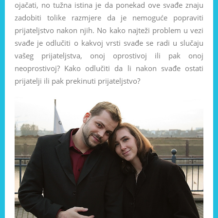
ojačati, no tužna istina je da ponekad ove svađe znaju
zadobiti tolike razmjere da je nemoguće popraviti
prijateljstvo nakon njih. No kako najteži problem u vezi
svađe je odlučiti o kakvoj vrsti svađe se radi u slučaju
vašeg prijateljstva, onoj oprostivoj ili pak onoj
neoprostivoj? Kako odlučiti da li nakon svađe ostati
prijatelji ili pak prekinuti prijateljstvo?