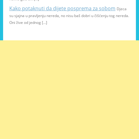
Kako potaknuti da dijete posprema za sobom
Djeca
su sjajna u pravljenju nereda, no nisu baš dobri u čišćenju tog nereda.
Oni žive od jednog […]