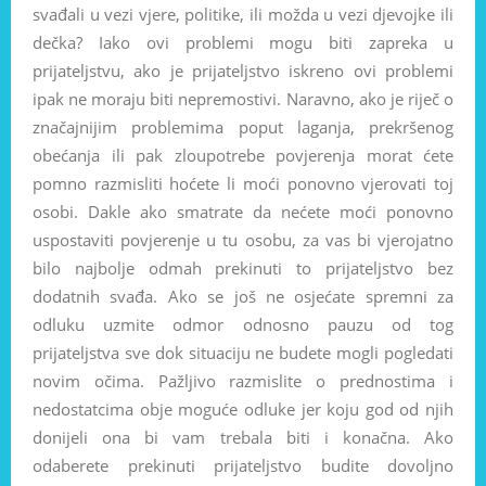
svađali u vezi vjere, politike, ili možda u vezi djevojke ili
dečka? Iako ovi problemi mogu biti zapreka u
prijateljstvu, ako je prijateljstvo iskreno ovi problemi
ipak ne moraju biti nepremostivi. Naravno, ako je riječ o
značajnijim problemima poput laganja, prekršenog
obećanja ili pak zloupotrebe povjerenja morat ćete
pomno razmisliti hoćete li moći ponovno vjerovati toj
osobi. Dakle ako smatrate da nećete moći ponovno
uspostaviti povjerenje u tu osobu, za vas bi vjerojatno
bilo najbolje odmah prekinuti to prijateljstvo bez
dodatnih svađa. Ako se još ne osjećate spremni za
odluku uzmite odmor odnosno pauzu od tog
prijateljstva sve dok situaciju ne budete mogli pogledati
novim očima. Pažljivo razmislite o prednostima i
nedostatcima obje moguće odluke jer koju god od njih
donijeli ona bi vam trebala biti i konačna. Ako
odaberete prekinuti prijateljstvo budite dovoljno