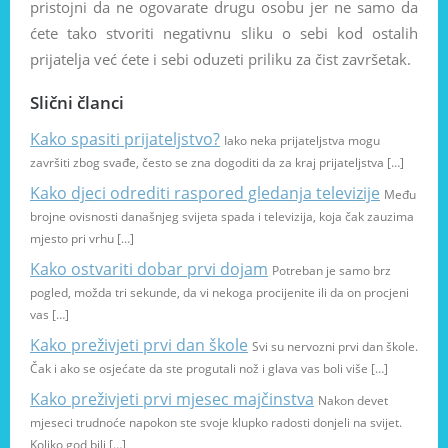
pristojni da ne ogovarate drugu osobu jer ne samo da
ćete tako stvoriti negativnu sliku o sebi kod ostalih
prijatelja već ćete i sebi oduzeti priliku za čist završetak.
Slični članci
Kako spasiti prijateljstvo?
Iako neka prijateljstva mogu
završiti zbog svađe, često se zna dogoditi da za kraj prijateljstva […]
Kako djeci odrediti raspored gledanja televizije
Među
brojne ovisnosti današnjeg svijeta spada i televizija, koja čak zauzima
mjesto pri vrhu […]
Kako ostvariti dobar prvi dojam
Potreban je samo brz
pogled, možda tri sekunde, da vi nekoga procijenite ili da on procjeni
vas […]
Kako preživjeti prvi dan škole
Svi su nervozni prvi dan škole.
Čak i ako se osjećate da ste progutali nož i glava vas boli više […]
Kako preživjeti prvi mjesec majčinstva
Nakon devet
mjeseci trudnoće napokon ste svoje klupko radosti donjeli na svijet.
Koliko god bili […]