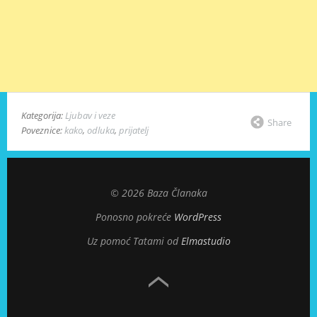
Kategorija:
Ljubav i veze
Share
Poveznice:
kako
,
odluka
,
prijatelj
© 2026 Baza Članaka
Ponosno pokreće
WordPress
Uz pomoć Tatami od
Elmastudio