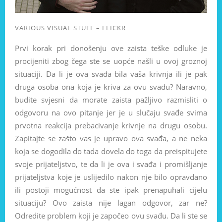
VARIOUS VISUAL STUFF – FLICKR
Prvi korak pri donošenju ove zaista teške odluke je
procijeniti zbog čega ste se uopće našli u ovoj groznoj
situaciji. Da li je ova svađa bila vaša krivnja ili je pak
druga osoba ona koja je kriva za ovu svađu? Naravno,
budite svjesni da morate zaista pažljivo razmisliti o
odgovoru na ovo pitanje jer je u slučaju svađe svima
prvotna reakcija prebacivanje krivnje na drugu osobu.
Zapitajte se zašto vas je upravo ova svađa, a ne neka
koja se dogodila do tada dovela do toga da preispitujete
svoje prijateljstvo, te da li je ova i svađa i promišljanje
prijateljstva koje je uslijedilo nakon nje bilo opravdano
ili postoji mogućnost da ste ipak prenapuhali cijelu
situaciju? Ovo zaista nije lagan odgovor, zar ne?
Odredite problem koji je započeo ovu svađu. Da li ste se