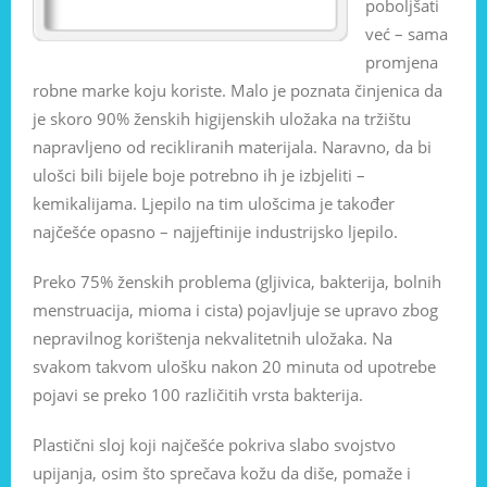
poboljšati
već – sama
promjena
robne marke koju koriste. Malo je poznata činjenica da
je skoro 90% ženskih higijenskih uložaka na tržištu
napravljeno od recikliranih materijala. Naravno, da bi
ulošci bili bijele boje potrebno ih je izbjeliti –
kemikalijama. Ljepilo na tim ulošcima je također
najčešće opasno – najjeftinije industrijsko ljepilo.
Preko 75% ženskih problema (gljivica, bakterija, bolnih
menstruacija, mioma i cista) pojavljuje se upravo zbog
nepravilnog korištenja nekvalitetnih uložaka. Na
svakom takvom ulošku nakon 20 minuta od upotrebe
pojavi se preko 100 različitih vrsta bakterija.
Plastični sloj koji najčešće pokriva slabo svojstvo
upijanja, osim što sprečava kožu da diše, pomaže i