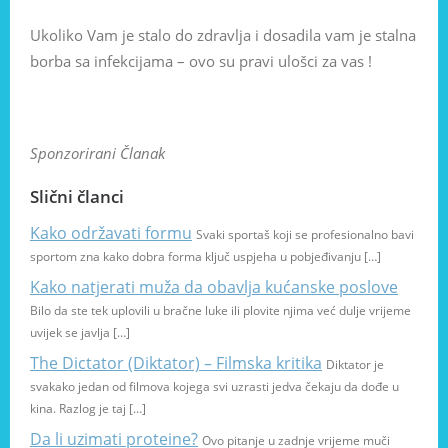
Ukoliko Vam je stalo do zdravlja i dosadila vam je stalna
borba sa infekcijama – ovo su pravi ulošci za vas !
Sponzorirani Članak
Slični članci
Kako održavati formu
Svaki sportaš koji se profesionalno bavi
sportom zna kako dobra forma ključ uspjeha u pobjeđivanju […]
Kako natjerati muža da obavlja kućanske poslove
Bilo da ste tek uplovili u bračne luke ili plovite njima već dulje vrijeme
uvijek se javlja […]
The Dictator (Diktator) – Filmska kritika
Diktator je
svakako jedan od filmova kojega svi uzrasti jedva čekaju da dođe u
kina. Razlog je taj […]
Da li uzimati proteine?
Ovo pitanje u zadnje vrijeme muči