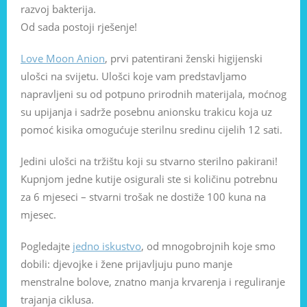
razvoj bakterija.
Od sada postoji rješenje!
Love Moon Anion
, prvi patentirani ženski higijenski
ulošci na svijetu. Ulošci koje vam predstavljamo
napravljeni su od potpuno prirodnih materijala, moćnog
su upijanja i sadrže posebnu anionsku trakicu koja uz
pomoć kisika omogućuje sterilnu sredinu cijelih 12 sati.
Jedini ulošci na tržištu koji su stvarno sterilno pakirani!
Kupnjom jedne kutije osigurali ste si količinu potrebnu
za 6 mjeseci – stvarni trošak ne dostiže 100 kuna na
mjesec.
Pogledajte
jedno iskustvo
, od mnogobrojnih koje smo
dobili: djevojke i žene prijavljuju puno manje
menstralne bolove, znatno manja krvarenja i reguliranje
trajanja ciklusa.