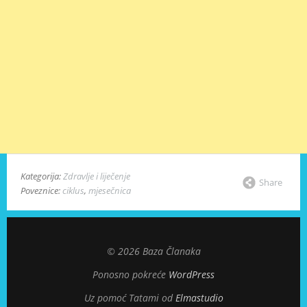
Kategorija:
Zdravlje i liječenje
Share
Poveznice:
ciklus
,
mjesečnica
© 2026 Baza Članaka
Ponosno pokreće
WordPress
Uz pomoć Tatami od
Elmastudio