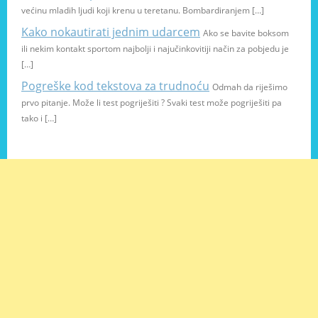
većinu mladih ljudi koji krenu u teretanu. Bombardiranjem […]
Kako nokautirati jednim udarcem
Ako se bavite boksom
ili nekim kontakt sportom najbolji i najučinkovitiji način za pobjedu je
[…]
Pogreške kod tekstova za trudnoću
Odmah da riješimo
prvo pitanje. Može li test pogriješiti ? Svaki test može pogriješiti pa
tako i […]