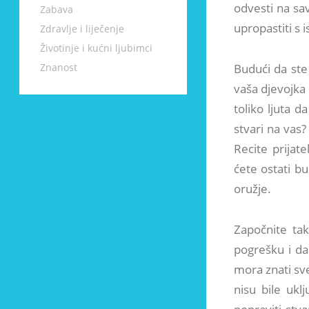
odvesti na sa
Zabava
upropastiti s i
Zdravlje i liječenje
Životinje i kućni ljubimci
Znanost
Budući da ste 
vaša djevojka 
toliko ljuta da
stvari na vas?
Recite prijat
ćete ostati bu
oružje.
Započnite tak
pogrešku i da
mora znati sve
nisu bile ukl