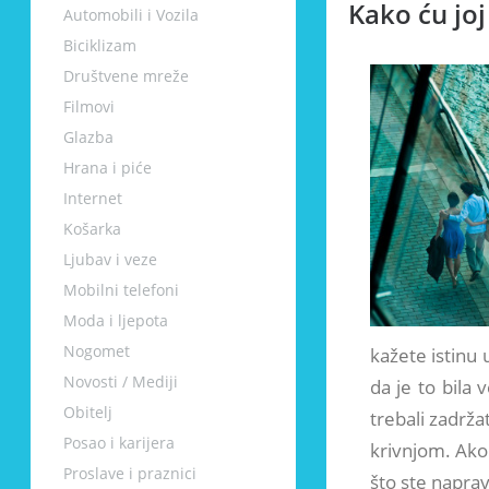
Kako ću joj
Automobili i Vozila
Biciklizam
Društvene mreže
Filmovi
Glazba
Hrana i piće
Internet
Košarka
Ljubav i veze
Mobilni telefoni
Moda i ljepota
Nogomet
kažete istinu u
Novosti / Mediji
da je to bila 
Obitelj
trebali zadrža
Posao i karijera
krivnjom. Ako m
Proslave i praznici
što ste naprav