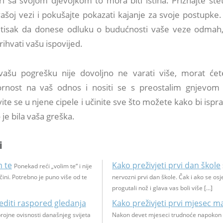
ri sa svojom djevojkom to mora biti istina. Priznajte šte
 vašoj vezi i pokušajte pokazati kajanje za svoje postupk
pritisak da donese odluku o budućnosti vaše veze odmah, 
ihvati vašu ispovijed.
vašu pogrešku nije dovoljno ne varati više, morat ćete
rnost na vaš odnos i nositi se s preostalim gnjevom
te se u njene cipele i učinite sve što možete kako bi ispravi
 je bila vaša greška.
i
m te
Kako preživjeti prvi dan škole
Ponekad reći „volim te“ i nije
čini. Potrebno je puno više od te
nervozni prvi dan škole. Čak i ako se osj
progutali nož i glava vas boli više […]
editi raspored gledanja
Kako preživjeti prvi mjesec m
ojne ovisnosti današnjeg svijeta
Nakon devet mjeseci trudnoće napokon 