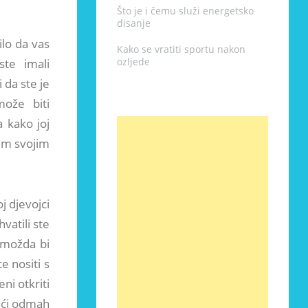
Što je i čemu služi energetsko
disanje
ilo da vas
Kako se vratiti sportu nakon
ozljede
ste imali
 da ste je
može biti
 kako joj
vim svojim
j djevojci
hvatili ste
o možda bi
e nositi s
ni otkriti
reći odmah