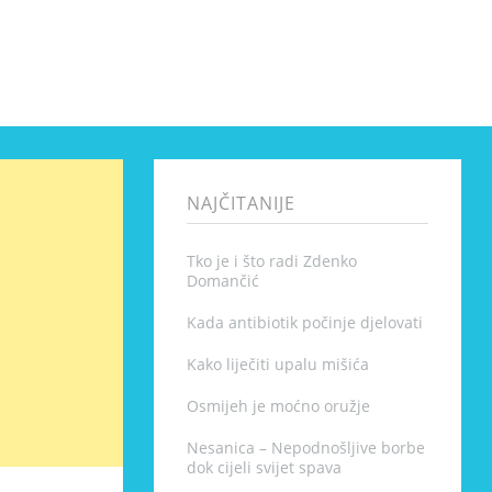
NAJČITANIJE
Tko je i što radi Zdenko
Domančić
Kada antibiotik počinje djelovati
Kako liječiti upalu mišića
Osmijeh je moćno oružje
Nesanica – Nepodnošljive borbe
dok cijeli svijet spava