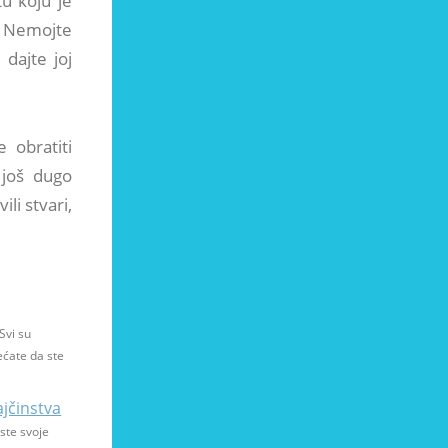
tu koju je
e. Nemojte
dajte joj
 obratiti
 još dugo
li stvari,
Svi su
ećate da ste
ajčinstva
ste svoje