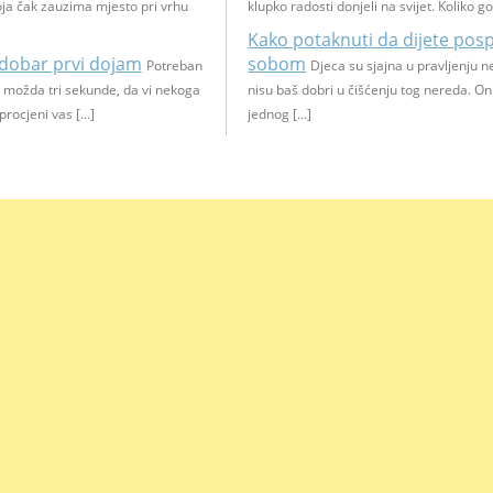
koja čak zauzima mjesto pri vrhu
klupko radosti donjeli na svijet. Koliko go
Kako potaknuti da dijete pos
 dobar prvi dojam
sobom
Potreban
Djeca su sjajna u pravljenju n
 možda tri sekunde, da vi nekoga
nisu baš dobri u čišćenju tog nereda. On
 procjeni vas […]
jednog […]