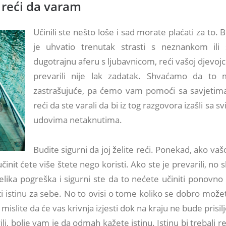
 reći da varam
Učinili ste nešto loše i sad morate plaćati za to. B
je uhvatio trenutak strasti s neznankom ili 
dugotrajnu aferu s ljubavnicom, reći vašoj djevojci
prevarili nije lak zadatak. Shvaćamo da to 
zastrašujuće, pa ćemo vam pomoći sa savjetima
reći da ste varali da bi iz tog razgovora izašli sa s
udovima netaknutima.
Budite sigurni da joj želite reći. Ponekad, ako vašo
činit ćete više štete nego koristi. Ako ste je prevarili, no s
velika pogreška i sigurni ste da to nećete učiniti ponovn
ti istinu za sebe. No to ovisi o tome koliko se dobro možet
islite da će vas krivnja izjesti dok na kraju ne bude prisilje
ili, bolje vam je da odmah kažete istinu. Istinu bi trebali 