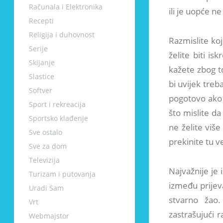
Računala i Elektronika
ili je uopće ne
Recepti
Religija i duhovnost
Razmislite koj
Serije
želite biti is
Skijanje
kažete zbog to
Slastice
bi uvijek treb
Softver
pogotovo ako t
Sport i rekreacija
što mislite da
Sportsko klađenje
ne želite više
Sve ostalo
prekinite tu v
Sve za dom
Televizija
Najvažnije je
Turizam i putovanja
između prijeva
Uradi Sam
stvarno žao.
Vrt
zastrašujući r
Webmajstor