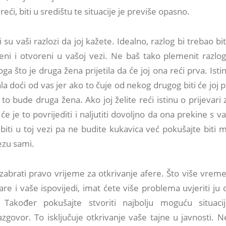
 reći, biti u središtu te situacije je previše opasno.
i su vaši razlozi da joj kažete. Idealno, razlog bi trebao bit
kreni i otvoreni u vašoj vezi. Ne baš tako plemenit razlog
ga što je druga žena prijetila da će joj ona reći prva. Ist
ala doći od vas jer ako to čuje od nekog drugog biti će joj 
o bude druga žena. Ako joj želite reći istinu o prijevari
 će je to povrijediti i naljutiti dovoljno da ona prekine s v
 biti u toj vezi pa ne budite kukavica već pokušajte biti 
ezu sami.
 izabrati pravo vrijeme za otkrivanje afere. Što više vre
re i vaše ispovijedi, imat ćete više problema uvjeriti ju
 Također pokušajte stvoriti najbolju moguću situaci
azgovor. To isključuje otkrivanje vaše tajne u javnosti. 