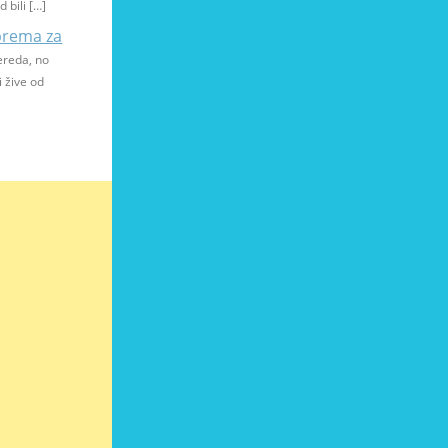
d bili […]
prema za
ereda, no
i žive od