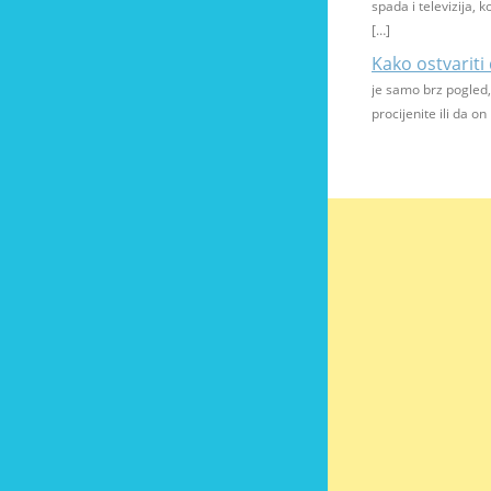
spada i televizija, 
[…]
Kako ostvariti
je samo brz pogled,
procijenite ili da on