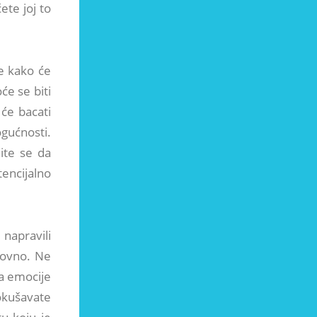
te joj to
je kako će
će se biti
 će bacati
ogućnosti.
ite se da
tencijalno
 napravili
novno. Ne
da emocije
pokušavate