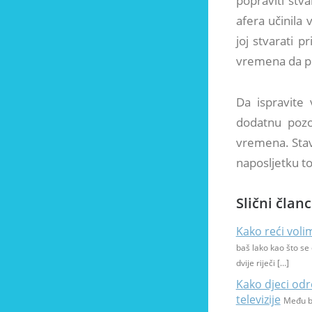
popraviti stva
afera učinila
joj stvarati 
vremena da pr
Da ispravite 
dodatnu pozo
vremena. Stavi
naposljetku to
Slični članc
Kako reći voli
baš lako kao što se 
dvije riječi […]
Kako djeci odr
televizije
Među br