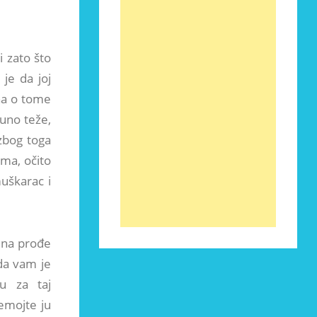
i zato što
 je da joj
ina o tome
puno teže,
 zbog toga
ama, očito
muškarac i
mena prođe
 da vam je
ju za taj
Nemojte ju