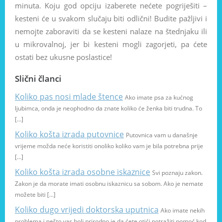
minuta. Koju god opciju izaberete nećete pogriješiti –
kesteni će u svakom slučaju biti odlični! Budite pažljivi i
nemojte zaboraviti da se kesteni nalaze na štednjaku ili
u mikrovalnoj, jer bi kesteni mogli zagorjeti, pa ćete
ostati bez ukusne poslastice!
Slični članci
Koliko pas nosi mlade štence
Ako imate psa za kućnog
ljubimca, onda je neophodno da znate koliko će ženka biti trudna. To
[…]
Koliko košta izrada putovnice
Putovnica vam u današnje
vrijeme možda neće koristiti onoliko koliko vam je bila potrebna prije
[…]
Koliko košta izrada osobne iskaznice
Svi poznaju zakon.
Zakon je da morate imati osobnu iskaznicu sa sobom. Ako je nemate
možete biti […]
Koliko dugo vrijedi doktorska uputnica
Ako imate nekih
problema i nešto vas boli prirodno je da ćete otići potražiti pomoć kod