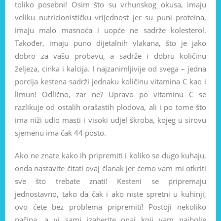
toliko posebni! Osim što su vrhunskog okusa, imaju
veliku nutricionističku vrijednost jer su puni proteina,
imaju malo masnoća i uopće ne sadrže kolesterol.
Također, imaju puno dijetalnih vlakana, što je jako
dobro za vašu probavu, a sadrže i dobru količinu
željeza, cinka i kalcija. I najzanimljivije od svega – jedna
porcija kestena sadrži jednaku količinu vitamina C kao i
limun! Odlično, zar ne? Upravo po vitaminu C se
razlikuje od ostalih orašastih plodova, ali i po tome što
ima niži udio masti i visoki udjel škroba, kojeg u sirovu
sjemenu ima čak 44 posto.
Ako ne znate kako ih pripremiti i koliko se dugo kuhaju,
onda nastavite čitati ovaj članak jer ćemo vam mi otkriti
sve što trebate znati! Kesteni se pripremaju
jednostavno, tako da čak i ako niste spretni u kuhinji,
ovo ćete bez problema pripremiti! Postoji nekoliko
načina, a vi sami izaberite onaj koji vam najbolje