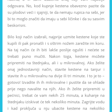
odgovara. No, kod kupnje kestena obavezno pazite da
su plodovi veći i sjajniji, te da nemaju rupica na sebi, jer
bi to moglo značiti da imaju u sebi ličinke i da su sasvim
beskorisni.
Bilo koji način izabrali, najprije uzmite kestene koje ste
kupili ili pak pronašli i s oštrim nožem zarežite im koru.
Na taj način će ih biti lakše poslije oguliti i nećete se
trebati puno mučiti. Nakon toga, kestene možete
pripremiti na štednjaku, ali i u mikrovalnoj. Ako želite
onaj jednostavniji način, stavite kestene na tanjur i
stavite ih u mikrovalnu na dvije ili tri minute. I to je to –
gotovo! Izvadite ih ih mikrovalne i pustite da se ohlade
prije nego navalite na njih. Ako ih želite pripremiti u
pećnici, trebat će vam nekih 25 minuta, a kuhanje na
štednjaku iziskivat će tek nekoliko minuta. Zagrijte vodu
i kad proključa u nju ubacite kestene na nekoliko