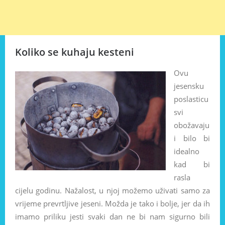
Koliko se kuhaju kesteni
Ovu
jesensku
poslasticu
svi
obožavaju
i bilo bi
idealno
kad bi
rasla
cijelu godinu. Nažalost, u njoj možemo uživati samo za
vrijeme prevrtljive jeseni. Možda je tako i bolje, jer da ih
imamo priliku jesti svaki dan ne bi nam sigurno bili