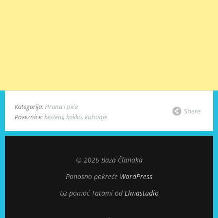
Kategorija:
Hrana i piće
Share
Poveznice:
kesteni
,
koliko
,
kuhanje
© 2026 Baza Članaka
Ponosno pokreće
WordPress
Uz pomoć Tatami od
Elmastudio