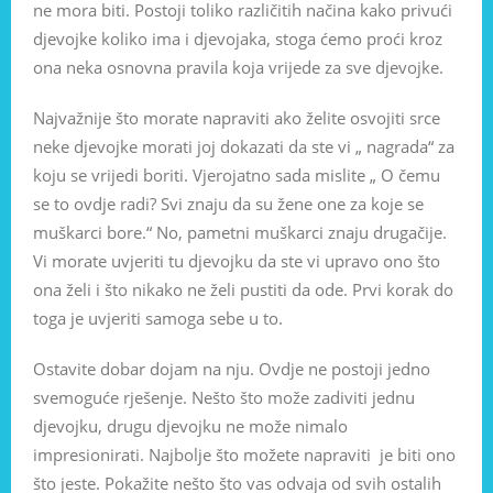
ne mora biti. Postoji toliko različitih načina kako privući
djevojke koliko ima i djevojaka, stoga ćemo proći kroz
ona neka osnovna pravila koja vrijede za sve djevojke.
Najvažnije što morate napraviti ako želite osvojiti srce
neke djevojke morati joj dokazati da ste vi „ nagrada“ za
koju se vrijedi boriti. Vjerojatno sada mislite „ O čemu
se to ovdje radi? Svi znaju da su žene one za koje se
muškarci bore.“ No, pametni muškarci znaju drugačije.
Vi morate uvjeriti tu djevojku da ste vi upravo ono što
ona želi i što nikako ne želi pustiti da ode. Prvi korak do
toga je uvjeriti samoga sebe u to.
Ostavite dobar dojam na nju. Ovdje ne postoji jedno
svemoguće rješenje. Nešto što može zadiviti jednu
djevojku, drugu djevojku ne može nimalo
impresionirati. Najbolje što možete napraviti je biti ono
što jeste. Pokažite nešto što vas odvaja od svih ostalih