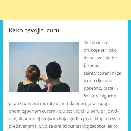
Kako osvojiti curu
Sve žene su
drukčije jer ipak,
da su sve iste ne
biste bili
zainteresirani ni za
jednu djevojku
posebno, biste li?
Svi se vi sigurno
pitati što točno morate učiniti da bi osigurali spoj s
onom zgodnom curom koju ste vidjeli u baru prije neki
dan, ili onom djevojkom koja sjedi u prvoj klupi na svim
predavanjima. Ovo se čini poput teškog zadatka, ali to