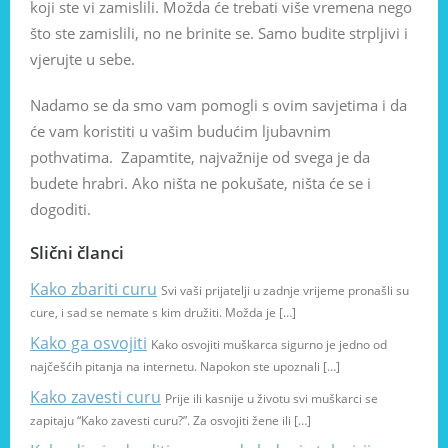
koji ste vi zamislili. Možda će trebati više vremena nego
što ste zamislili, no ne brinite se. Samo budite strpljivi i
vjerujte u sebe.
Nadamo se da smo vam pomogli s ovim savjetima i da
će vam koristiti u vašim budućim ljubavnim
pothvatima. Zapamtite, najvažnije od svega je da
budete hrabri. Ako ništa ne pokušate, ništa će se i
dogoditi.
Slični članci
Kako zbariti curu
Svi vaši prijatelji u zadnje vrijeme pronašli su
cure, i sad se nemate s kim družiti. Možda je […]
Kako ga osvojiti
Kako osvojiti muškarca sigurno je jedno od
najčešćih pitanja na internetu. Napokon ste upoznali […]
Kako zavesti curu
Prije ili kasnije u životu svi muškarci se
zapitaju “Kako zavesti curu?”. Za osvojiti žene ili […]