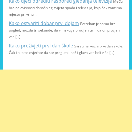
Kako djeci odrediti raspored gledanja televizije
Među
brojne ovisnosti današnjeg svijeta spada i televizija, koja čak zauzima
mjesto pri vrhu […]
Kako ostvariti dobar prvi dojam
Potreban je samo brz
pogled, možda tri sekunde, da vi nekoga procijenite ili da on procjeni
vas […]
Kako preživjeti prvi dan škole
Svi su nervozni prvi dan škole.
Čak i ako se osjećate da ste progutali nož i glava vas boli više […]