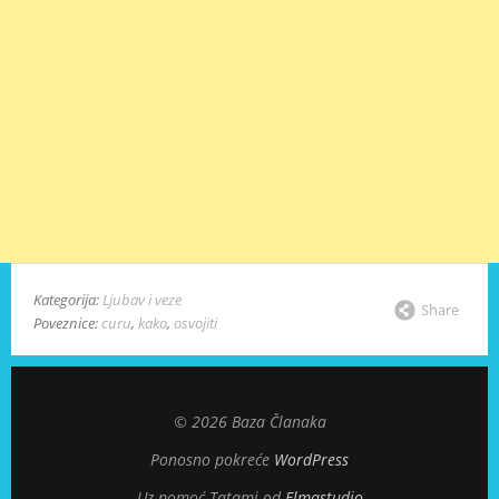
Kategorija:
Ljubav i veze
Share
Poveznice:
curu
,
kako
,
osvojiti
© 2026 Baza Članaka
Ponosno pokreće
WordPress
Uz pomoć Tatami od
Elmastudio