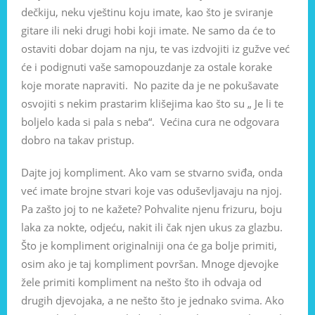
dečkiju, neku vještinu koju imate, kao što je sviranje
gitare ili neki drugi hobi koji imate. Ne samo da će to
ostaviti dobar dojam na nju, te vas izdvojiti iz gužve već
će i podignuti vaše samopouzdanje za ostale korake
koje morate napraviti. No pazite da je ne pokušavate
osvojiti s nekim prastarim klišejima kao što su „ Je li te
boljelo kada si pala s neba“. Većina cura ne odgovara
dobro na takav pristup.
Dajte joj kompliment. Ako vam se stvarno sviđa, onda
već imate brojne stvari koje vas oduševljavaju na njoj.
Pa zašto joj to ne kažete? Pohvalite njenu frizuru, boju
laka za nokte, odjeću, nakit ili čak njen ukus za glazbu.
Što je kompliment originalniji ona će ga bolje primiti,
osim ako je taj kompliment površan. Mnoge djevojke
žele primiti kompliment na nešto što ih odvaja od
drugih djevojaka, a ne nešto što je jednako svima. Ako