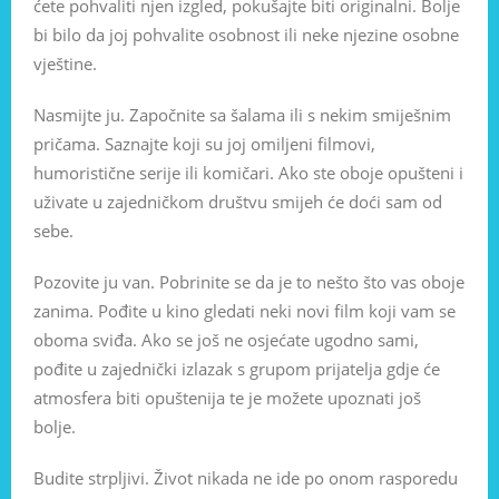
ćete pohvaliti njen izgled, pokušajte biti originalni. Bolje
bi bilo da joj pohvalite osobnost ili neke njezine osobne
vještine.
Nasmijte ju. Započnite sa šalama ili s nekim smiješnim
pričama. Saznajte koji su joj omiljeni filmovi,
humoristične serije ili komičari. Ako ste oboje opušteni i
uživate u zajedničkom društvu smijeh će doći sam od
sebe.
Pozovite ju van. Pobrinite se da je to nešto što vas oboje
zanima. Pođite u kino gledati neki novi film koji vam se
oboma sviđa. Ako se još ne osjećate ugodno sami,
pođite u zajednički izlazak s grupom prijatelja gdje će
atmosfera biti opuštenija te je možete upoznati još
bolje.
Budite strpljivi. Život nikada ne ide po onom rasporedu