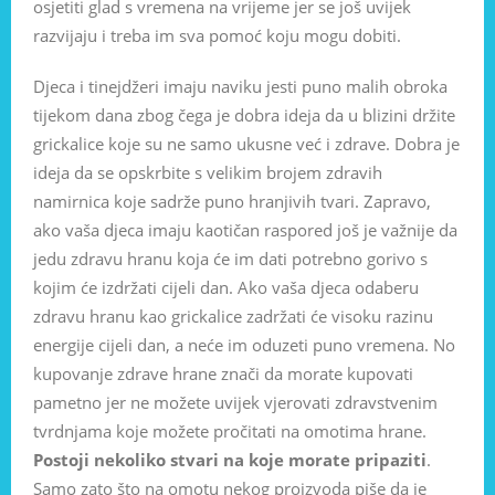
osjetiti glad s vremena na vrijeme jer se još uvijek
razvijaju i treba im sva pomoć koju mogu dobiti.
Djeca i tinejdžeri imaju naviku jesti puno malih obroka
tijekom dana zbog čega je dobra ideja da u blizini držite
grickalice koje su ne samo ukusne već i zdrave. Dobra je
ideja da se opskrbite s velikim brojem zdravih
namirnica koje sadrže puno hranjivih tvari. Zapravo,
ako vaša djeca imaju kaotičan raspored još je važnije da
jedu zdravu hranu koja će im dati potrebno gorivo s
kojim će izdržati cijeli dan. Ako vaša djeca odaberu
zdravu hranu kao grickalice zadržati će visoku razinu
energije cijeli dan, a neće im oduzeti puno vremena. No
kupovanje zdrave hrane znači da morate kupovati
pametno jer ne možete uvijek vjerovati zdravstvenim
tvrdnjama koje možete pročitati na omotima hrane.
Postoji nekoliko stvari na koje morate pripaziti
.
Samo zato što na omotu nekog proizvoda piše da je