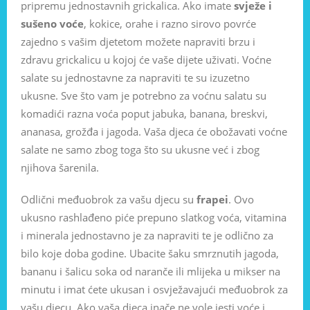
pripremu jednostavnih grickalica. Ako imate
svježe i
sušeno voće
, kokice, orahe i razno sirovo povrće
zajedno s vašim djetetom možete napraviti brzu i
zdravu grickalicu u kojoj će vaše dijete uživati. Voćne
salate su jednostavne za napraviti te su izuzetno
ukusne. Sve što vam je potrebno za voćnu salatu su
komadići razna voća poput jabuka, banana, breskvi,
ananasa, grožđa i jagoda. Vaša djeca će obožavati voćne
salate ne samo zbog toga što su ukusne već i zbog
njihova šarenila.
Odlični međuobrok za vašu djecu su
frapei
. Ovo
ukusno rashlađeno piće prepuno slatkog voća, vitamina
i minerala jednostavno je za napraviti te je odlično za
bilo koje doba godine. Ubacite šaku smrznutih jagoda,
bananu i šalicu soka od naranče ili mlijeka u mikser na
minutu i imat ćete ukusan i osvježavajući međuobrok za
vašu djecu. Ako vaša djeca inače ne vole jesti voće i