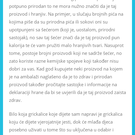
potpuno prirodan to ne mora nužno značiti da je taj
proizvod i hranjiv. Na primjer, u slučaju brojnih pića na
kojima piše da su prirodna pića ili sokovi oni su
upotpunjeni sa šećerom (koji je, uostalom, prirodni
sastojak), no sav taj šećer znači da je taj proizvod pun
kalorija te će vam pružiti malo hranjivih tvari. Nasuprot
tome, postoje brojni proizvodi koji ne sadrže šećer, no
zato koriste razne kemijske spojeve koji također nisu
dobri za vas. Kad god kupujete neki proizvod na kojem
je na ambalaži naglašeno da je to zdrav i prirodan
proizvod također pročitajte sastojke i informacije na
deklaraciji hrane da bi se uvjerili da je taj proizvod zaista
zdrav.
Bilo koja grickalice koje dijete sam napravi je grickalica
koju će dijete vjerojatnije jesti, dok će mlađa djeca
posebno uživati u tome što su uključena u odabir i