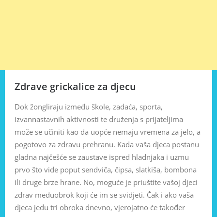
Zdrave grickalice za djecu
Dok žongliraju između škole, zadaća, sporta,
izvannastavnih aktivnosti te druženja s prijateljima
može se učiniti kao da uopće nemaju vremena za jelo, a
pogotovo za zdravu prehranu. Kada vaša djeca postanu
gladna najčešće se zaustave ispred hladnjaka i uzmu
prvo što vide poput sendviča, čipsa, slatkiša, bombona
ili druge brze hrane. No, moguće je priuštite vašoj djeci
zdrav međuobrok koji će im se svidjeti. Čak i ako vaša
djeca jedu tri obroka dnevno, vjerojatno će također