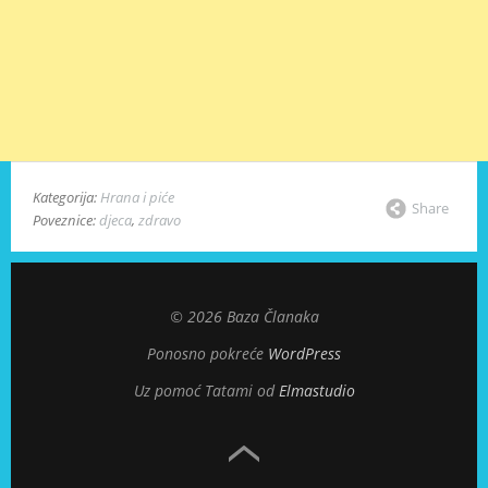
Kategorija:
Hrana i piće
Share
Poveznice:
djeca
,
zdravo
© 2026 Baza Članaka
Ponosno pokreće
WordPress
Uz pomoć Tatami od
Elmastudio