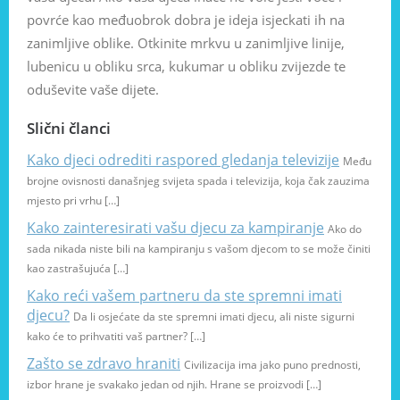
povrće kao međuobrok dobra je ideja isjeckati ih na
zanimljive oblike. Otkinite mrkvu u zanimljive linije,
lubenicu u obliku srca, kukumar u obliku zvijezde te
oduševite vaše dijete.
Slični članci
Kako djeci odrediti raspored gledanja televizije
Među
brojne ovisnosti današnjeg svijeta spada i televizija, koja čak zauzima
mjesto pri vrhu […]
Kako zainteresirati vašu djecu za kampiranje
Ako do
sada nikada niste bili na kampiranju s vašom djecom to se može činiti
kao zastrašujuća […]
Kako reći vašem partneru da ste spremni imati
djecu?
Da li osjećate da ste spremni imati djecu, ali niste sigurni
kako će to prihvatiti vaš partner? […]
Zašto se zdravo hraniti
Civilizacija ima jako puno prednosti,
izbor hrane je svakako jedan od njih. Hrane se proizvodi […]