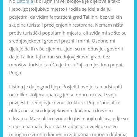
No
Estonija
iz drugih travel blogova je dijelovala tako
lijepo, gostoljubivo mjesto i rodila se idelja da ju
posjetim, da vidim fantastični grad Tallinn, bez velikih
skupina turista i precijenjenih restorana. Nemam ništa
protiv turistički popularnih mjesta, ali sviđa mi se što su
srednjovjekovni gradovi prazni i mirni. Osobno mi
djeluje da ih više cijenim. Ljudi su mi oduvijek govorili
da je Tallinn taj miran srednjovjekovni grad, bez
mnoštva turista kao što je to slučaj sa mjestima poput
Praga.
I istina je da je grad lijep. Posjetiti ovo je kao odstupiti
nekoliko stoljeća unatrag jer su dobro očuvali svoju
povijest i srednjovjekovne strukture. Popločane ulice
obložene su srednjovjekovnim kućama i drevnim
crkvama. Male uličice vode do još manjih uličica, gdje su
smještena mala dvorišta. Grad je još uvijek okružen
mnogim izvornim kamenim zidinama i mnogim kulama