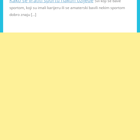
Kako se vratiti sportu nakon ozljede
Svi koji se bave
sportom, koji su imali karijeru ili se amaterski bavili nekim sportom
dobro znaju […]