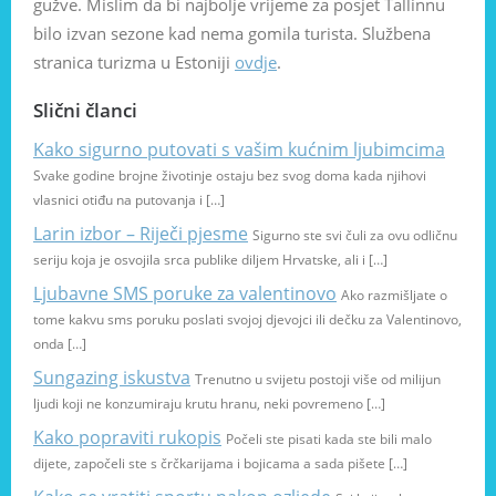
gužve. Mislim da bi najbolje vrijeme za posjet Tallinnu
bilo izvan sezone kad nema gomila turista. Službena
stranica turizma u Estoniji
ovdje
.
Slični članci
Kako sigurno putovati s vašim kućnim ljubimcima
Svake godine brojne životinje ostaju bez svog doma kada njihovi
vlasnici otiđu na putovanja i […]
Larin izbor – Riječi pjesme
Sigurno ste svi čuli za ovu odličnu
seriju koja je osvojila srca publike diljem Hrvatske, ali i […]
Ljubavne SMS poruke za valentinovo
Ako razmišljate o
tome kakvu sms poruku poslati svojoj djevojci ili dečku za Valentinovo,
onda […]
Sungazing iskustva
Trenutno u svijetu postoji više od milijun
ljudi koji ne konzumiraju krutu hranu, neki povremeno […]
Kako popraviti rukopis
Počeli ste pisati kada ste bili malo
dijete, započeli ste s črčkarijama i bojicama a sada pišete […]