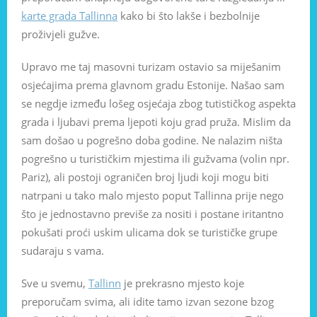
karte grada Tallinna
kako bi što lakše i bezbolnije
proživjeli gužve.
Upravo me taj masovni turizam ostavio sa miješanim
osjećajima prema glavnom gradu Estonije. Našao sam
se negdje između lošeg osjećaja zbog tutističkog aspekta
grada i ljubavi prema ljepoti koju grad pruža. Mislim da
sam došao u pogrešno doba godine. Ne nalazim ništa
pogrešno u turističkim mjestima ili gužvama (volin npr.
Pariz), ali postoji ograničen broj ljudi koji mogu biti
natrpani u tako malo mjesto poput Tallinna prije nego
što je jednostavno previše za nositi i postane iritantno
pokušati proći uskim ulicama dok se turističke grupe
sudaraju s vama.
Sve u svemu,
Tallinn
je prekrasno mjesto koje
preporučam svima, ali idite tamo izvan sezone bzog