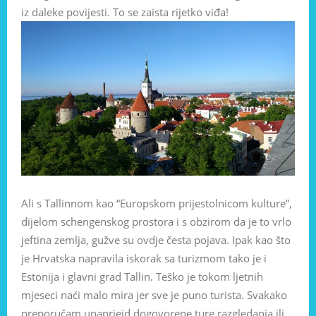
iz daleke povijesti. To se zaista rijetko viđa!
Ali s Tallinnom kao “Europskom prijestolnicom kulture”,
dijelom schengenskog prostora i s obzirom da je to vrlo
jeftina zemlja, gužve su ovdje česta pojava. Ipak kao što
je Hrvatska napravila iskorak sa turizmom tako je i
Estonija i glavni grad Tallin. Teško je tokom ljetnih
mjeseci naći malo mira jer sve je puno turista. Svakako
preporučam unapriejd dogovorene ture razgledanja ili