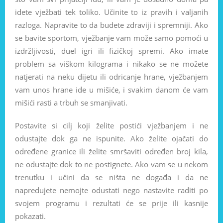
idete vježbati tek toliko. Učinite to iz pravih i valjanih
razloga. Napravite to da budete zdraviji i spremniji. Ako
se bavite sportom, vježbanje vam može samo pomoći u
izdržljivosti, duel igri ili fizičkoj spremi. Ako imate
problem sa viškom kilograma i nikako se ne možete
natjerati na neku dijetu ili odricanje hrane, vježbanjem
vam unos hrane ide u mišiće, i svakim danom će vam
mišići rasti a trbuh se smanjivati.
Postavite si cilj koji želite postići vježbanjem i ne
odustajte dok ga ne ispunite. Ako želite ojačati do
određene granice ili želite smršaviti određen broj kila,
ne odustajte dok to ne postignete. Ako vam se u nekom
trenutku i učini da se ništa ne događa i da ne
napredujete nemojte odustati nego nastavite raditi po
svojem programu i rezultati će se prije ili kasnije
pokazati.