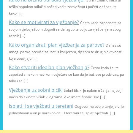
Svi mi znamo kako je
teško napokon odlučiti početi voditi zdrav život i početi vježbati, te
kako […]
Kako se motivirati za vježbanje?
Često kada započnete sa
svojom tjelovježbom dogodi se da izgubite volju za vježbanjem zbog
raznih […]
Kako organizirati plan vježbanja za parove?
Danas su
mnogi parovi previše zauzeti s karijerom, djecom te drugih aktivnosti
koje obavljaju […]
Kako stvoriti idealan plan vježbanja?
Često kada želite
započeti s nekom navikom osjećate se kao da je baš sve protiv vas, pa
tako i sa […]
Vježbanje uz sobni bicikl
Sobni bicikl je nakon trčanja najbolji
način da skinete višak kilograma. Ako imate financijske […]
Isplati li se vježbati u teretani
Odgovor na ovo pitanje je vrlo
jednostavan a on je naravno da. U teretani se isplati vježbati. […]