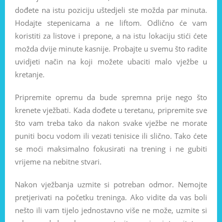
dođete na istu poziciju uštedjeli ste možda par minuta.
Hodajte stepenicama a ne liftom. Odlično će vam
koristiti za listove i prepone, a na istu lokaciju stići ćete
možda dvije minute kasnije. Probajte u svemu što radite
uvidjeti način na koji možete ubaciti malo vježbe u
kretanje.
Pripremite opremu da bude spremna prije nego što
krenete vježbati. Kada dođete u teretanu, pripremite sve
što vam treba tako da nakon svake vježbe ne morate
puniti bocu vodom ili vezati tenisice ili slično. Tako ćete
se moći maksimalno fokusirati na trening i ne gubiti
vrijeme na nebitne stvari.
Nakon vježbanja uzmite si potreban odmor. Nemojte
pretjerivati na početku treninga. Ako vidite da vas boli
nešto ili vam tijelo jednostavno više ne može, uzmite si