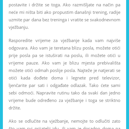
postavite i držite se toga. Ako razmišljate na način pa
neće mi ništa biti ako propustim današnji trening, radije
uzmite par dana bez treninga i vratite se svakodnevnom
vježbanju.
Rasporedite vrijeme za vježbanje kada vam najviše
odgovara. Ako vam je teretana blizu posla, možete otići
prije posla pa se istuširati na poslu, ili možete otići u
vrijeme pauze. Ako vam je blizu mjesta prebivališta
možete otići odmah poslije posla. Najteže je natjerati se
otići kada dođete doma i legnete pred televizor,
ljenčarite par sati i odgađate odlazak. Tako ćete sami
sebi odmoći. Napravite rutinu tako da svaki dan jedno
vrijeme bude određeno za vježbanje i toga se striktno
držite.
Ako se odlučite na vježbanje, nemojte to odlučiti zato
što vam svi prijatelji idu, ili vam je dosadno doma pa