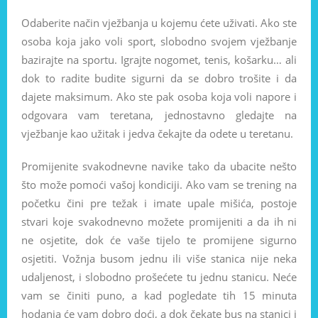
Odaberite način vježbanja u kojemu ćete uživati. Ako ste
osoba koja jako voli sport, slobodno svojem vježbanje
bazirajte na sportu. Igrajte nogomet, tenis, košarku… ali
dok to radite budite sigurni da se dobro trošite i da
dajete maksimum. Ako ste pak osoba koja voli napore i
odgovara vam teretana, jednostavno gledajte na
vježbanje kao užitak i jedva čekajte da odete u teretanu.
Promijenite svakodnevne navike tako da ubacite nešto
što može pomoći vašoj kondiciji. Ako vam se trening na
početku čini pre težak i imate upale mišića, postoje
stvari koje svakodnevno možete promijeniti a da ih ni
ne osjetite, dok će vaše tijelo te promijene sigurno
osjetiti. Vožnja busom jednu ili više stanica nije neka
udaljenost, i slobodno prošećete tu jednu stanicu. Neće
vam se činiti puno, a kad pogledate tih 15 minuta
hodanja će vam dobro doći, a dok čekate bus na stanici i