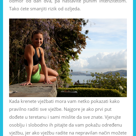
odmor od dan dva, pa nastavite punim intenzitetom.
Tako ćete smanjiti rizik od ozljeda.
Kada krenete vježbati mora vam netko pokazati kako
pravilno raditi sve vježbe. Najgore je ako prvi put
dođete u teretanu i sami mislite da sve znate. Vjerujte
osoblju i slobodno ih pitajte da vam pokažu određenu
vježbu, jer ako vježbu radite na nepravilan način možete