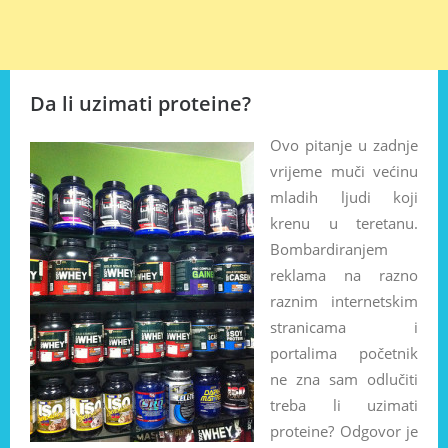
Da li uzimati proteine?
Ovo pitanje u zadnje
vrijeme muči većinu
mladih ljudi koji
krenu u teretanu.
Bombardiranjem
reklama na razno
raznim internetskim
stranicama i
portalima početnik
ne zna sam odlučiti
treba li uzimati
proteine? Odgovor je