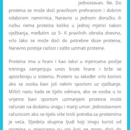
jednostavan. Ne. Do
proteina se može doći pravilnom prehranom i dobrim
odabirom namirnica. Naravno u jednom doručku ili
ručku nema proteina koliko u jednoj mjerici nakon
vježbanja, međutim uz 5- 6 pravilnih obroka dnevno,
vrlo lako se može doći do potrebne doze proteina.
Naravno postoje razlozi i zašto uzimati proteine.
Proteina ima u hrani i kao takvi u mjericama poslije
treninga zamjenjuju unos krute hrane i brže se
apsorbiraju u sistemu. Proteini su također vrlo korisni
ako se osoba bavi još nekim sportom uz vježbanje.
Mišići rastu kada se tijelo odmara, ako se osoba u to
vrijeme bavi sportom uzimanjem proteina može
računati na dodatnu snagu i manji umor. Jednostavnom
računicom ako se tijelo više troši potreba za proteinima
je veća. Sljedeća skupina ljudi koji imaju korist od
proteina u mjericama su oni koji ne mogu doći do