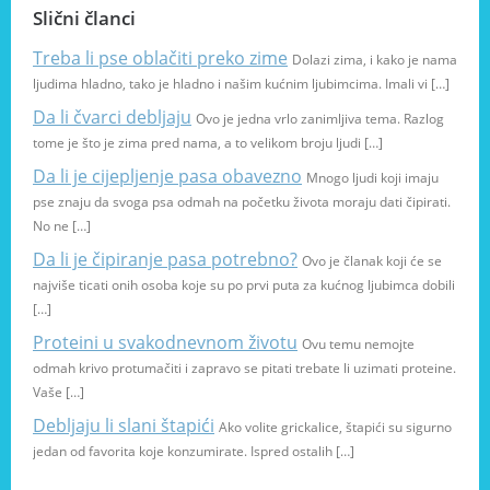
Slični članci
Treba li pse oblačiti preko zime
Dolazi zima, i kako je nama
ljudima hladno, tako je hladno i našim kućnim ljubimcima. Imali vi […]
Da li čvarci debljaju
Ovo je jedna vrlo zanimljiva tema. Razlog
tome je što je zima pred nama, a to velikom broju ljudi […]
Da li je cijepljenje pasa obavezno
Mnogo ljudi koji imaju
pse znaju da svoga psa odmah na početku života moraju dati čipirati.
No ne […]
Da li je čipiranje pasa potrebno?
Ovo je članak koji će se
najviše ticati onih osoba koje su po prvi puta za kućnog ljubimca dobili
[…]
Proteini u svakodnevnom životu
Ovu temu nemojte
odmah krivo protumačiti i zapravo se pitati trebate li uzimati proteine.
Vaše […]
Debljaju li slani štapići
Ako volite grickalice, štapići su sigurno
jedan od favorita koje konzumirate. Ispred ostalih […]