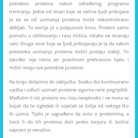
potrebno proteina nakon određenog programa
treniranja. Jedna od stvari koje se većina ljudi pribojava
je da se od uzimanja proteina može nekontrolirano
debljati. Ta teorija je u potpunosti kriva. Proteini samo
pomažu u oblikovanju i rasu mišića, nikako ne stvaraju
salo. Druga stvar koje se ljudi pribojavaju je ta da nakon
prestanka uzimanja proteina mišići postaju slabiji. To
također nije istina jer pravilnom prehranom tijelo i
mišići imaju sve potrebne proteine.
Na kraju dolazimo do zaključka. Svatko tko kontinuirano
vježba i odluči uzimati proteine sigurno neće pogriješiti.
Međutim ti isti proteini mu nisu neophodni i ne mora se
bojati da će izgledati ili osjećati se lošije od nekoga tko
ih uzima. Tijelo je sagrađeno da ovisi o proteinima, a
hoće li do tih proteina doći preko tanjura ili bočice
zapravo je nevažno.