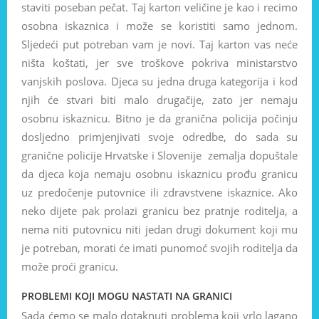
staviti poseban pečat. Taj karton veličine je kao i recimo
osobna iskaznica i može se koristiti samo jednom.
Sljedeći put potreban vam je novi. Taj karton vas neće
ništa koštati, jer sve troškove pokriva ministarstvo
vanjskih poslova. Djeca su jedna druga kategorija i kod
njih će stvari biti malo drugačije, zato jer nemaju
osobnu iskaznicu. Bitno je da granična policija počinju
dosljedno primjenjivati svoje odredbe, do sada su
granične policije Hrvatske i Slovenije zemalja dopuštale
da djeca koja nemaju osobnu iskaznicu prođu granicu
uz predočenje putovnice ili zdravstvene iskaznice. Ako
neko dijete pak prolazi granicu bez pratnje roditelja, a
nema niti putovnicu niti jedan drugi dokument koji mu
je potreban, morati će imati punomoć svojih roditelja da
može proći granicu.
PROBLEMI KOJI MOGU NASTATI NA GRANICI
Sada ćemo se malo dotaknuti problema koji vrlo lagano