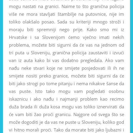
mogu nastati na granici. Naime to što granična policija
više ne mora stavljati štambilje na putovnice, nije im
toliko olakšalo posao. Sada su kriteriji mnogo stroži i
moraju biti spremniji nego prije. Kako smo mi iz
Hrvatske i sa Slovenijom ćemo vječno imati nekih
problema, možete biti sigurni da će vas na jednom od
tri puta u Sloveniju, granična policija zaustaviti i izvući
van iz auta kako bi vas dodatno pregledala. Ako vam
nađu neke stvari koje ne smijete posjedovati ili ih ne
smijete nositi preko granice, možete biti sigurni da će
biti jako strogi po tome pitanju i nema nikakve šanse da
vas puste. Isto tako mogu vam pogledati osobnu
iskaznicu i ako nađu i najmanji problem kao recimo
duža brada ili duža kosa mogu vas toliko iznervirati da
će vam biti žao proći granicu. Najgore od svega što se
može dogoditi je da vas ne puste u Sloveniju, koliko god
vi hitno morali proći. Tako da morate biti jako ljubazni i