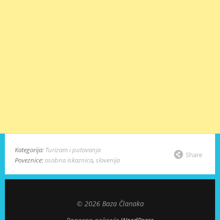
Kategorija:
Turizam i putovanja
Share
Poveznice:
osobna iskaznica
,
slovenija
© 2026 Baza Članaka