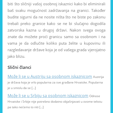
biti što sličniji vašoj osobnoj iskaznici kako bi eliminirali
baš svaku mogućnost zadržavanja na granici. Također
budite sigurni da ne nosite ništa što ne biste po zakonu
trebali preko granice kako se ne bi slučajno dogodila
zatvorska kazna u drugoj državi. Nakon svega ovoga
znate da možete proći granicu samo sa osobnom i na
vama je da odlučite koliko puta želite u kupovinu ili
razgledavanje države koja je od vašega grada vjerojatno
jako blizu.
Slični članci
Može li se u Austriju sa osobnom iskaznicom
Austrija
je država koja je vrlo popularna za sve građane Hrvatske. Popularna
je u smislu da se […]
Može li se u Srbiju sa osobnom iskaznicom
Odnose
Hrvatske i Srbije nije potrebno dodatno objašnjavati u ovome tekstu
pa tako nećemo to niti […]