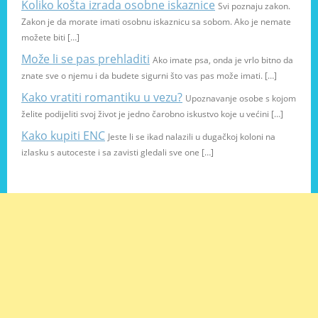
Koliko košta izrada osobne iskaznice
Svi poznaju zakon.
Zakon je da morate imati osobnu iskaznicu sa sobom. Ako je nemate
možete biti […]
Može li se pas prehladiti
Ako imate psa, onda je vrlo bitno da
znate sve o njemu i da budete sigurni što vas pas može imati. […]
Kako vratiti romantiku u vezu?
Upoznavanje osobe s kojom
želite podijeliti svoj život je jedno čarobno iskustvo koje u većini […]
Kako kupiti ENC
Jeste li se ikad nalazili u dugačkoj koloni na
izlasku s autoceste i sa zavisti gledali sve one […]