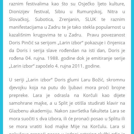
raznim festivalima kao što su Osječko ljeto kulture,
Dionizijev festival, Sibiu u Rumunjskoj, Nitra u
Slovačkoj, Subotica, Zrenjanin, SLUK te raznim
manifestacijama u Zadru te je tako stekla popularnost u
kazališnim krugovima te u Zadru. Pravu povezanost
Doris Pinčić sa serijom „Larin izbor“ pokazuje i činjenica
da Doris i serija slave rođendan na isti dan, Doris je
rođena 04. rujna. 1988. godine dok je emitiranje serije
„Larin izbor“ započelo 4. rujna 2011. godine.
U seriji „Larin izbor“ Doris glumi Laru Božić, skromnu
djevojku koja na putu do ljubavi mora proći brojne
prepreke. Lara je odrasla na Korčuli kao dijete
samohrane majke, a u Split je otišla studirati klavir na
Glazbenu akademiju. Nakon završetka fakulteta Lara se
mora suočiti s dva izbora, ili će pronaći posao u Splitu ili
se mora vratiti kod majke Mije na Korčulu. Lara si
pokušava pronaći posao u jednoj catering službi gdje je