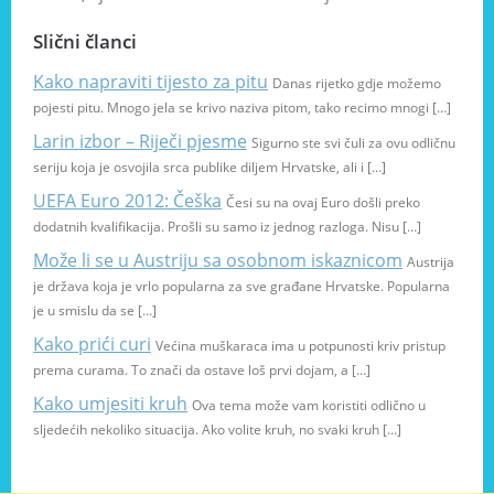
Slični članci
Kako napraviti tijesto za pitu
Danas rijetko gdje možemo
pojesti pitu. Mnogo jela se krivo naziva pitom, tako recimo mnogi […]
Larin izbor – Riječi pjesme
Sigurno ste svi čuli za ovu odličnu
seriju koja je osvojila srca publike diljem Hrvatske, ali i […]
UEFA Euro 2012: Češka
Česi su na ovaj Euro došli preko
dodatnih kvalifikacija. Prošli su samo iz jednog razloga. Nisu […]
Može li se u Austriju sa osobnom iskaznicom
Austrija
je država koja je vrlo popularna za sve građane Hrvatske. Popularna
je u smislu da se […]
Kako prići curi
Većina muškaraca ima u potpunosti kriv pristup
prema curama. To znači da ostave loš prvi dojam, a […]
Kako umjesiti kruh
Ova tema može vam koristiti odlično u
sljedećih nekoliko situacija. Ako volite kruh, no svaki kruh […]