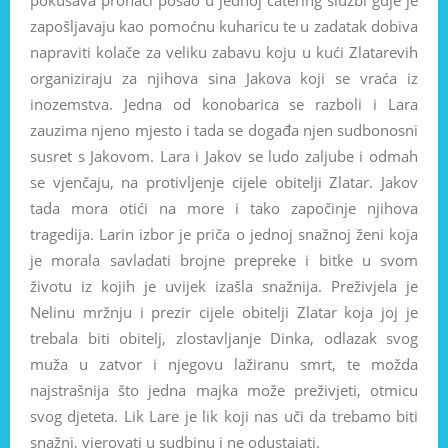
zapošljavaju kao pomoćnu kuharicu te u zadatak dobiva
napraviti kolače za veliku zabavu koju u kući Zlatarevih
organiziraju za njihova sina Jakova koji se vraća iz
inozemstva. Jedna od konobarica se razboli i Lara
zauzima njeno mjesto i tada se događa njen sudbonosni
susret s Jakovom. Lara i Jakov se ludo zaljube i odmah
se vjenčaju, na protivljenje cijele obitelji Zlatar. Jakov
tada mora otići na more i tako započinje njihova
tragedija. Larin izbor je priča o jednoj snažnoj ženi koja
je morala savladati brojne prepreke i bitke u svom
životu iz kojih je uvijek izašla snažnija. Preživjela je
Nelinu mržnju i prezir cijele obitelji Zlatar koja joj je
trebala biti obitelj, zlostavljanje Dinka, odlazak svog
muža u zatvor i njegovu lažiranu smrt, te možda
najstrašnija što jedna majka može preživjeti, otmicu
svog djeteta. Lik Lare je lik koji nas uči da trebamo biti
snažni, vjerovati u sudbinu i ne odustajati.