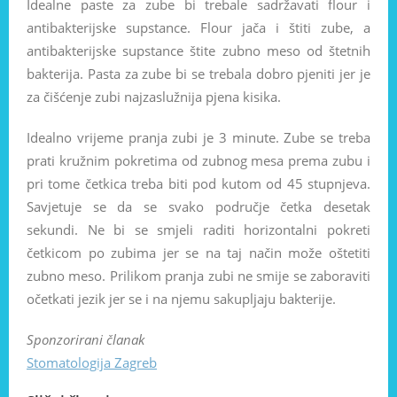
Idealne paste za zube bi trebale sadržavati flour i
antibakterijske supstance. Flour jača i štiti zube, a
antibakterijske supstance štite zubno meso od štetnih
bakterija. Pasta za zube bi se trebala dobro pjeniti jer je
za čišćenje zubi najzaslužnija pjena kisika.
Idealno vrijeme pranja zubi je 3 minute. Zube se treba
prati kružnim pokretima od zubnog mesa prema zubu i
pri tome četkica treba biti pod kutom od 45 stupnjeva.
Savjetuje se da se svako područje četka desetak
sekundi. Ne bi se smjeli raditi horizontalni pokreti
četkicom po zubima jer se na taj način može oštetiti
zubno meso. Prilikom pranja zubi ne smije se zaboraviti
očetkati jezik jer se i na njemu sakupljaju bakterije.
Sponzorirani članak
Stomatologija Zagreb