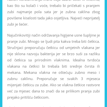
kao što su kolači i voće, trebalo bi pričekati s pranjem
zubi najmanje pola sata jer je zubna caklina zbog
povišene kiselosti tada jako osjetljiva. Najveći neprijatelj
zubi je šećer.
Najučinkovitiji način održavanja higijene usne šupljine je
pranje zubi. Mnogo se ljudi pita kakva treba biti četkica.
Stručnjaci preporučuju četkicu od umjetnih vlakana jer
nije sklona razvoju bakterija jer se brzo suši za razliku
od četkica sa prirodnim vlaknima. Idealna tvrdoća
vlakana na četkici bi trebala biti srednje čvrsta ili
mekana. Mekana vlakna ne oštećuju zubno meso i
zubnu caklinu. Preporučuje se svakih 3 mjeseca
mijenjati četkicu za zube. Ako se vlakna četkice rastvore
već za mjesec dana to znači da se prilikom pranja zubi
prejako pritišću četkicom.