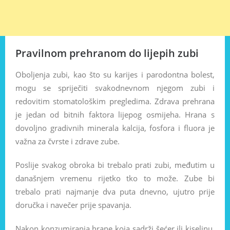
Pravilnom prehranom do lijepih zubi
Oboljenja zubi, kao što su karijes i parodontna bolest,
mogu se spriječiti svakodnevnom njegom zubi i
redovitim stomatološkim pregledima. Zdrava prehrana
je jedan od bitnih faktora lijepog osmijeha. Hrana s
dovoljno gradivnih minerala kalcija, fosfora i fluora je
važna za čvrste i zdrave zube.
Poslije svakog obroka bi trebalo prati zubi, međutim u
današnjem vremenu rijetko tko to može. Zube bi
trebalo prati najmanje dva puta dnevno, ujutro prije
doručka i navečer prije spavanja.
Nakon konzumiranja hrane koja sadrži šećer ili kiselinu,