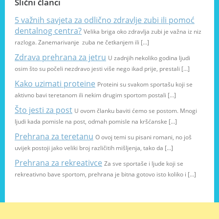
Slični članci
5 važnih savjeta za odlično zdravlje zubi ili pomoć
dentalnog centra?
Velika briga oko zdravlja zubi je važna iz niz
razloga. Zanemarivanje zuba ne četkanjem ili […]
Zdrava prehrana za jetru
U zadnjih nekoliko godina ljudi
osim što su počeli nezdravo jesti više nego ikad prije, prestali […]
Kako uzimati proteine
Proteini su svakom sportašu koji se
aktivno bavi teretanom ili nekim drugim sportom postali […]
Što jesti za post
U ovom članku baviti ćemo se postom. Mnogi
ljudi kada pomisle na post, odmah pomisle na kršćanske […]
Prehrana za teretanu
O ovoj temi su pisani romani, no još
uvijek postoji jako veliki broj različitih mišljenja, tako da […]
Prehrana za rekreativce
Za sve sportaše i ljude koji se
rekreativno bave sportom, prehrana je bitna gotovo isto koliko i […]