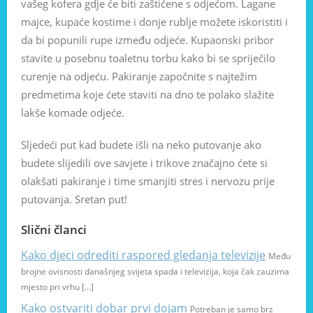
vašeg kofera gdje će biti zaštićene s odjećom. Lagane
majce, kupaće kostime i donje rublje možete iskoristiti i
da bi popunili rupe između odjeće. Kupaonski pribor
stavite u posebnu toaletnu torbu kako bi se spriječilo
curenje na odjeću. Pakiranje započnite s najtežim
predmetima koje ćete staviti na dno te polako slažite
lakše komade odjeće.
Sljedeći put kad budete išli na neko putovanje ako
budete slijedili ove savjete i trikove značajno ćete si
olakšati pakiranje i time smanjiti stres i nervozu prije
putovanja. Sretan put!
Slični članci
Kako djeci odrediti raspored gledanja televizije
Među
brojne ovisnosti današnjeg svijeta spada i televizija, koja čak zauzima
mjesto pri vrhu […]
Kako ostvariti dobar prvi dojam
Potreban je samo brz