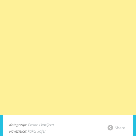
Kategorija:
Posao i karijera
Share
Poveznice:
kako
,
kofer