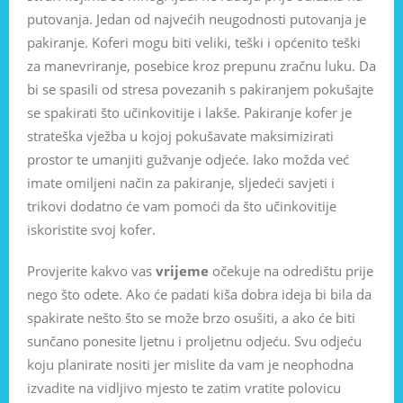
putovanja. Jedan od najvećih neugodnosti putovanja je
pakiranje. Koferi mogu biti veliki, teški i općenito teški
za manevriranje, posebice kroz prepunu zračnu luku. Da
bi se spasili od stresa povezanih s pakiranjem pokušajte
se spakirati što učinkovitije i lakše. Pakiranje kofer je
strateška vježba u kojoj pokušavate maksimizirati
prostor te umanjiti gužvanje odjeće. Iako možda već
imate omiljeni način za pakiranje, sljedeći savjeti i
trikovi dodatno će vam pomoći da što učinkovitije
iskoristite svoj kofer.
Provjerite kakvo vas
vrijeme
očekuje na odredištu prije
nego što odete. Ako će padati kiša dobra ideja bi bila da
spakirate nešto što se može brzo osušiti, a ako će biti
sunčano ponesite ljetnu i proljetnu odjeću. Svu odjeću
koju planirate nositi jer mislite da vam je neophodna
izvadite na vidljivo mjesto te zatim vratite polovicu