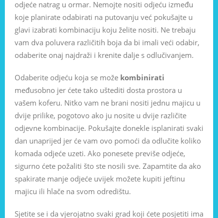
odjeće natrag u ormar. Nemojte nositi odjeću između
koje planirate odabirati na putovanju već pokušajte u
glavi izabrati kombinaciju koju želite nositi. Ne trebaju
vam dva poluvera različitih boja da bi imali veći odabir,
odaberite onaj najdraži i krenite dalje s odlučivanjem.
Odaberite odjeću koja se može
kombinirati
međusobno jer ćete tako uštediti dosta prostora u
vašem koferu. Nitko vam ne brani nositi jednu majicu u
dvije prilike, pogotovo ako ju nosite u dvije različite
odjevne kombinacije. Pokušajte donekle isplanirati svaki
dan unaprijed jer će vam ovo pomoći da odlučite koliko
komada odjeće uzeti. Ako ponesete previše odjeće,
sigurno ćete požaliti što ste nosili sve. Zapamtite da ako
spakirate manje odjeće uvijek možete kupiti jeftinu
majicu ili hlače na svom odredištu.
Sjetite se i da vjerojatno svaki grad koji ćete posjetiti ima