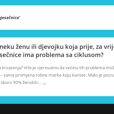
jesečnica
’
neku ženu ili djevojku koja prije, za vrij
esečnice ima problema sa ciklusom?
a krvarenja? Vrlo je vjerovatno da većinu tih problema mo
ć – sama promjena robne marke koju koriste. Malo je pozn
je skoro 90% ženskih…
→