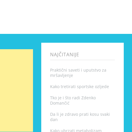
NAJČITANIJE
Praktični saveti i uputstvo za
mršavljenje
Kako tretirati sportske ozljede
Tko je i što radi Zdenko
Domančić
Da li je zdravo prati kosu svaki
dan
Kako ubrzati metabolizam