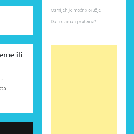
Osmijeh je moćno oružje
Da li uzimati proteine?
eme ili
že
ata