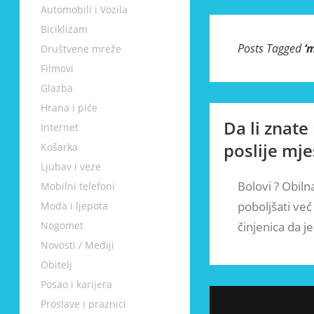
Automobili i Vozila
Biciklizam
Posts Tagged
‘
m
Društvene mreže
Filmovi
Glazba
Hrana i piće
Da li znate 
Internet
poslije mj
Košarka
Ljubav i veze
Bolovi ? Obiln
Mobilni telefoni
poboljšati ve
Moda i ljepota
Nogomet
činjenica da 
Novosti / Mediji
Obitelj
Posao i karijera
Proslave i praznici