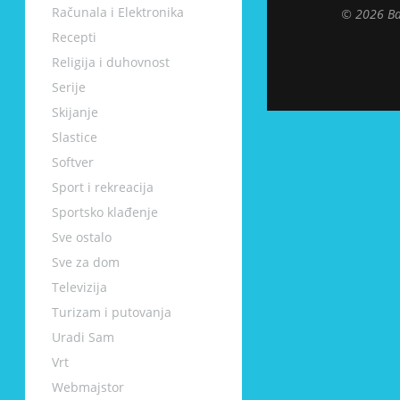
Računala i Elektronika
© 2026 Ba
Recepti
Religija i duhovnost
Serije
Skijanje
Slastice
Softver
Sport i rekreacija
Sportsko klađenje
Sve ostalo
Sve za dom
Televizija
Turizam i putovanja
Uradi Sam
Vrt
Webmajstor