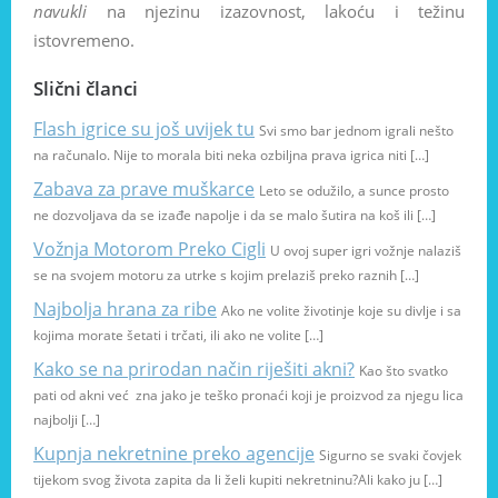
navukli
na njezinu izazovnost, lakoću i težinu
istovremeno.
Slični članci
Flash igrice su još uvijek tu
Svi smo bar jednom igrali nešto
na računalo. Nije to morala biti neka ozbiljna prava igrica niti […]
Zabava za prave muškarce
Leto se odužilo, a sunce prosto
ne dozvoljava da se izađe napolje i da se malo šutira na koš ili […]
Vožnja Motorom Preko Cigli
U ovoj super igri vožnje nalaziš
se na svojem motoru za utrke s kojim prelaziš preko raznih […]
Najbolja hrana za ribe
Ako ne volite životinje koje su divlje i sa
kojima morate šetati i trčati, ili ako ne volite […]
Kako se na prirodan način riješiti akni?
Kao što svatko
pati od akni već zna jako je teško pronaći koji je proizvod za njegu lica
najbolji […]
Kupnja nekretnine preko agencije
Sigurno se svaki čovjek
tijekom svog života zapita da li želi kupiti nekretninu?Ali kako ju […]