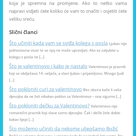
koja je spremna na promjene. Ako to netko vama
napravi vidjeti ćete koliko će vam to značiti i osjetiti ćete
veliku sreću.
Slični članci
Što učiniti kada vam se sviđa kolega s posla
Ljubav nije
jednostavna stvar te se njoj ne može upravljati. Ako se zaljubite u
kolegu s posla ne […]
Što je valentinovo i kako je nastalo
Valentinovo je praznik
koji se obilježava 14. veljače, a slavi ljubav i prijateljstvo. Mnogo ljudi
[…]
Što pokloniti curi za valentinovo
Bez obzira kaže li vaša
djevojka da ne želi nikakav poklon za Valentinovo – ona sigurno […]
Što pokloniti dečku za Valentinovo?
Valentinovo nije
romantični praznik koji slave samo djevojke. Čak i dečki žele dobiti
kakav lijepi […]
Što možemo učiniti da nekome uljepšamo Božić
Božić je vrijeme darivanja, i vrijeme kada bi svi trebali biti sretni. No