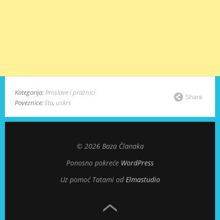
Kategorija:
Proslave i praznici
Share
Poveznice:
što
,
uskrs
© 2026 Baza Članaka
Ponosno pokreće
WordPress
Uz pomoć Tatami od
Elmastudio