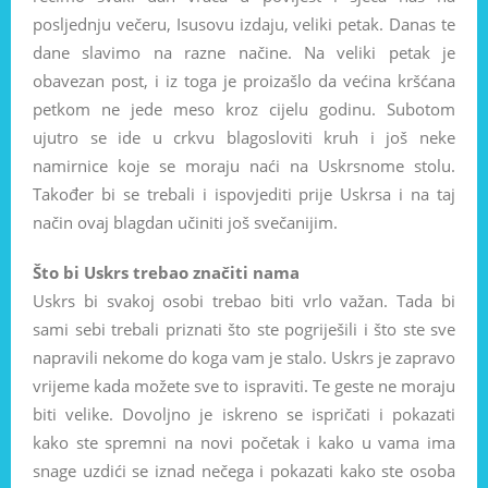
posljednju večeru, Isusovu izdaju, veliki petak. Danas te
dane slavimo na razne načine. Na veliki petak je
obavezan post, i iz toga je proizašlo da većina kršćana
petkom ne jede meso kroz cijelu godinu. Subotom
ujutro se ide u crkvu blagosloviti kruh i još neke
namirnice koje se moraju naći na Uskrsnome stolu.
Također bi se trebali i ispovjediti prije Uskrsa i na taj
način ovaj blagdan učiniti još svečanijim.
Što bi Uskrs trebao značiti nama
Uskrs bi svakoj osobi trebao biti vrlo važan. Tada bi
sami sebi trebali priznati što ste pogriješili i što ste sve
napravili nekome do koga vam je stalo. Uskrs je zapravo
vrijeme kada možete sve to ispraviti. Te geste ne moraju
biti velike. Dovoljno je iskreno se ispričati i pokazati
kako ste spremni na novi početak i kako u vama ima
snage uzdići se iznad nečega i pokazati kako ste osoba