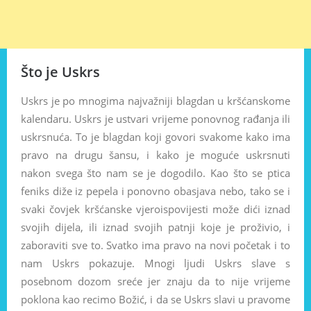
Što je Uskrs
Uskrs je po mnogima najvažniji blagdan u kršćanskome
kalendaru. Uskrs je ustvari vrijeme ponovnog rađanja ili
uskrsnuća. To je blagdan koji govori svakome kako ima
pravo na drugu šansu, i kako je moguće uskrsnuti
nakon svega što nam se je dogodilo. Kao što se ptica
feniks diže iz pepela i ponovno obasjava nebo, tako se i
svaki čovjek kršćanske vjeroispovijesti može dići iznad
svojih dijela, ili iznad svojih patnji koje je proživio, i
zaboraviti sve to. Svatko ima pravo na novi početak i to
nam Uskrs pokazuje. Mnogi ljudi Uskrs slave s
posebnom dozom sreće jer znaju da to nije vrijeme
poklona kao recimo Božić, i da se Uskrs slavi u pravome