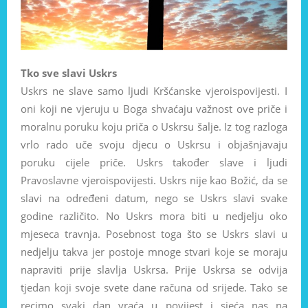
Tko sve slavi Uskrs
Uskrs ne slave samo ljudi Kršćanske vjeroispovijesti. I
oni koji ne vjeruju u Boga shvaćaju važnost ove priče i
moralnu poruku koju priča o Uskrsu šalje. Iz tog razloga
vrlo rado uče svoju djecu o Uskrsu i objašnjavaju
poruku cijele priče. Uskrs također slave i ljudi
Pravoslavne vjeroispovijesti. Uskrs nije kao Božić, da se
slavi na određeni datum, nego se Uskrs slavi svake
godine različito. No Uskrs mora biti u nedjelju oko
mjeseca travnja. Posebnost toga što se Uskrs slavi u
nedjelju takva jer postoje mnoge stvari koje se moraju
napraviti prije slavlja Uskrsa. Prije Uskrsa se odvija
tjedan koji svoje svete dane računa od srijede. Tako se
recimo svaki dan vraća u povijest i sjeća nas na