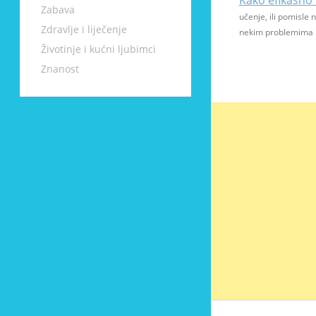
Kako efikasno 
Zabava
učenje, ili pomisle 
Zdravlje i liječenje
nekim problemima i
Životinje i kućni ljubimci
Znanost