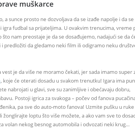
prave muškarce
o, a sunce prosto ne dozvoljava da se izađe napolje i da s
ili igra fudbal sa prijateljima. U ovakvim trenucima, vreme 
no što nam preostaje je da se dosađujemo, nadajući se da 
 i predložiti da gledamo neki film ili odigramo neku društ
a vest je da više ne moramo čekati, jer sada imamo super
e
, koje će oterati dosadu u svakom trenutku! Igara ima pun
e nabrojati u glavi, sve su zanimljive i obećavaju dobru,
bavu. Postoji igrica za svakoga – počev od fanova pucačin
uđenika, pa sve do auto-moto fanova! Uzmite pušku u ruke i
ili žonglirajte loptu što više možete, a ako vam sve to dosa
za volan nekog besnog automobila i odvozati neki krug…