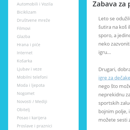
Zabava za 
Automobili i Vozila
Biciklizam
Leto se odužil
Društvene mreže
šutira na koš 
Filmovi
sporo, a jedi
Glazba
neko zazvoniti
Hrana i piće
igru…
Internet
Košarka
Drugari, dobr
Ljubav i veze
Mobilni telefoni
igre za dečak
Moda i ljepota
nego što možet
Nogomet
neprekidnu za
Novosti / Mediji
sportskih zal
Obitelj
bojnim polje, 
Posao i karijera
možete sesti 
Proslave i praznici