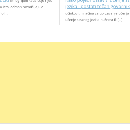
učiti
Kako pojednostaviti učenje st
Mnogi ljudi kada čuju riječ
jezika i postati tečan govornik
na isto, odmah razmišljaju o
 o […]
učinkovitih načina za ubrzavanje učenja 
učenje stranog jezika nužnost ili […]