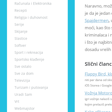
Računala i Elektronika
Naravno, možda
Recepti
je da je jeda
Religija i duhovnost
Spajdermen
,
Serije
moći, kao što 
Skijanje
kriminalaca i
Slastice
i što je najbi
Softver
dosadu vrelih 
Sport i rekreacija
Sportsko klađenje
Slični članc
Sve ostalo
Sve za dom
Flappy Bird, k
niti par dana od sk
Televizija
iOS Storea i Google
Turizam i putovanja
Vožnja Motoro
Uradi Sam
igri vožnje nalaziš
Vrt
kojim prelaziš prek
Webmajstor