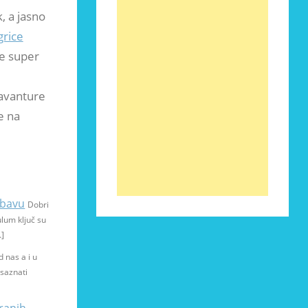
, a jasno
grice
ve super
 avanture
e na
abavu
Dobri
ulum ključ su
…]
d nas a i u
 saznati