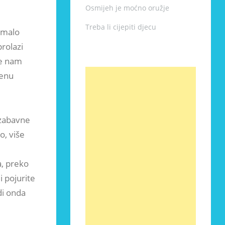
Osmijeh je moćno oružje
Treba li cijepiti djecu
e malo
prolazi
će nam
venu
 zabavne
o, više
a, preko
 pojurite
di onda