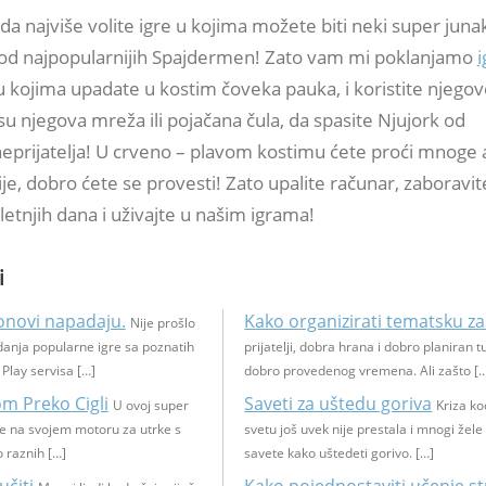
 najviše volite igre u kojima možete biti neki super junak
n od najpopularnijih Spajdermen! Zato vam mi poklanjamo
i
u kojima upadate u kostim čoveka pauka, i koristite njego
su njegova mreža ili pojačana čula, da spasite Njujork od
 neprijatelja! U crveno – plavom kostimu ćete proći mnoge
tnije, dobro ćete se provesti! Zato upalite računar, zaboravit
letnjih dana i uživajte u našim igrama!
i
lonovi napadaju.
Kako organizirati tematsku z
Nije prošlo
idanja popularne igre sa poznatih
prijatelji, dobra hrana i dobro planiran t
 Play servisa […]
dobro provedenog vremena. Ali zašto [
m Preko Cigli
Saveti za uštedu goriva
U ovoj super
Kriza ko
 se na svojem motoru za utrke s
svetu još uvek nije prestala i mnogi žele
o raznih […]
savete kako uštedeti gorivo. […]