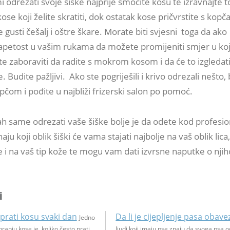
i odrezati svoje šiške najprije smočite kosu te izravnajte 
ose koji želite skratiti, dok ostatak kose pričvrstite s kop
e gusti češalj i oštre škare. Morate biti svjesni toga da ako
apetost u vašim rukama da možete promijeniti smjer u k
e zaboraviti da radite s mokrom kosom i da će to izgledat
. Budite pažljivi. Ako ste pogriješili i krivo odrezali nešto, 
pčom i pođite u najbliži frizerski salon po pomoć.
ah same odrezati vaše šiške bolje je da odete kod profesio
aju koji oblik šiški će vama stajati najbolje na vaš oblik lica
e i na vaš tip kože te mogu vam dati izvrsne naputke o nj
i
 prati kosu svaki dan
Da li je cijepljenje pasa obav
Jedno
pranju kose je koliko često prati
ljudi koji imaju pse znaju da svoga psa