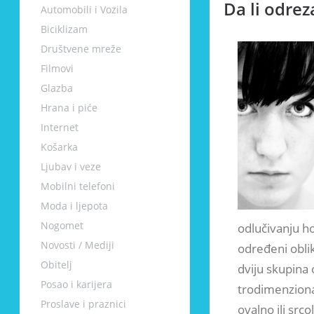
Da li odrez
Automobili i Vozila
Biciklizam
Društvene mreže
Filmovi
Glazba
Hrana i piće
Internet
Košarka
Ljubav i veze
Mobilni telefoni
Moda i ljepota
Nogomet
odlučivanju ho
Novosti / Mediji
određeni oblik
Obitelj
dviju skupina 
Posao i karijera
trodimenzional
Proslave i praznici
ovalno ili srco