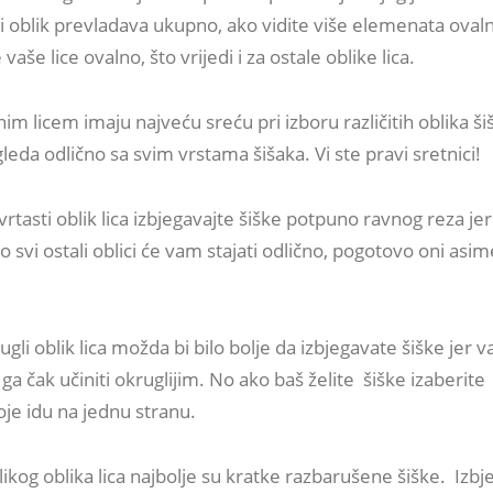
ji oblik prevladava ukupno, ako vidite više elemenata oval
 vaše lice ovalno, što vrijedi i za ostale oblike lica.
nim licem imaju najveću sreću pri izboru različitih oblika ši
gleda odlično sa svim vrstama šišaka. Vi ste pravi sretnici!
rtasti oblik lica izbjegavajte šiške potpuno ravnog reza je
o svi ostali oblici će vam stajati odlično, pogotovo oni asime
gli oblik lica možda bi bilo bolje da izbjegavate šiške jer
li ga čak učiniti okruglijim. No ako baš želite šiške izaberite
je idu na jednu stranu.
ikog oblika lica najbolje su kratke razbarušene šiške. Izbj