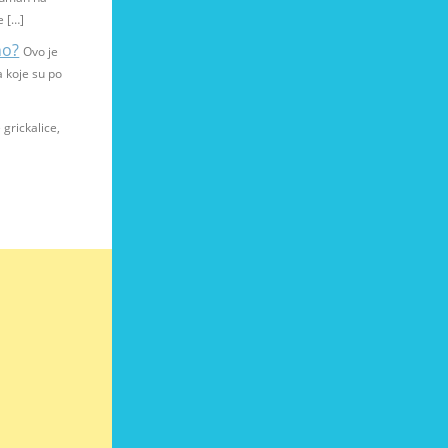
e […]
no?
Ovo je
a koje su po
 grickalice,