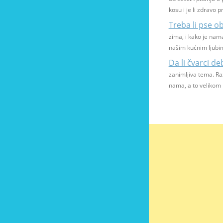
kosu i je li zdravo pr
Treba li pse ob
zima, i kako je nama
našim kućnim ljubim
Da li čvarci de
zanimljiva tema. Ra
nama, a to velikom b