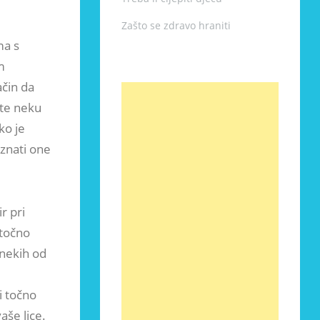
Zašto se zdravo hraniti
ma s
m
ačin da
ite neku
ko je
iznati one
r pri
 točno
 nekih od
i točno
aše lice.