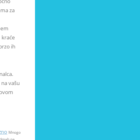
točno
čama za
ojem
i kraće
brzo ih
nalca.
, na vašu
ihovom
ezno
Mnogo
 odmah na