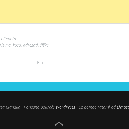
i ljepota
frizura
,
kosa
,
odrezati
,
šiške
t
Pin It
za Članaka
Ponosno pokreće
WordPress
Uz pomoć Tatami od
Elmas