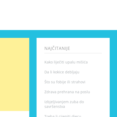
NAJČITANIJE
Kako liječiti upalu mišića
Da li kokice debljaju
Što su fobije ili strahovi
Zdrava prehrana na poslu
Izbjeljivanjem zuba do
savršenstva
Treba li cijepiti djecu