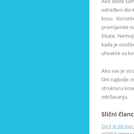
Ako želite sam
određeni dio k
kosu. Koristit
promijenite n
šišate. Nemojt
kada je osušite
uhvatite sa ko
Ako vas je str
Oni najbolje zn
strukturu kos
održavanju.
Slični članc
Da li je zdravo
od češćih pitanja o 