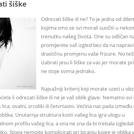
ati šiške
Odrezati šiške ili ne? To je jedna od dile
kojima smo se svi morali suočiti u neko
trenutku našeg života. One su odličan n
promijenite vaš izgled bez da na naprav
drastičnu promjenu vaše frizure. No teš
izabrati jesu li šiške za vas jer morate pr
ne stoje svima jednako.
Najvažniji kriterij koji morate uzeti u obzi
ćete li odrezati šiške ili ne je vaš oblik glave. Nemamo svi
 lica, ovalni, srcoliki ili četvrtasto. Većina nas pada između
oblika. Unutarnja struktura kosti vašeg lica igra ulogu u
nom profilu vašeg lica, a ona ne zna da bi trebala izgledat
liko. Stoga nemojte komplicirati pri biranju kojeg je oblika v