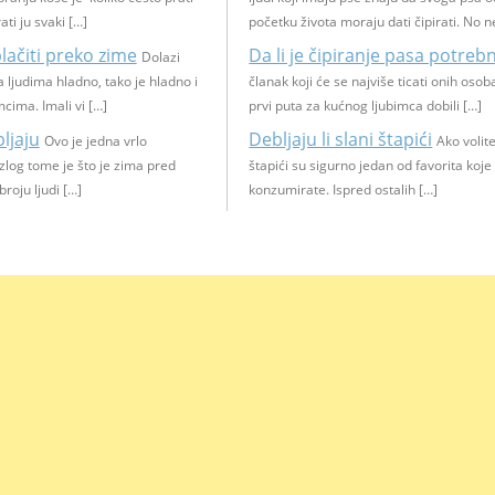
ati ju svaki […]
početku života moraju dati čipirati. No n
lačiti preko zime
Da li je čipiranje pasa potreb
Dolazi
 ljudima hladno, tako je hladno i
članak koji će se najviše ticati onih osob
cima. Imali vi […]
prvi puta za kućnog ljubimca dobili […]
bljaju
Debljaju li slani štapići
Ovo je jedna vrlo
Ako volite
zlog tome je što je zima pred
štapići su sigurno jedan od favorita koje
roju ljudi […]
konzumirate. Ispred ostalih […]