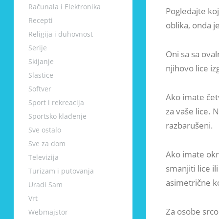
Računala i Elektronika
Pogledajte ko
Recepti
oblika, onda je
Religija i duhovnost
Serije
Oni sa sa oval
Skijanje
njihovo lice iz
Slastice
Softver
Ako imate četv
Sport i rekreacija
za vaše lice. N
Sportsko klađenje
razbarušeni.
Sve ostalo
Sve za dom
Ako imate okru
Televizija
smanjiti lice i
Turizam i putovanja
asimetrične ko
Uradi Sam
Vrt
Za osobe srcol
Webmajstor