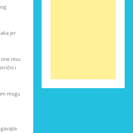
nog
šaka jer
r one nisu
trični i
 vam mogu
egavajte