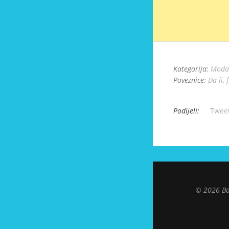
Kategorija:
Moda 
Poveznice:
Da li
,
Podijeli:
Twee
© 2026 Ba