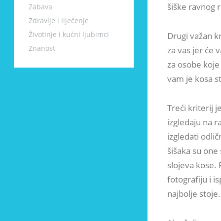
šiške ravnog r
Zabava
Zdravlje i liječenje
Životinje i kućni ljubimci
Drugi važan kr
Znanost
za vas jer će 
za osobe koje
vam je kosa st
Treći kriterij
izgledaju na 
izgledati odl
šišaka su one
slojeva kose.
fotografiju i i
najbolje stoje.