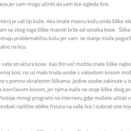
eza jer vam mogu učiniti da vam lice izgleda šire.
iterij je vaš tip kože. Ako imate masnu kožu onda šiške ni
vam se zbog toga šiške masniti brže od ostatka kose. Šiške 
 imaju problematičnu kožu jer vam se stanje može pogorš
alno na licu.
 je vaša struktura kose. Kao što već možda znate šiške najbo
ravnoj kosi, no uz malo truda osobe s valovitom kosom mo
ično s pomno skraćenim šiškama. Jedine osobe zakinute u i
 s kovrčavom kosom, jer njima inače ne stoje šiške zbog pr
 Postoje mnogi programi na internetu gdje možete učitati 
sprobati različite oblike frizura na vaše lice i izabrati one k