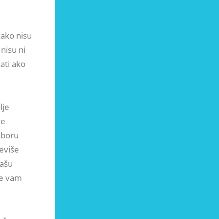
kako nisu
nisu ni
ati ako
lje
že
zboru
eviše
vašu
oje vam