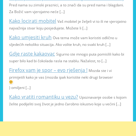
Pred nama su zimski praznici, a to znači da su pred nama i blagdani.
Za Božić vam vjerojatno neće […]
Kako locirati mobitel
Vaš mobitel je željeli vi to ili ne vjerojatno
najvažnija stvar koju posjedujete. Možete li […]
Kako umjesiti kruh
Ova tema može vam koristiti odlično u
sljedećih nekoliko situacija. Ako volite kruh, no svaki kruh […]
Gdje raste kakaovac
Sigurno ste mnogo puta pomislili kako bi
super bilo kad bi čokolada rasla na stablu. Nažalost, to […]
Firefox vam je spor – evo rješenja !
Mozda ste i vi
primijetili kako je vas (mozda ipak koristite neki drugi browser
) omiljeni […]
Kako vratiti romantiku u vezu?
Upoznavanje osobe s kojom
želite podijeliti svoj život je jedno čarobno iskustvo koje u većini […]