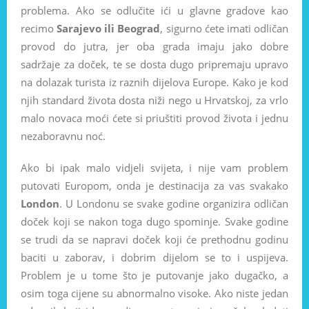
problema. Ako se odlučite ići u glavne gradove kao
recimo
Sarajevo ili Beograd
, sigurno ćete imati odličan
provod do jutra, jer oba grada imaju jako dobre
sadržaje za doček, te se dosta dugo pripremaju upravo
na dolazak turista iz raznih dijelova Europe. Kako je kod
njih standard života dosta niži nego u Hrvatskoj, za vrlo
malo novaca moći ćete si priuštiti provod života i jednu
nezaboravnu noć.
Ako bi ipak malo vidjeli svijeta, i nije vam problem
putovati Europom, onda je destinacija za vas svakako
London
. U Londonu se svake godine organizira odličan
doček koji se nakon toga dugo spominje. Svake godine
se trudi da se napravi doček koji će prethodnu godinu
baciti u zaborav, i dobrim dijelom se to i uspijeva.
Problem je u tome što je putovanje jako dugačko, a
osim toga cijene su abnormalno visoke. Ako niste jedan