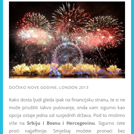
DOČEKO NOVE GODINE, LONDON 2013
Kako dosta ljudi gleda ipak na financijsku stranu, te si ne
može priuštiti takvo putovanje, onda vam sigurno kao
opcija ostaje jedna od susjednih država. Pod to mislimo
više na
Srbiju i Bosnu i Hercegovinu
. Sigurno ćete
proći najjeftinije. Smještaj možete pronaći bez