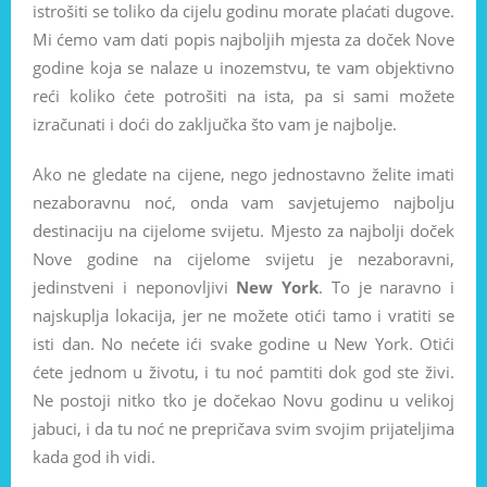
istrošiti se toliko da cijelu godinu morate plaćati dugove.
Mi ćemo vam dati popis najboljih mjesta za doček Nove
godine koja se nalaze u inozemstvu, te vam objektivno
reći koliko ćete potrošiti na ista, pa si sami možete
izračunati i doći do zaključka što vam je najbolje.
Ako ne gledate na cijene, nego jednostavno želite imati
nezaboravnu noć, onda vam savjetujemo najbolju
destinaciju na cijelome svijetu. Mjesto za najbolji doček
Nove godine na cijelome svijetu je nezaboravni,
jedinstveni i neponovljivi
New York
. To je naravno i
najskuplja lokacija, jer ne možete otići tamo i vratiti se
isti dan. No nećete ići svake godine u New York. Otići
ćete jednom u životu, i tu noć pamtiti dok god ste živi.
Ne postoji nitko tko je dočekao Novu godinu u velikoj
jabuci, i da tu noć ne prepričava svim svojim prijateljima
kada god ih vidi.