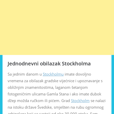
Jednodnevni obilazak Stockholma
Sa jednim danom u
Stockholmu
imate dovoljno
vremena za obilazak gradske vijećnice i upoznavanje s
obližnjim znamenitostima, laganom šetanjom
fotogeničnim ulicama Gamla Stana i ako imate dubok
džep možda ručkom ili pićem. Grad
Stockholm
se nalazi
na istoku države Švedske, smješten na rubu ogromnog
arhipelaga koji se sastoji od oko 30 000 otoka. Sam