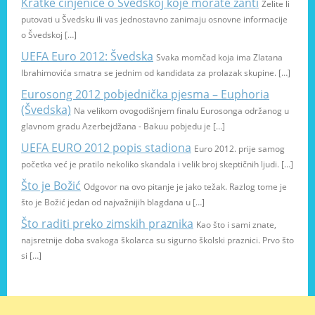
Kratke činjenice o Švedskoj koje morate zanti
Želite li
putovati u Švedsku ili vas jednostavno zanimaju osnovne informacije
o Švedskoj […]
UEFA Euro 2012: Švedska
Svaka momčad koja ima Zlatana
Ibrahimovića smatra se jednim od kandidata za prolazak skupine. […]
Eurosong 2012 pobjednička pjesma – Euphoria
(Švedska)
Na velikom ovogodišnjem finalu Eurosonga održanog u
glavnom gradu Azerbejdžana - Bakuu pobjedu je […]
UEFA EURO 2012 popis stadiona
Euro 2012. prije samog
početka već je pratilo nekoliko skandala i velik broj skeptičnih ljudi. […]
Što je Božić
Odgovor na ovo pitanje je jako težak. Razlog tome je
što je Božić jedan od najvažnijih blagdana u […]
Što raditi preko zimskih praznika
Kao što i sami znate,
najsretnije doba svakoga školarca su sigurno školski praznici. Prvo što
si […]