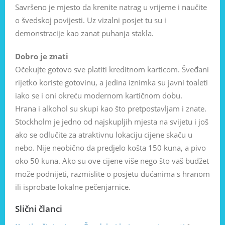
Savršeno je mjesto da krenite natrag u vrijeme i naučite
o švedskoj povijesti. Uz vizalni posjet tu su i
demonstracije kao zanat puhanja stakla.
Dobro je znati
Očekujte gotovo sve platiti kreditnom karticom. Šveđani
rijetko koriste gotovinu, a jedina iznimka su javni toaleti
iako se i oni okreću modernom kartičnom dobu.
Hrana i alkohol su skupi kao što pretpostavljam i znate.
Stockholm je jedno od najskupljih mjesta na svijetu i još
ako se odlučite za atraktivnu lokaciju cijene skaču u
nebo. Nije neobično da predjelo košta 150 kuna, a pivo
oko 50 kuna. Ako su ove cijene više nego što vaš budžet
može podnijeti, razmislite o posjetu dućanima s hranom
ili isprobate lokalne pečenjarnice.
Slični članci