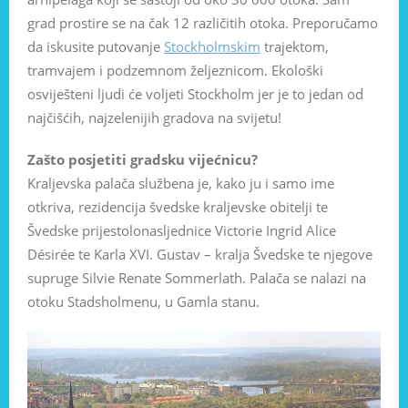
grad prostire se na čak 12 različitih otoka. Preporučamo
da iskusite putovanje
Stockholmskim
trajektom,
tramvajem i podzemnom željeznicom. Ekološki
osviješteni ljudi će voljeti Stockholm jer je to jedan od
najčišćih, najzelenijih gradova na svijetu!
Zašto posjetiti gradsku vijećnicu?
Kraljevska palača službena je, kako ju i samo ime
otkriva, rezidencija švedske kraljevske obitelji te
Švedske prijestolonasljednice Victorie Ingrid Alice
Désirée te Karla XVI. Gustav – kralja Švedske te njegove
supruge Silvie Renate Sommerlath. Palača se nalazi na
otoku Stadsholmenu, u Gamla stanu.