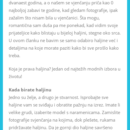
dvanaest godina, a o našem se vjenčanju priča kao 0
najboljoj zabavi te godine, kad gledam fotografije, ipak
zažalim što nisam bila u vjenčanici. Šta mogu,
romantična sam duša pa me ponekad, kad vidim svoje
prijateljice kako blistaju u bijeloj haljini, stegne oko srca.
U ovom članku ne bavim se samo odabiro haljine već i
detaljima na koje morate paziti kako bi sve prošlo kako
treba.
Koja je prava haljina? Jedan od najtežih modnih izbora u
životu!
Kada birate haljinu
Jedno su želje, a drugo je stvarnost. Isprobajte sve
haljine vam se sviđaju i obratite pažnju na izrez. Imate li
velike grudi, izaberite model s naramenicama. Zamislite
fotografije svjenčanja na kojima, dok plešete, rukama
pridržavate haljinu. Da je gornji dio haljine savršeno