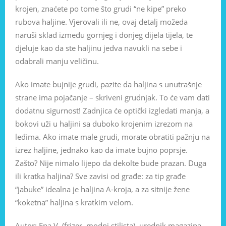
krojen, znaćete po tome što grudi “ne kipe” preko
rubova haljine. Vjerovali ili ne, ovaj detalj možeda
naruši sklad između gornjeg i donjeg dijela tijela, te
djeluje kao da ste haljinu jedva navukli na sebe i
odabrali manju veličinu.
Ako imate bujnije grudi, pazite da haljina s unutrašnje
strane ima pojačanje – skriveni grudnjak. To će vam dati
dodatnu sigurnost! Zadnjica će optički izgledati manja, a
bokovi uži u haljini sa duboko krojenim izrezom na
leđima. Ako imate male grudi, morate obratiti pažnju na
izrez haljine, jednako kao da imate bujno poprsje.
Zašto? Nije nimalo lijepo da dekolte bude prazan. Duga
ili kratka haljina? Sve zavisi od građe: za tip građe
“jabuke” idealna je haljina A-kroja, a za sitnije žene
“koketna” haljina s kratkim velom.
Autor: Ena V. (frizer, modni stilista), urednik magazina