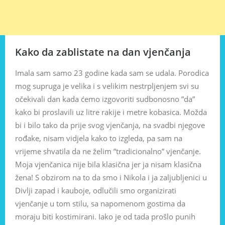
Kako da zablistate na dan vjenčanja
Imala sam samo 23 godine kada sam se udala. Porodica
mog supruga je velika i s velikim nestrpljenjem svi su
očekivali dan kada ćemo izgovoriti sudbonosno ”da”
kako bi proslavili uz litre rakije i metre kobasica. Možda
bi i bilo tako da prije svog vjenčanja, na svadbi njegove
rođake, nisam vidjela kako to izgleda, pa sam na
vrijeme shvatila da ne želim ”tradicionalno” vjenčanje.
Moja vjenčanica nije bila klasična jer ja nisam klasična
žena! S obzirom na to da smo i Nikola i ja zaljubljenici u
Divlji zapad i kauboje, odlučili smo organizirati
vjenčanje u tom stilu, sa napomenom gostima da
moraju biti kostimirani. Iako je od tada prošlo punih