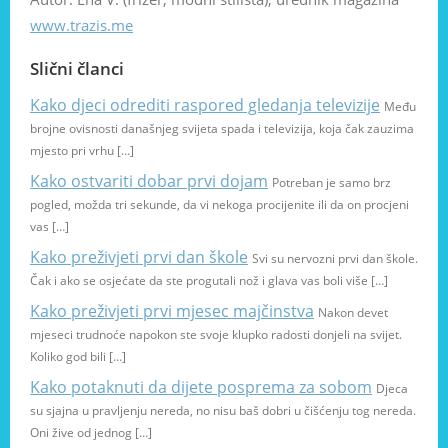
www.trazis.me
Slični članci
Kako djeci odrediti raspored gledanja televizije
Među
brojne ovisnosti današnjeg svijeta spada i televizija, koja čak zauzima
mjesto pri vrhu […]
Kako ostvariti dobar prvi dojam
Potreban je samo brz
pogled, možda tri sekunde, da vi nekoga procijenite ili da on procjeni
vas […]
Kako preživjeti prvi dan škole
Svi su nervozni prvi dan škole.
Čak i ako se osjećate da ste progutali nož i glava vas boli više […]
Kako preživjeti prvi mjesec majčinstva
Nakon devet
mjeseci trudnoće napokon ste svoje klupko radosti donjeli na svijet.
Koliko god bili […]
Kako potaknuti da dijete posprema za sobom
Djeca
su sjajna u pravljenju nereda, no nisu baš dobri u čišćenju tog nereda.
Oni žive od jednog […]