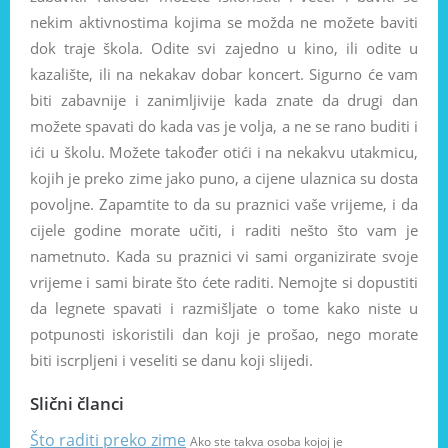
nekim aktivnostima kojima se možda ne možete baviti
dok traje škola. Odite svi zajedno u kino, ili odite u
kazalište, ili na nekakav dobar koncert. Sigurno će vam
biti zabavnije i zanimljivije kada znate da drugi dan
možete spavati do kada vas je volja, a ne se rano buditi i
ići u školu. Možete također otići i na nekakvu utakmicu,
kojih je preko zime jako puno, a cijene ulaznica su dosta
povoljne. Zapamtite to da su praznici vaše vrijeme, i da
cijele godine morate učiti, i raditi nešto što vam je
nametnuto. Kada su praznici vi sami organizirate svoje
vrijeme i sami birate što ćete raditi. Nemojte si dopustiti
da legnete spavati i razmišljate o tome kako niste u
potpunosti iskoristili dan koji je prošao, nego morate
biti iscrpljeni i veseliti se danu koji slijedi.
Slični članci
Što raditi preko zime
Ako ste takva osoba kojoj je