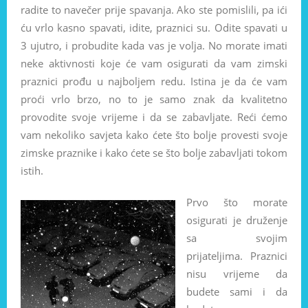
radite to navečer prije spavanja. Ako ste pomislili, pa ići
ću vrlo kasno spavati, idite, praznici su. Odite spavati u
3 ujutro, i probudite kada vas je volja. No morate imati
neke aktivnosti koje će vam osigurati da vam zimski
praznici prođu u najboljem redu. Istina je da će vam
proći vrlo brzo, no to je samo znak da kvalitetno
provodite svoje vrijeme i da se zabavljate. Reći ćemo
vam nekoliko savjeta kako ćete što bolje provesti svoje
zimske praznike i kako ćete se što bolje zabavljati tokom
istih.
Prvo što morate
osigurati je druženje
sa svojim
prijateljima. Praznici
nisu vrijeme da
budete sami i da