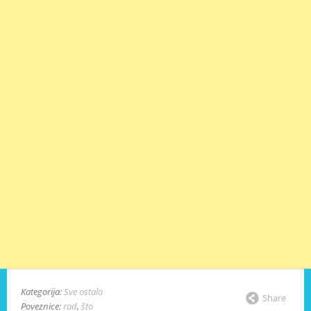
Kategorija:
Sve ostalo
Share
Poveznice:
rad
,
što