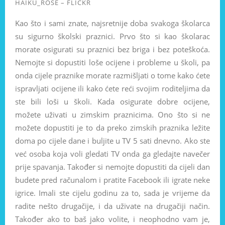
HAIKU_ROSE – FLICKR
Kao što i sami znate, najsretnije doba svakoga školarca
su sigurno školski praznici. Prvo što si kao školarac
morate osigurati su praznici bez briga i bez poteškoća.
Nemojte si dopustiti loše ocijene i probleme u školi, pa
onda cijele praznike morate razmišljati o tome kako ćete
ispravljati ocijene ili kako ćete reći svojim roditeljima da
ste bili loši u školi. Kada osigurate dobre ocijene,
možete uživati u zimskim praznicima. Ono što si ne
možete dopustiti je to da preko zimskih praznika ležite
doma po cijele dane i buljite u TV 5 sati dnevno. Ako ste
već osoba koja voli gledati TV onda ga gledajte navečer
prije spavanja. Također si nemojte dopustiti da cijeli dan
budete pred računalom i pratite Facebook ili igrate neke
igrice. Imali ste cijelu godinu za to, sada je vrijeme da
radite nešto drugačije, i da uživate na drugačiji način.
Također ako to baš jako volite, i neophodno vam je,