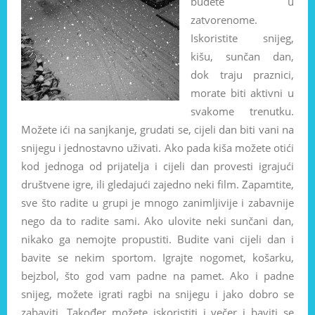
budete u
zatvorenome.
Iskoristite snijeg,
kišu, sunčan dan,
dok traju praznici,
morate biti aktivni u
svakome trenutku.
Možete ići na sanjkanje, grudati se, cijeli dan biti vani na
snijegu i jednostavno uživati. Ako pada kiša možete otići
kod jednoga od prijatelja i cijeli dan provesti igrajući
društvene igre, ili gledajući zajedno neki film. Zapamtite,
sve što radite u grupi je mnogo zanimljivije i zabavnije
nego da to radite sami. Ako ulovite neki sunčani dan,
nikako ga nemojte propustiti. Budite vani cijeli dan i
bavite se nekim sportom. Igrajte nogomet, košarku,
bejzbol, što god vam padne na pamet. Ako i padne
snijeg, možete igrati ragbi na snijegu i jako dobro se
zabaviti. Također možete iskoristiti i večer i baviti se