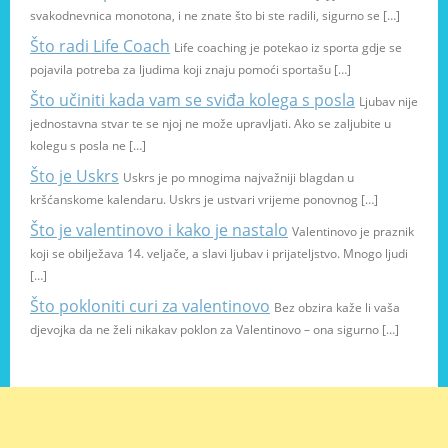
svakodnevnica monotona, i ne znate što bi ste radili, sigurno se […]
Što radi Life Coach
Life coaching je potekao iz sporta gdje se
pojavila potreba za ljudima koji znaju pomoći sportašu […]
Što učiniti kada vam se sviđa kolega s posla
Ljubav nije
jednostavna stvar te se njoj ne može upravljati. Ako se zaljubite u
kolegu s posla ne […]
Što je Uskrs
Uskrs je po mnogima najvažniji blagdan u
kršćanskome kalendaru. Uskrs je ustvari vrijeme ponovnog […]
Što je valentinovo i kako je nastalo
Valentinovo je praznik
koji se obilježava 14. veljače, a slavi ljubav i prijateljstvo. Mnogo ljudi
[…]
Što pokloniti curi za valentinovo
Bez obzira kaže li vaša
djevojka da ne želi nikakav poklon za Valentinovo – ona sigurno […]