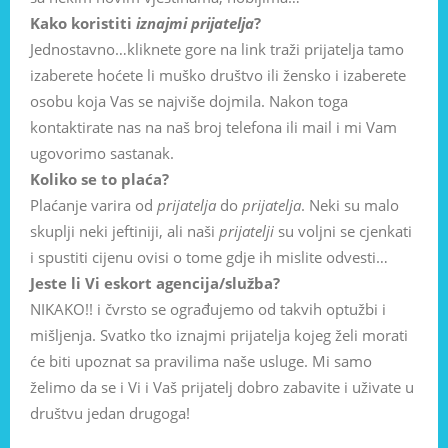
Kako koristiti
iznajmi prijatelja
?
Jednostavno…kliknete gore na link traži prijatelja tamo
izaberete hoćete li muško društvo ili žensko i izaberete
osobu koja Vas se najviše dojmila. Nakon toga
kontaktirate nas na naš broj telefona ili mail i mi Vam
ugovorimo sastanak.
Koliko se to plaća?
Plaćanje varira od
prijatelja
do
prijatelja
. Neki su malo
skuplji neki jeftiniji, ali naši
prijatelji
su voljni se cjenkati
i spustiti cijenu ovisi o tome gdje ih mislite odvesti…
Jeste li Vi eskort agencija/služba?
NIKAKO!! i čvrsto se ograđujemo od takvih optužbi i
mišljenja. Svatko tko iznajmi prijatelja kojeg želi morati
će biti upoznat sa pravilima naše usluge. Mi samo
želimo da se i Vi i Vaš prijatelj dobro zabavite i uživate u
društvu jedan drugoga!