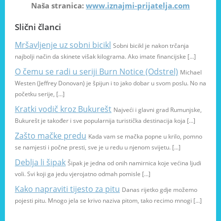
Naša stranica:
www.iznajmi-prijatelja.com
Slični članci
Mršavljenje uz sobni bicikl
Sobni bicikl je nakon trčanja
najbolji način da skinete višak kilograma. Ako imate financijske […]
O čemu se radi u seriji Burn Notice (Odstrel)
Michael
Westen (Jeffrey Donovan) je špijun i to jako dobar u svom poslu. No na
početku serije, […]
Kratki vodič kroz Bukurešt
Najveći i glavni grad Rumunjske,
Bukurešt je također i sve popularnija turistička destinacija koja […]
Zašto mačke predu
Kada vam se mačka popne u krilo, pomno
se namjesti i počne presti, sve je u redu u njenom svijetu. […]
Deblja li šipak
Šipak je jedna od onih namirnica koje većina ljudi
voli. Svi koji ga jedu vjerojatno odmah pomisle […]
Kako napraviti tijesto za pitu
Danas rijetko gdje možemo
pojesti pitu. Mnogo jela se krivo naziva pitom, tako recimo mnogi […]