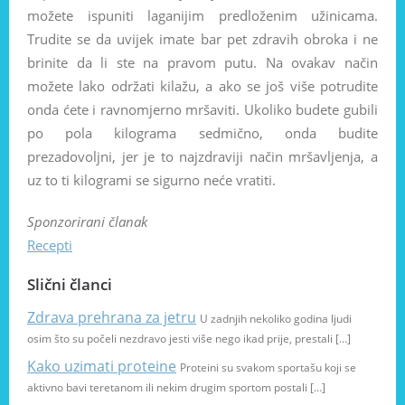
možete ispuniti laganijim predloženim užinicama.
Trudite se da uvijek imate bar pet zdravih obroka i ne
brinite da li ste na pravom putu. Na ovakav način
možete lako održati kilažu, a ako se još više potrudite
onda ćete i ravnomjerno mršaviti. Ukoliko budete gubili
po pola kilograma sedmično, onda budite
prezadovoljni, jer je to najzdraviji način mršavljenja, a
uz to ti kilogrami se sigurno neće vratiti.
Sponzorirani članak
Recepti
Slični članci
Zdrava prehrana za jetru
U zadnjih nekoliko godina ljudi
osim što su počeli nezdravo jesti više nego ikad prije, prestali […]
Kako uzimati proteine
Proteini su svakom sportašu koji se
aktivno bavi teretanom ili nekim drugim sportom postali […]