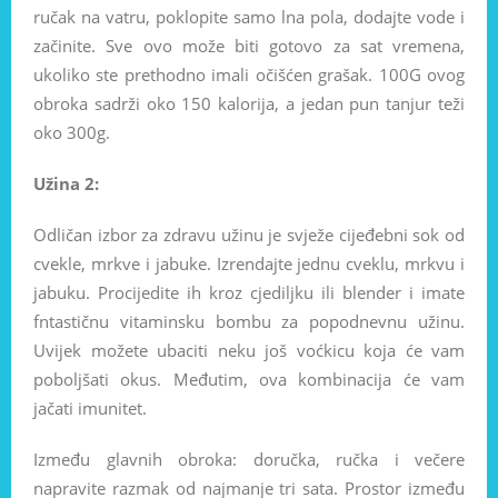
ručak na vatru, poklopite samo lna pola, dodajte vode i
začinite. Sve ovo može biti gotovo za sat vremena,
ukoliko ste prethodno imali očišćen grašak. 100G ovog
obroka sadrži oko 150 kalorija, a jedan pun tanjur teži
oko 300g.
Užina 2:
Odličan izbor za zdravu užinu je svježe cijeđebni sok od
cvekle, mrkve i jabuke. Izrendajte jednu cveklu, mrkvu i
jabuku. Procijedite ih kroz cjediljku ili blender i imate
fntastičnu vitaminsku bombu za popodnevnu užinu.
Uvijek možete ubaciti neku još voćkicu koja će vam
poboljšati okus. Međutim, ova kombinacija će vam
jačati imunitet.
Između glavnih obroka: doručka, ručka i večere
napravite razmak od najmanje tri sata. Prostor između