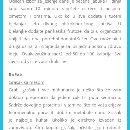
Odličan izbor za jesenje dane je pečena jabuka ili dinja
koju samo 10 minuta zapečete u rerni i pospete
cimetom i orasima. Ukoliko u sve dodate i tučeni
bjelanjak, eto divnog niskoklaoričnog slatkiša. U
bjelanjke dodajte par kašika frutoze, da bi u organizam
unijeli ipak onaj potrebni dodatni šećer. Ovo može biti i
druga užina, ali čitajte dalje za još jednu odličnu zdravu
ideju. Ovakavaužina sadrži od 50 do 100 kalorija. Sve
zavisi od vrste voća i količine.
Ručak
Grašak sa mesom
Grah, grašak i sve mahunarke je nešto što će vam
doktori preporučiti da jedete čak tri puta sedmično.
Sadrže dovoljno proteina i vitamina, što će vaša crijeva
fenomenalno počastiti dobrim metabolizmom. Grašak
je najbolje kuhati ukoliko je direktno izvađen iz
zamrzivača. Čim kupite grašak, očistite ga i odmah