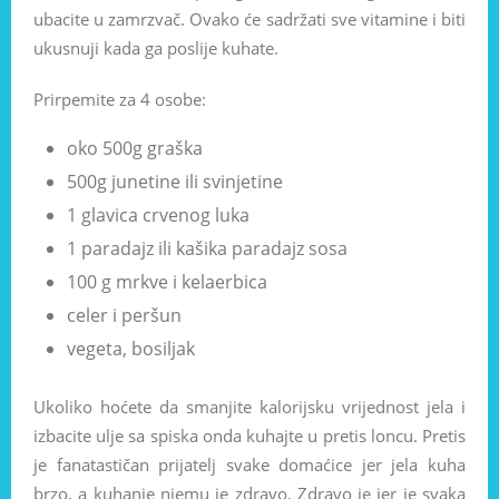
ubacite u zamrzvač. Ovako će sadržati sve vitamine i biti
ukusnuji kada ga poslije kuhate.
Prirpemite za 4 osobe:
oko 500g graška
500g junetine ili svinjetine
1 glavica crvenog luka
1 paradajz ili kašika paradajz sosa
100 g mrkve i kelaerbica
celer i peršun
vegeta, bosiljak
Ukoliko hoćete da smanjite kalorijsku vrijednost jela i
izbacite ulje sa spiska onda kuhajte u pretis loncu. Pretis
je fanatastičan prijatelj svake domaćice jer jela kuha
brzo, a kuhanje njemu je zdravo. Zdravo je jer je svaka