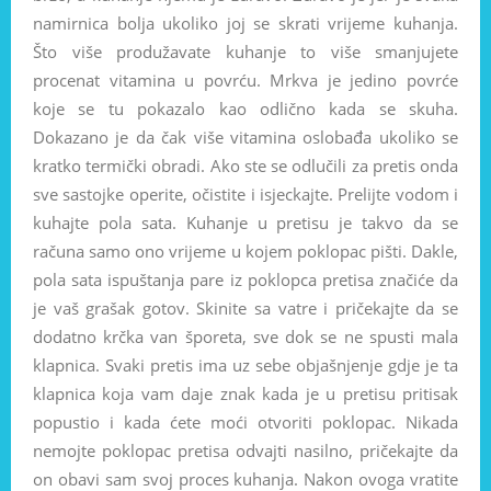
namirnica bolja ukoliko joj se skrati vrijeme kuhanja.
Što više produžavate kuhanje to više smanjujete
procenat vitamina u povrću. Mrkva je jedino povrće
koje se tu pokazalo kao odlično kada se skuha.
Dokazano je da čak više vitamina oslobađa ukoliko se
kratko termički obradi. Ako ste se odlučili za pretis onda
sve sastojke operite, očistite i isjeckajte. Prelijte vodom i
kuhajte pola sata. Kuhanje u pretisu je takvo da se
računa samo ono vrijeme u kojem poklopac pišti. Dakle,
pola sata ispuštanja pare iz poklopca pretisa značiće da
je vaš grašak gotov. Skinite sa vatre i pričekajte da se
dodatno krčka van šporeta, sve dok se ne spusti mala
klapnica. Svaki pretis ima uz sebe objašnjenje gdje je ta
klapnica koja vam daje znak kada je u pretisu pritisak
popustio i kada ćete moći otvoriti poklopac. Nikada
nemojte poklopac pretisa odvajti nasilno, pričekajte da
on obavi sam svoj proces kuhanja. Nakon ovoga vratite