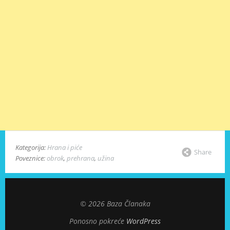
Kategorija:
Hrana i piće
Share
Poveznice:
obrok
,
prehrana
,
užina
© 2026 Baza Članaka
Ponosno pokreće
WordPress