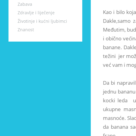
Zabava
Kao i bilo koj
Zdravlje i liječenje
Dakle,samo z
Životinje i kućni ljubimci
Međutim, budu
Znanost
i obično većin
banane. Dakle
težini jer mož
već vam i mog
Da bi napravi
jednu bananu s
kocki leda u
ukupne masno
masnoće. Slado
da banana sad
frape.