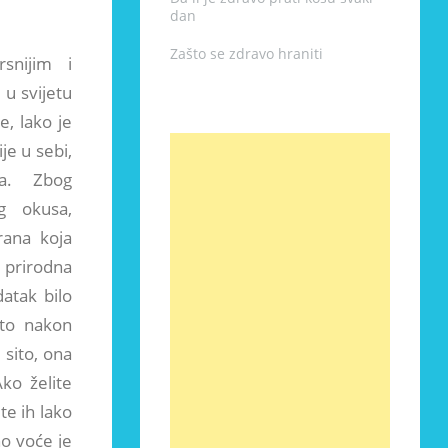
dan
Zašto se zdravo hraniti
snijim i
u svijetu
e, lako je
je u sebi,
ra. Zbog
g okusa,
rana koja
 prirodna
atak bilo
ito nakon
sito, ona
ko želite
te ih lako
no voće je