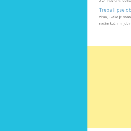
Ako zatrpate brokul
Treba li pse ob
zima, i kako je nama
našim kućnim ljubim