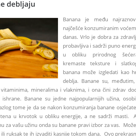
e debljaju
Banana je među najraznovr
najčešće konzumiranim voćem 
danas. Vrlo je dobra za zdravlj
probavljiva i sadrži puno energi
u obliku prirodnog šeće
kremaste teksture i slatko
banana može izgledati kao h
deblja. Banane su, međutim,
vitaminima, mineralima i vlaknima, i ona čini zdrav dod
 ishrane. Banane su jedne najpopularnijih užina, osob
Razlog tome je da se nakon konzumiranja banane osjećate 
tena u krvotok u obliku energije, a ne sadrži masti. A
nu za vašu užinu onda su banane pravi izbor za vas. Može
u ili ruksak te ih izvaditi kasnije tokom dana. Ovo prekras