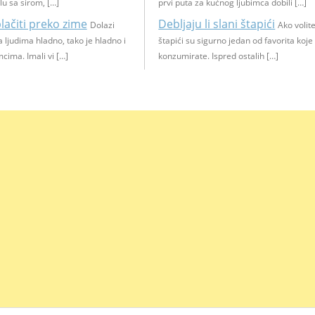
u sa sirom, […]
prvi puta za kućnog ljubimca dobili […]
lačiti preko zime
Debljaju li slani štapići
Dolazi
Ako volite
 ljudima hladno, tako je hladno i
štapići su sigurno jedan od favorita koje
cima. Imali vi […]
konzumirate. Ispred ostalih […]