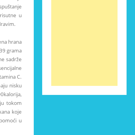
spuštanje
risutne u
dravim.
šena hrana
,39 grama
ne sadrže
sencijalne
itamina C.
aju nisku
0kalorija,
iju tokom
kana koje
 pomoći u