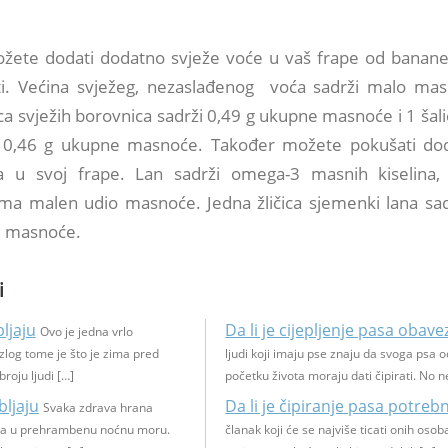
ožete dodati dodatno svježe voće u vaš frape od banane
i. Većina svježeg, nezaslađenog voća sadrži malo ma
ica svježih borovnica sadrži 0,49 g ukupne masnoće i 1 šali
i 0,46 g ukupne masnoće. Također možete pokušati d
a u svoj frape. Lan sadrži omega-3 masnih kiselina,
ima malen udio masnoće. Jedna žličica sjemenki lana sa
e masnoće.
i
bljaju
Da li je cijepljenje pasa obav
Ovo je jedna vrlo
zlog tome je što je zima pred
ljudi koji imaju pse znaju da svoga psa
roju ljudi […]
početku života moraju dati čipirati. No n
bljaju
Da li je čipiranje pasa potreb
Svaka zdrava hrana
na u prehrambenu noćnu moru.
članak koji će se najviše ticati onih osob