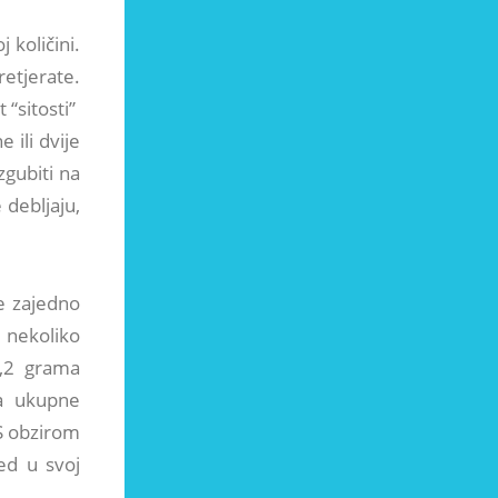
 količini.
etjerate.
“sitosti”
 ili dvije
zgubiti na
 debljaju,
e zajedno
i nekoliko
0,2 grama
ma ukupne
 S obzirom
ed u svoj