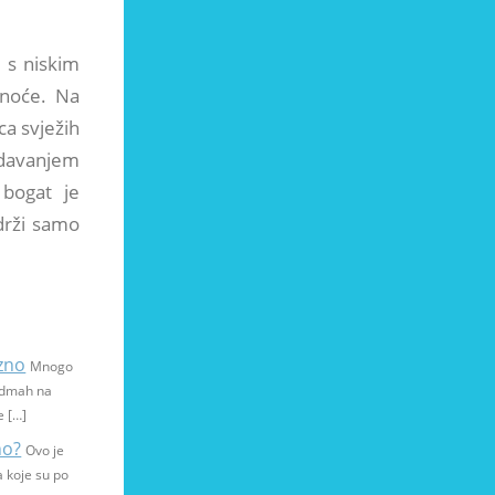
 s niskim
snoće. Na
ca svježih
odavanjem
 bogat je
drži samo
ezno
Mnogo
 odmah na
e […]
no?
Ovo je
a koje su po