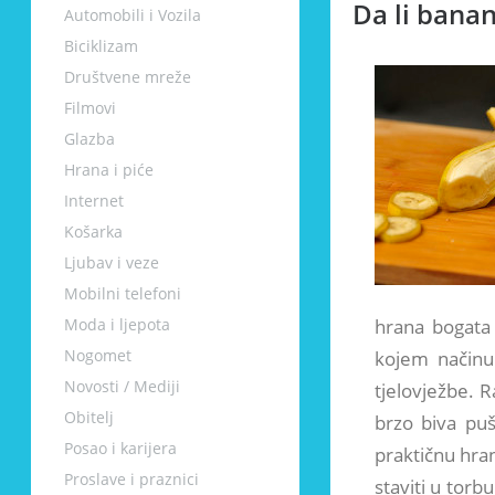
Da li banan
Automobili i Vozila
Biciklizam
Društvene mreže
Filmovi
Glazba
Hrana i piće
Internet
Košarka
Ljubav i veze
Mobilni telefoni
Moda i ljepota
hrana bogata 
Nogomet
kojem načinu
Novosti / Mediji
tjelovježbe. 
Obitelj
brzo biva puš
Posao i karijera
praktičnu hra
Proslave i praznici
staviti u torb