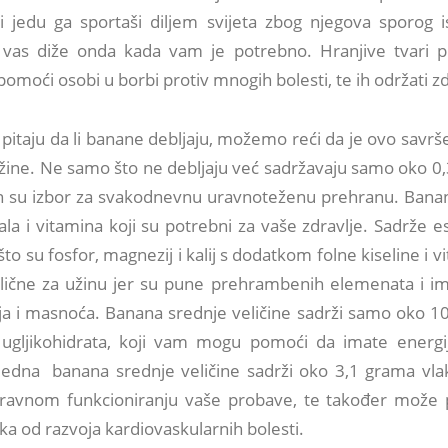
 i jedu ga sportaši diljem svijeta zbog njegova sporog i
 vas diže onda kada vam je potrebno. Hranjive tvari p
moći osobi u borbi protiv mnogih bolesti, te ih održati z
 pitaju da li banane debljaju, možemo reći da je ovo savr
ežine. Ne samo što ne debljaju već sadržavaju samo oko 0
an su izbor za svakodnevnu uravnoteženu prehranu. Bana
a i vitamina koji su potrebni za vaše zdravlje. Sadrže e
to su fosfor, magnezij i kalij s dodatkom folne kiseline i v
ične za užinu jer su pune prehrambenih elemenata i im
ija i masnoća. Banana srednje veličine sadrži samo oko 10
ugljikohidrata, koji vam mogu pomoći da imate energ
 Jedna banana srednje veličine sadrži oko 3,1 grama vla
ravnom funkcioniranju vaše probave, te također može
ka od razvoja kardiovaskularnih bolesti.