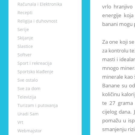
Računala i Elektronika
vrlo hranjivo
Recepti
energije koja
Religija i duhovnost
banani mogu po
Serije
Skijanje
Za one koji se
Slastice
za kontrolu t
Softver
masti i ideal
Sport i rekreacija
mnogo mineral
Sportsko klađenje
minerale kao š
Sve ostalo
Banane su odl
Sve za dom
količinu kalor
Televizija
te 27 grama 
Turizam i putovanja
cijelog dana.
Uradi Sam
pomažu u isp
Vrt
smanjenju rizi
Webmajstor