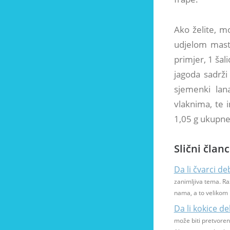
Ako želite, m
udjelom mast
primjer, 1 šal
jagoda sadrž
sjemenki lan
vlaknima, te 
1,05 g ukupn
Slični članc
Da li čvarci de
zanimljiva tema. Ra
nama, a to velikom b
Da li kokice de
može biti pretvore