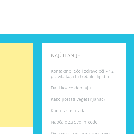
NAJČITANIJE
Kontaktne leće i zdrave oči – 12
pravila koja bi trebali slijediti
Da li kokice debljaju
Kako postati vegetarijanac?
Kada raste brada
Naočale Za Sve Prigode
Da li je zdravo prati kosu svaki