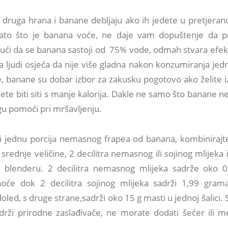
a druga hrana i banane debljaju ako ih jedete u pretjeranoj
ato što je banana voće, ne daje vam dopuštenje da pr
ći da se banana sastoji od 75% vode, odmah stvara efekt 
a ljudi osjeća da nije više gladna nakon konzumiranja jedne
, banane su dobar izbor za zakusku pogotovo ako želite i
ete biti siti s manje kalorija. Dakle ne samo što banane ne
u pomoći pri mršavljenju.
li jednu porcija nemasnog frapea od banana, kombinirajt
rednje veličine, 2 decilitra nemasnog ili sojinog mlijeka 
 blenderu. 2 decilitra nemasnog mlijeka sadrže oko 
će dok 2 decilitra sojinog mlijeka sadrži 1,99 gra
led, s druge strane,sadrži oko 15 g masti u jednoj šalici.
rži prirodne zaslađivače, ne morate dodati šećer ili m