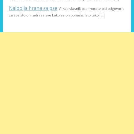
Najbolja hrana za pse
Vi kao vlasnik psa morate biti odgovorni
za sve što on radi i za sve kako se on ponaša. Isto tako […]