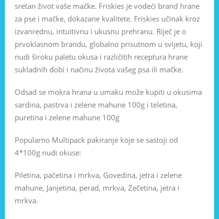
sretan život vaše mačke. Friskies je vodeći brand hrane
za pse i mačke, dokazane kvalitete. Friskies učinak kroz
izvanrednu, intuitivnu i ukusnu prehranu. Riječ je o
prvoklasnom brandu, globalno prisutnom u svijetu, koji
nudi široku paletu okusa i različitih receptura hrane
sukladnih dobi i načinu života vašeg psa ili mačke.
Odsad se mokra hrana u umaku može kupiti u okusima
sardina, pastrva i zelene mahune 100g i teletina,
puretina i zelene mahune 100g
Popularno Multipack pakiranje koje se sastoji od
4*100g nudi okuse:
Piletina, pačetina i mrkva, Govedina, jetra i zelene
mahune, Janjetina, perad, mrkva, Zečetina, jetra i
mrkva.