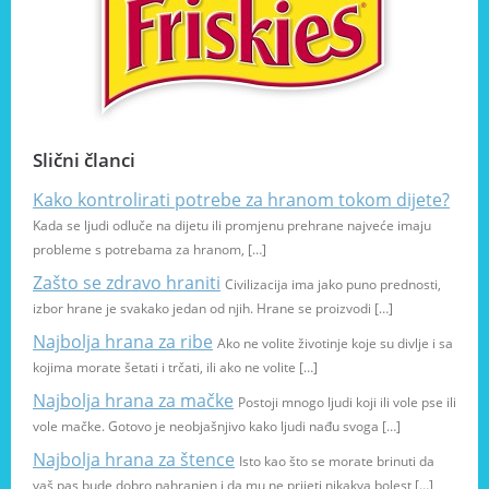
Slični članci
Kako kontrolirati potrebe za hranom tokom dijete?
Kada se ljudi odluče na dijetu ili promjenu prehrane najveće imaju
probleme s potrebama za hranom, […]
Zašto se zdravo hraniti
Civilizacija ima jako puno prednosti,
izbor hrane je svakako jedan od njih. Hrane se proizvodi […]
Najbolja hrana za ribe
Ako ne volite životinje koje su divlje i sa
kojima morate šetati i trčati, ili ako ne volite […]
Najbolja hrana za mačke
Postoji mnogo ljudi koji ili vole pse ili
vole mačke. Gotovo je neobjašnjivo kako ljudi nađu svoga […]
Najbolja hrana za štence
Isto kao što se morate brinuti da
vaš pas bude dobro nahranjen i da mu ne prijeti nikakva bolest […]