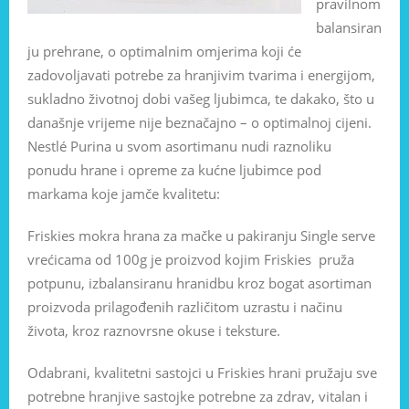
pravilnom
balansiran
ju prehrane, o optimalnim omjerima koji će
zadovoljavati potrebe za hranjivim tvarima i energijom,
sukladno životnoj dobi vašeg ljubimca, te dakako, što u
današnje vrijeme nije beznačajno – o optimalnoj cijeni.
Nestlé Purina u svom asortimanu nudi raznoliku
ponudu hrane i opreme za kućne ljubimce pod
markama koje jamče kvalitetu:
Friskies mokra hrana za mačke u pakiranju Single serve
vrećicama od 100g je proizvod kojim Friskies pruža
potpunu, izbalansiranu hranidbu kroz bogat asortiman
proizvoda prilagođenih različitom uzrastu i načinu
života, kroz raznovrsne okuse i teksture.
Odabrani, kvalitetni sastojci u Friskies hrani pružaju sve
potrebne hranjive sastojke potrebne za zdrav, vitalan i