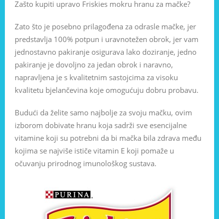
Zašto kupiti upravo Friskies mokru hranu za mačke?
Zato što je posebno prilagođena za odrasle mačke, jer
predstavlja 100% potpun i uravnotežen obrok, jer vam
jednostavno pakiranje osigurava lako doziranje, jedno
pakiranje je dovoljno za jedan obrok i naravno,
napravljena je s kvalitetnim sastojcima za visoku
kvalitetu bjelančevina koje omogućuju dobru probavu.
Budući da želite samo najbolje za svoju mačku, ovim
izborom dobivate hranu koja sadrži sve esencijalne
vitamine koji su potrebni da bi mačka bila zdrava među
kojima se najviše ističe vitamin E koji pomaže u
očuvanju prirodnog imunološkog sustava.