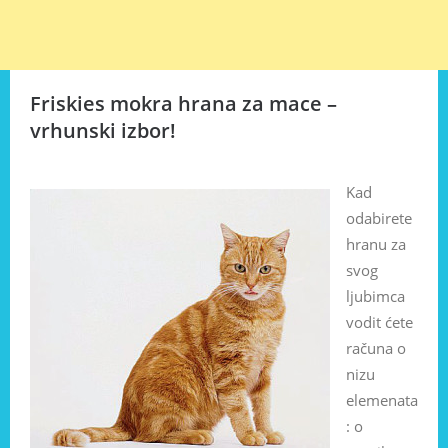
Friskies mokra hrana za mace –
vrhunski izbor!
Kad
odabirete
hranu za
svog
ljubimca
vodit ćete
računa o
nizu
elemenata
: o