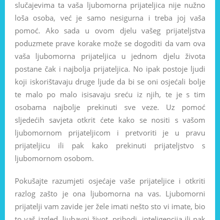
slučajevima ta vaša ljubomorna prijateljica nije nužno
loša osoba, već je samo nesigurna i treba joj vaša
pomoć. Ako sada u ovom djelu vašeg prijateljstva
poduzmete prave korake može se dogoditi da vam ova
vaša ljubomorna prijateljica u jednom djelu života
postane čak i najbolja prijateljica. No ipak postoje ljudi
koji iskorištavaju druge ljude da bi se oni osjećali bolje
te malo po malo isisavaju sreću iz njih, te je s tim
osobama najbolje prekinuti sve veze. Uz pomoć
sljedećih savjeta otkrit ćete kako se nositi s vašom
ljubomornom prijateljicom i pretvoriti je u pravu
prijateljicu ili pak kako prekinuti prijateljstvo s
ljubomornom osobom.
Pokušajte razumjeti osjećaje vaše prijateljice i otkriti
razlog zašto je ona ljubomorna na vas. Ljubomorni
prijatelji vam zavide jer žele imati nešto sto vi imate, bio
to vaš izgled, ljubavni život, prihodi, inteligencija ili pak