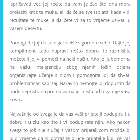
ispričavati već joj recite da vam je žao što ona mora
prolaziti kroz te muke, ali da će se sve isplatiti kada vidi
rezultate te muke, a da ćete vi za to vrijeme uživati u
vašem desertu.
Pomognite joj da se osjeća više sigurno u sebe. Dajte joj
kompliment kada napravi nešto dobro, te razmislite
možete li joj vi pomoći na neki način. Ako je ljubomorna
na vašu inteligenciju zbog njenih loših ocjena
organizirajte učenje s njom i pomognite joj da shvati
problematičan sadržaj. Naravno nemojte joj dopustiti da
bude nepristojna prema vama jer ništa od toga nije vaša
krivica.
Najvažnije od svega je da vas vaši prijatelji podupiru i u
dobru i u zlu kao što i vi podupirete njih. Ako nakon
svega to još nije slučaj s vašom prijateljicom možda bi
bilo vrijeme da si potražite druge prijatelje koji će vas