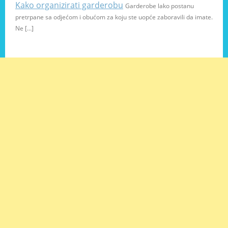
Kako organizirati garderobu
Garderobe lako postanu
pretrpane sa odjećom i obućom za koju ste uopće zaboravili da imate.
Ne […]