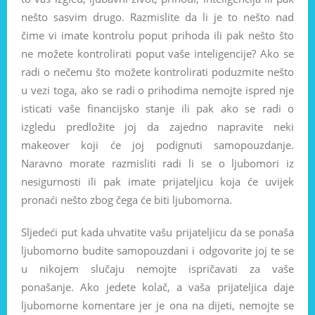
nešto sasvim drugo. Razmislite da li je to nešto nad
čime vi imate kontrolu poput prihoda ili pak nešto što
ne možete kontrolirati poput vaše inteligencije? Ako se
radi o nečemu što možete kontrolirati poduzmite nešto
u vezi toga, ako se radi o prihodima nemojte ispred nje
isticati vaše financijsko stanje ili pak ako se radi o
izgledu predložite joj da zajedno napravite neki
makeover koji će joj podignuti samopouzdanje.
Naravno morate razmisliti radi li se o ljubomori iz
nesigurnosti ili pak imate prijateljicu koja će uvijek
pronaći nešto zbog čega će biti ljubomorna.
Sljedeći put kada uhvatite vašu prijateljicu da se ponaša
ljubomorno budite samopouzdani i odgovorite joj te se
u nikojem slučaju nemojte ispričavati za vaše
ponašanje. Ako jedete kolač, a vaša prijateljica daje
ljubomorne komentare jer je ona na dijeti, nemojte se