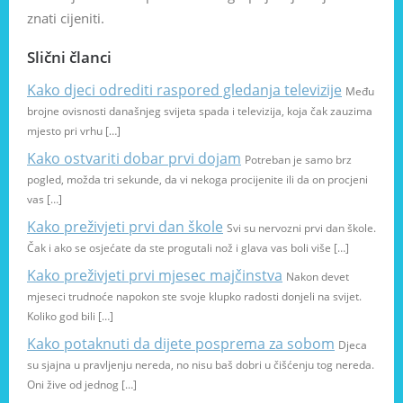
znati cijeniti.
Slični članci
Kako djeci odrediti raspored gledanja televizije
Među
brojne ovisnosti današnjeg svijeta spada i televizija, koja čak zauzima
mjesto pri vrhu […]
Kako ostvariti dobar prvi dojam
Potreban je samo brz
pogled, možda tri sekunde, da vi nekoga procijenite ili da on procjeni
vas […]
Kako preživjeti prvi dan škole
Svi su nervozni prvi dan škole.
Čak i ako se osjećate da ste progutali nož i glava vas boli više […]
Kako preživjeti prvi mjesec majčinstva
Nakon devet
mjeseci trudnoće napokon ste svoje klupko radosti donjeli na svijet.
Koliko god bili […]
Kako potaknuti da dijete posprema za sobom
Djeca
su sjajna u pravljenju nereda, no nisu baš dobri u čišćenju tog nereda.
Oni žive od jednog […]