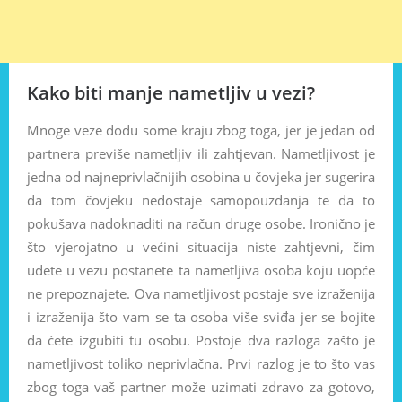
Kako biti manje nametljiv u vezi?
Mnoge veze dođu some kraju zbog toga, jer je jedan od
partnera previše nametljiv ili zahtjevan. Nametljivost je
jedna od najneprivlačnijih osobina u čovjeka jer sugerira
da tom čovjeku nedostaje samopouzdanja te da to
pokušava nadoknaditi na račun druge osobe. Ironično je
što vjerojatno u većini situacija niste zahtjevni, čim
uđete u vezu postanete ta nametljiva osoba koju uopće
ne prepoznajete. Ova nametljivost postaje sve izraženija
i izraženija što vam se ta osoba više sviđa jer se bojite
da ćete izgubiti tu osobu. Postoje dva razloga zašto je
nametljivost toliko neprivlačna. Prvi razlog je to što vas
zbog toga vaš partner može uzimati zdravo za gotovo,