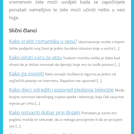
vremenom ćete moći uvidjeti kada se započinjete
ponašati nametljivo te ćete moći učiniti nešto u vezi
toga.
Slični članci
Kako vratiti romantiku u vezu?
Upoznavanje osobe s kojom
želite podijeliti svoj život je jedno čarobno iskustvo koje u većini […]
Kako pitati curu za vezu
Svakom momku velika je tlaka kad
shvati da je došao trenutak da djevojci koja mu se sviđa postavi […]
Kako ga osvojiti
Kako osvojiti muškarca sigurno je jedno od
najčešćih pitanja na internetu. Napokon ste upoznali […]
Kako djeci odrediti raspored gledanja televizije
Među
brojne ovisnosti današnjeg svijeta spada i televizija, koja čak zauzima
mjesto pri vrhu […]
Kako ostvariti dobar prvi dojam
Potreban je samo brz
pogled, možda tri sekunde, da vi nekoga procijenite ili da on procjeni
vas […]