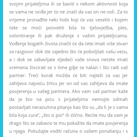
svojim prijateljima ili se baviti s nekom aktivnosti koja
se vama ne sviđa jer to ne znači da vas on ne voli. Za to
vrijeme pronađite neki hobi koji će vas veseliti i kojem
ćete se moći posvetiti bila to tjelovježba, ples,
volontiranje ili pak druženje s vašim prijateljicama.
Vođenje bogatih života značit će da ćete imati više stvari
za razgovor dok ste zajedno što će poboljšati vašu vezu,
a i dok se zabavljate sljedeći vaše snova nećete imati
vremena živcirati se s time gdje se nalazi i što radi vaš
partner. Treći korak možda će biti najteži za vas jer
zahtjeva najveću žrtvu jer on od vas zahtjeva da imate
povjerenja u vašeg partnera. Ako vam vaš partner kaže
da je bio na piću s prijateljima nemojte odmah
postavljati nerazumna pitanja kao što su „da li je s vama
bila koja cura“, „što si pio“ ili slično. Recite mu da vam je
drago što se zabavio te mu pokažite da imate povjerenja
u njega. Pokušajte voditi računa o vašem ponašanju i s