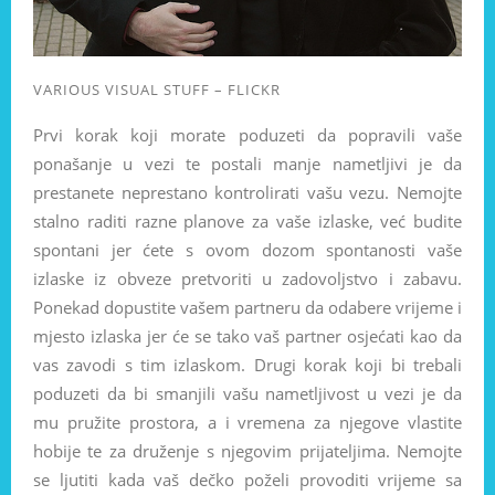
VARIOUS VISUAL STUFF – FLICKR
Prvi korak koji morate poduzeti da popravili vaše
ponašanje u vezi te postali manje nametljivi je da
prestanete neprestano kontrolirati vašu vezu. Nemojte
stalno raditi razne planove za vaše izlaske, već budite
spontani jer ćete s ovom dozom spontanosti vaše
izlaske iz obveze pretvoriti u zadovoljstvo i zabavu.
Ponekad dopustite vašem partneru da odabere vrijeme i
mjesto izlaska jer će se tako vaš partner osjećati kao da
vas zavodi s tim izlaskom. Drugi korak koji bi trebali
poduzeti da bi smanjili vašu nametljivost u vezi je da
mu pružite prostora, a i vremena za njegove vlastite
hobije te za druženje s njegovim prijateljima. Nemojte
se ljutiti kada vaš dečko poželi provoditi vrijeme sa