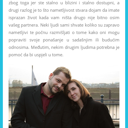
zbog toga jer ste stalno u blizini i stalno dostupni, a
drugi razlog je to što nametljivost stvara dojam da imate
isprazan život kada vam ništa drugo nije bitno osim
vašeg partnera. Neki ljudi sami shvate koliko su zapravo
nametljivi te počnu razmišljati o tome kako oni mogu
popraviti svoje ponašanje u sadašnjim ili budućim
odnosima. Međutim, nekim drugim ljudima potrebna je
pomoć da bi uspjeli u tome.