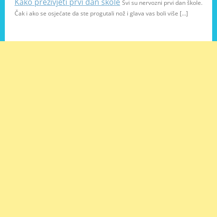
Kako preživjeti prvi dan škole
Svi su nervozni prvi dan škole.
Čak i ako se osjećate da ste progutali nož i glava vas boli više […]