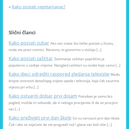
»
Kako postati vegetarijanac?
Slični članci
Kako postati zubar
Ako već znate što želite postati u životu,
onda ste pravi sretnici. Naravno, to govorimo u slučaju […]
Kako postati zaštitar
Zanimanje zaštitar poprilično je
popularno u zadnje vrijeme. Naizgled zaštitari su osobe koje samo […]
Kako djeci odrediti raspored gledanja televizije
Među
brojne ovisnosti današnjeg svijeta spada i televizija, koja čak zauzima
mjesto pri vrhu […]
Kako ostvariti dobar prvi dojam
Potreban je samo brz
pogled, možda tri sekunde, da vi nekoga procijenite ili da on procjeni
vas […]
Kako preživjeti prvi dan škole
Svi su nervozni prvi dan škole.
Čak i ako se osjećate da ste progutali nož i glava vas boli više […]