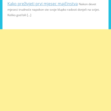
Kako preživjeti prvi mjesec majčinstva
Nakon devet
mjeseci trudnoće napokon ste svoje klupko radosti donjeli na svijet.
Koliko god bili […]