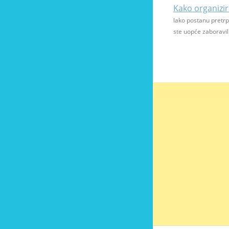
Kako organizi
lako postanu pretr
ste uopće zaboravil