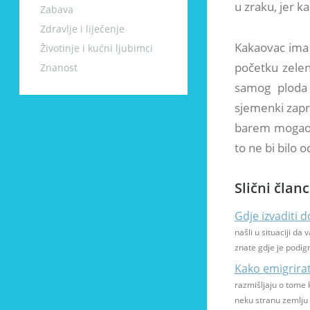
u zraku, jer k
Zabava
Zdravlje i liječenje
Kakaovac ima 
Životinje i kućni ljubimci
početku zelen
Znanost
samog ploda 
sjemenki zapra
barem mogao r
to ne bi bilo o
Slični članc
Gdje izvaditi
našli u situaciji da
znate gdje je podign
Kako emigrirati
razmišljaju o tome ka
neku stranu zemlju 