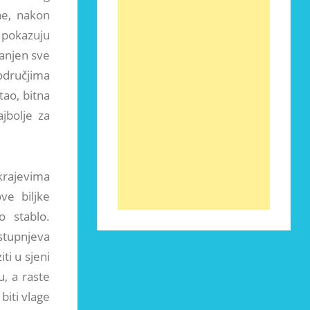
ne, nakon
a pokazuju
ranjen sve
odručjima
tao, bitna
jbolje za
 krajevima
ve biljke
 stablo.
stupnjeva
ti u sjeni
u, a raste
biti vlage