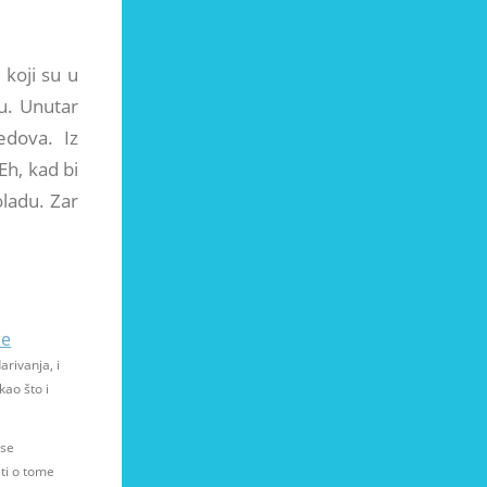
 koji su u
u. Unutar
edova. Iz
Eh, kad bi
oladu. Zar
me
arivanja, i
kao što i
 se
ati o tome