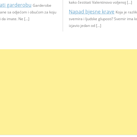
kako čestitati Valentinovo voljenoj […]
rati garderobu
Garderobe
Napad bjesne krave
pane sa odjećom i obućom za koju
Koja je razl
i da imate. Ne […]
svemira i ljudske gluposti? Svemir ima kr
izjavio jedan od […]