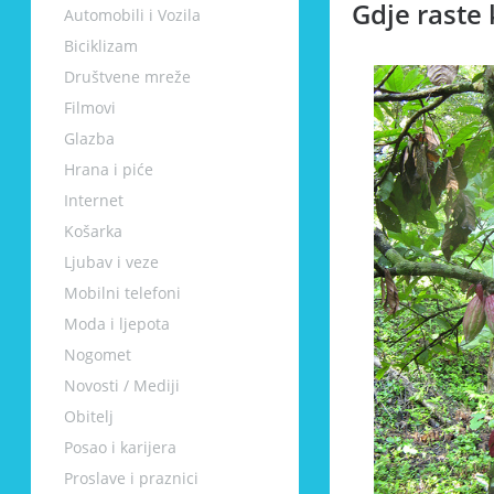
Gdje raste
Automobili i Vozila
Biciklizam
Društvene mreže
Filmovi
Glazba
Hrana i piće
Internet
Košarka
Ljubav i veze
Mobilni telefoni
Moda i ljepota
Nogomet
Novosti / Mediji
Obitelj
Posao i karijera
Proslave i praznici