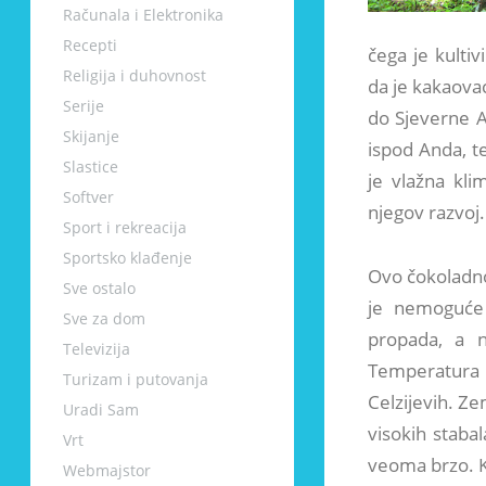
Računala i Elektronika
Recepti
čega je kulti
Religija i duhovnost
da je kakaova
Serije
do Sjeverne A
Skijanje
ispod Anda, t
Slastice
je vlažna kli
Softver
njegov razvoj.
Sport i rekreacija
Sportsko klađenje
Ovo čokoladno 
Sve ostalo
je nemoguće 
Sve za dom
propada, a 
Televizija
Temperatura 
Turizam i putovanja
Celzijevih. Ze
Uradi Sam
visokih staba
Vrt
veoma brzo. K
Webmajstor