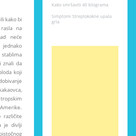
Kako smršaviti 40 kilograma
Simptomi Streptokokne upala
li kako bi
grla
 rasla na
kad neće
 jednako
stablima
i znali da
loda koji
obivanje
kakaovca,
 tropskim
 Amerike.
različite
 je divlji
oistočnog