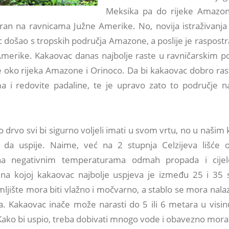
Meksika pa do rijeke Amazo
viran na ravnicama Južne Amerike. No, novija istraživanj
c došao s tropskih područja Amazone, a poslije je raspost
merike. Kakaovac danas najbolje raste u ravničarskim p
e oko rijeka Amazone i Orinoco. Da bi kakaovac dobro ras
ma i redovite padaline, te je upravo zato to područje na
drvo svi bi sigurno voljeli imati u svom vrtu, no u našim
da uspije. Naime, već na 2 stupnja Celzijeva lišće o
na negativnim temperaturama odmah propada i cijelo
na kojoj kakaovac najbolje uspjeva je između 25 i 35 
mljište mora biti vlažno i močvarno, a stablo se mora nalazi
la. Kakaovac inače može narasti do 5 ili 6 metara u visin
ako bi uspio, treba dobivati mnogo vode i obavezno mora 