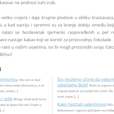
akaovac ne podnosi suhi zrak.
veliko cvijeće i daje krupne plodove u obliku krastavaca,
i, a kad sazriju i spremni su za branje dobiju smeđu boj
nalazi se šezdesetak sjemenki raspoređenih u pet r
vo nastaje kakao koji se koristi za proizvodnju čokolade. 
asti u našim uvjetima, svi bi mogli proizvoditi svoju čok
dlično?
i
 domovnicu
Što možemo učiniti da neko
Ako ste se ikad
uljepšamo Božić
 vam hitno treba domovnica, a ne
Božić je vrijeme d
uti, onda […]
vrijeme kada bi svi trebali biti sretni. No 
sami znate, […]
 i gdje
Mnogi mladi ljudi često
Kako čestitati valentinovo
ko bi lijepo bilo otići živjeti u
Bliži
[…]
Valentinovo i sigurno počinjete razmišlj