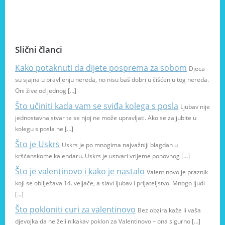
Slični članci
Kako potaknuti da dijete posprema za sobom
Djeca
su sjajna u pravljenju nereda, no nisu baš dobri u čišćenju tog nereda.
Oni žive od jednog […]
Što učiniti kada vam se sviđa kolega s posla
Ljubav nije
jednostavna stvar te se njoj ne može upravljati. Ako se zaljubite u
kolegu s posla ne […]
Što je Uskrs
Uskrs je po mnogima najvažniji blagdan u
kršćanskome kalendaru. Uskrs je ustvari vrijeme ponovnog […]
Što je valentinovo i kako je nastalo
Valentinovo je praznik
koji se obilježava 14. veljače, a slavi ljubav i prijateljstvo. Mnogo ljudi
[…]
Što pokloniti curi za valentinovo
Bez obzira kaže li vaša
djevojka da ne želi nikakav poklon za Valentinovo – ona sigurno […]