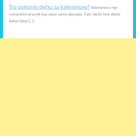
Što pokloniti dečku za Valentinovo?
Valentinovo nije
romantični praznik koji slave samo djevojke. Čak i dečki žele dobiti
kakav lijepi […]