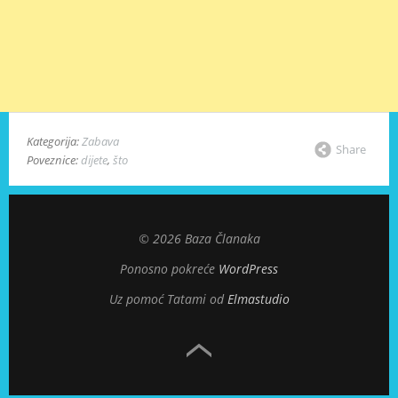
Kategorija:
Zabava
Share
Poveznice:
dijete
,
što
© 2026 Baza Članaka
Ponosno pokreće
WordPress
Uz pomoć Tatami od
Elmastudio