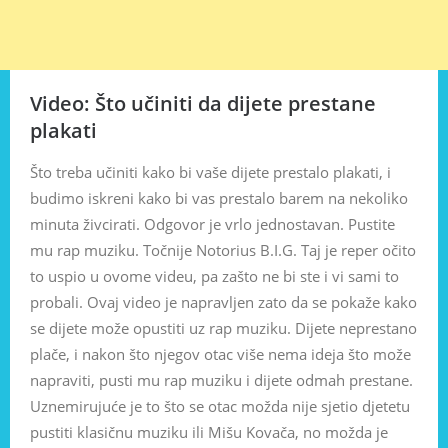
Video: Što učiniti da dijete prestane
plakati
Što treba učiniti kako bi vaše dijete prestalo plakati, i
budimo iskreni kako bi vas prestalo barem na nekoliko
minuta živcirati. Odgovor je vrlo jednostavan. Pustite
mu rap muziku. Točnije Notorius B.I.G. Taj je reper očito
to uspio u ovome videu, pa zašto ne bi ste i vi sami to
probali. Ovaj video je napravljen zato da se pokaže kako
se dijete može opustiti uz rap muziku. Dijete neprestano
plače, i nakon što njegov otac više nema ideja što može
napraviti, pusti mu rap muziku i dijete odmah prestane.
Uznemirujuće je to što se otac možda nije sjetio djetetu
pustiti klasičnu muziku ili Mišu Kovača, no možda je