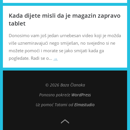
Kada dijete misli da je magazin zapravo
tablet
Donosimo vam još jedan urnebesan video koji je možda
više uznemiravajući nego smiješan, no svejedno si ne
možete pomoći i morate se jako smijati kada ga
pogledate. Radi se o…
→
© 2026 Baza Članaka
Ponosno pokreće
WordPress
Uz pomoć Tatami od
Elmastudio