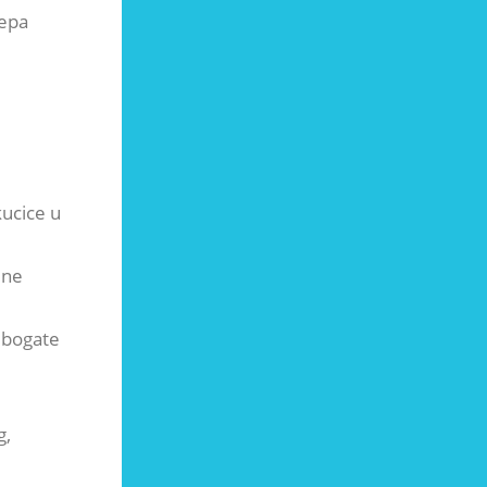
jepa
kucice u
jne
a bogate
g,