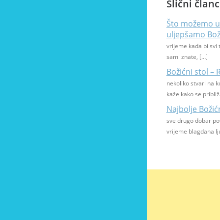
Slični članc
Što možemo uč
uljepšamo Bož
vrijeme kada bi svi t
sami znate, […]
Božićni stol – R
nekoliko stvari na 
kaže kako se pribli
Najbolje Boži
sve drugo dobar pov
vrijeme blagdana lju