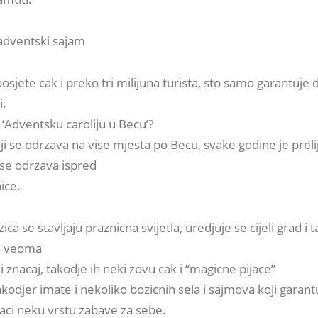
adventski sajam
osjete cak i preko tri milijuna turista, sto samo garantuje 
i.
a ‘Adventsku caroliju u Becu’?
ji se odrzava na vise mjesta po Becu, svake godine je prelij
se odrzava ispred
ice.
ca se stavljaju praznicna svijetla, uredjuje se cijeli grad i 
ju veoma
 znacaj, takodje ih neki zovu cak i “magicne pijace”
 takodjer imate i nekoliko bozicnih sela i sajmova koji garant
aci neku vrstu zabave za sebe.