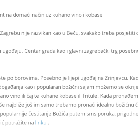
t na domaći način uz kuhano vino i kobase
Zagrebu nije razvikan kao u Beču, svakako treba posjetiti 
ugođaju. Centar grada kao i glavni zagrebački trg posebno 
te po borovima. Posebno je lijepi ugođaj na Zrinjevcu. Ka
ogađanja kao i popularan božićni sajam možemo se okrijep
o vino ili čaj te kuhane kobase ili fritule. Kada pronađe
še najbliže još im samo trebamo pronaći idealnu božićnu č
e popularnije čestitanje Božića putem sms poruka, prigodn
ić potražite na
linku
.