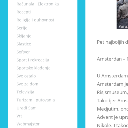
Računala i Elektronika
Recepti
Religija i duhovnost
Serije
Skijanje
Pet najboljih d
Slastice
Softver
Amsterdan – P
Sport i rekreacija
Sportsko klađenje
U Amsterdamu 
Sve ostalo
Amsterdam je 
Sve za dom
Risjsmuseum
Televizija
Takodjer Amst
Turizam i putovanja
Uradi Sam
Medjutim, ono
Vrt
Advent je upr
Webmajstor
Nikole. I tako