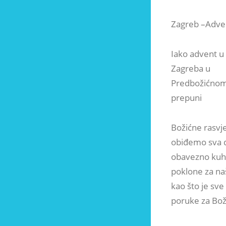
Zagreb –Adven
Iako advent u 
Zagreba u
Predbožićnom 
prepuni
Božićne rasvje
obiđemo sva d
obavezno kuhan
poklone za na
kao što je sv
poruke za Bož