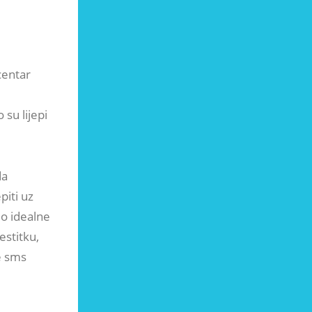
centar
su lijepi
da
iti uz
mo idealne
estitku,
e sms