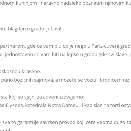
odnom kuhinjom i naravno nadaleko poznatim njihovim k
vite blagdan u gradu ljubavi!
 partnerom, gde ce vam biti bolje nego u Pariz-cuveni grad 
, jednostavno ce vam biti najlepse u gradu gde svi slave l
askosno ukrasene.
 puno bozicnih sajmova, a mozete se voziti i brodicem niz 
sta koji su sjajni za advent izdvajamo:
-Elysees, katedrala Notra Dame,… i kao slag na torti osta
j- sve to garantuje savrsen provod koji cete veoma dugo s
mtiti.