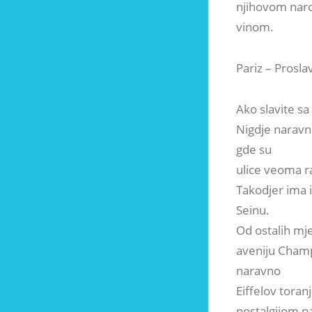
njihovom nar
vinom.
Pariz – Prosla
Ako slavite sa
Nigdje naravno
gde su
ulice veoma r
Takodjer ima i
Seinu.
Od ostalih mje
aveniju Champs
naravno
Eiffelov toran
nostalgijom pa