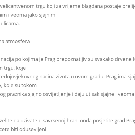
velicantvenom trgu koji za vrijeme blagdana postaje preli
jnim i veoma jako sjajnim
m ulicama.
na atmosfera
nacija po kojima je Prag prepoznatljiv su svakako drvene 
 trgu, koje
srednjovjekovnog nacina zivota u ovom gradu. Prag ima sja
e, koje su tokom
g praznika sjajno osvijetljenje i daju utisak sjajne i veom
zelite da uzivate u savrsenoj hrani onda posjetite grad Pra
ete biti odusevljeni