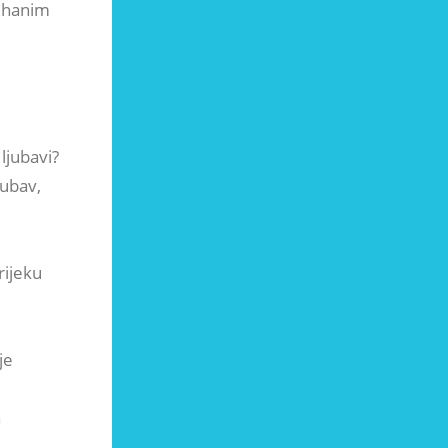
uhanim
ljubavi?
jubav,
rijeku
je
a