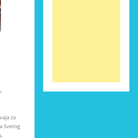
,
vaja za
a Svetog
u,