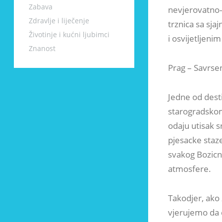
Zabava
nevjerovatno-
Zdravlje i liječenje
trznica sa sja
Životinje i kućni ljubimci
i osvijetljeni
Znanost
Prag – Savrse
Jedne od desti
starogradskom
odaju utisak 
pjesacke staz
svakog Bozicno
atmosfere.
Takodjer, ako 
vjerujemo da c