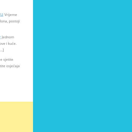
ku
Vrijeme
lona, postoji
e
Jednom
ove i kuće.
[…]
e sjetite
tite osjećaja