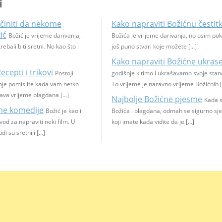
i
initi da nekome
Kako napraviti Božićnu čestit
ić
Božić je vrijeme darivanja, i
Božića je vrijeme darivanja, no osim pok
rebali biti sretni. No kao što i
još puno stvari koje možete […]
Kako napraviti Božićne ukras
ecepti i trikovi
Postoji
godišnje kitimo i ukrašavamo svoje stan
koje pomislite kada vam netko
To vrijeme je naravno vrijeme Božićnih 
žava vrijeme blagdana […]
Najbolje Božićne pjesme
Kada s
ćne komedije
Božić je kao i
Božića i blagdana, odmah se sigurno sje
od za napraviti neki film. U
koji imate kada vidite da je […]
di su sretniji […]