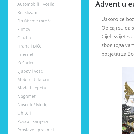
Advent u 
Automobili i Vozila
Biciklizam
Uskoro ce bozi
Društvene mreže
Obicaji su da 
Filmovi
Cijeli svijet 
Glazba
zbog toga vam
Hrana i piće
posjetiti za Bo
Internet
Košarka
Ljubav i veze
Mobilni telefoni
Moda i ljepota
Nogomet
Novosti / Mediji
Obitelj
Posao i karijera
Proslave i praznici