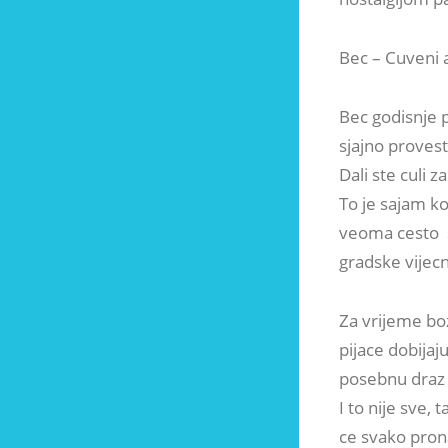
Bec – Cuveni 
Bec godisnje p
sjajno provest
Dali ste culi z
To je sajam ko
veoma cesto 
gradske vijecn
Za vrijeme bozi
pijace dobija
posebnu draz i
I to nije sve,
ce svako pron