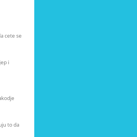
da cete se
ep i
takodje
uju to da