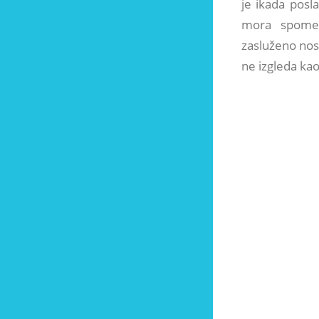
je ikada pos
mora spome
zasluženo nosi
ne izgleda kao