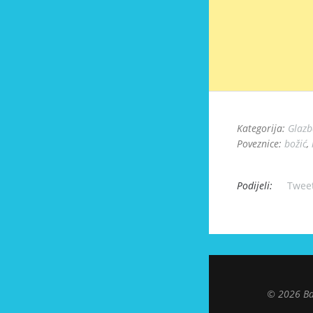
Kategorija:
Glazb
Poveznice:
božić
,
Podijeli:
Twee
© 2026 Ba