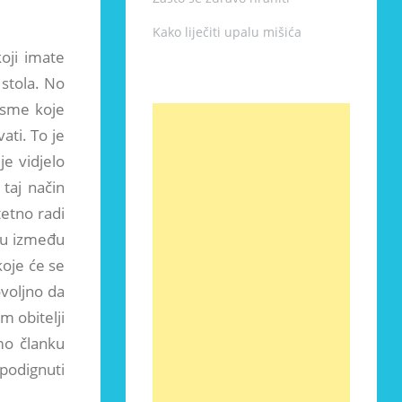
Kako liječiti upalu mišića
koji imate
 stola. No
jesme koje
ti. To je
je vidjelo
taj način
tetno radi
iku između
koje će se
ovoljno da
om obitelji
mo članku
 podignuti