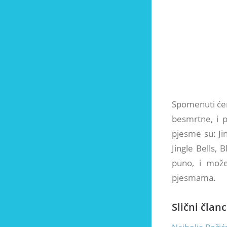
Spomenuti ćem
besmrtne, i p
pjesme su: Ji
Jingle Bells,
puno, i može
pjesmama.
Slični članc