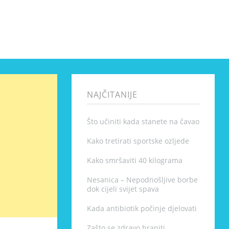
NAJČITANIJE
Što učiniti kada stanete na čavao
Kako tretirati sportske ozljede
Kako smršaviti 40 kilograma
Nesanica – Nepodnošljive borbe
dok cijeli svijet spava
Kada antibiotik počinje djelovati
Zašto se zdravo hraniti