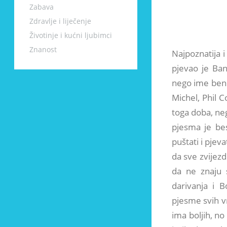
Zabava
Zdravlje i liječenje
Životinje i kućni ljubimci
Znanost
Najpoznatija i
pjevao je Ban
nego ime bend
Michel, Phil C
toga doba, ne
pjesma je bes
puštati i pjev
da sve zvijezd
da ne znaju s
darivanja i 
pjesme svih v
ima boljih, n