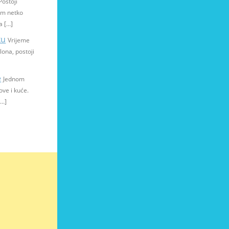
Postoji
vam netko
a […]
ku
Vrijeme
lona, postoji
e
Jednom
ove i kuće.
[…]