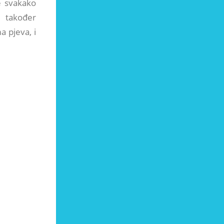
e svakako
 također
a pjeva, i