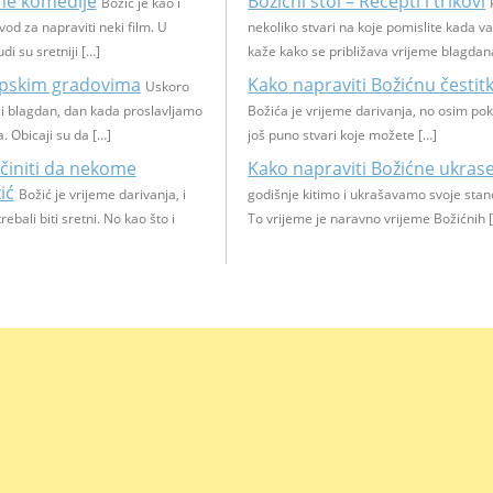
ćne komedije
Božićni stol – Recepti i trikovi
Božić je kao i
od za napraviti neki film. U
nekoliko stvari na koje pomislite kada 
di su sretniji […]
kaže kako se približava vrijeme blagdan
opskim gradovima
Kako napraviti Božićnu čestit
Uskoro
ci blagdan, dan kada proslavljamo
Božića je vrijeme darivanja, no osim pok
a. Obicaji su da […]
još puno stvari koje možete […]
initi da nekome
Kako napraviti Božićne ukras
ić
Božić je vrijeme darivanja, i
godišnje kitimo i ukrašavamo svoje stan
rebali biti sretni. No kao što i
To vrijeme je naravno vrijeme Božićnih 