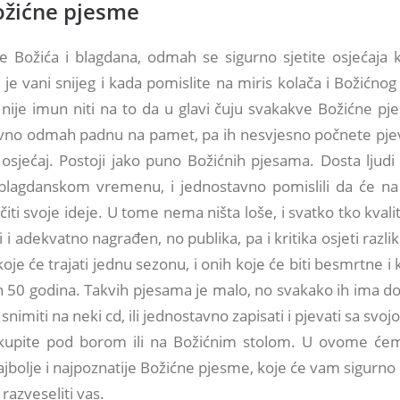
ožićne pjesme
te Božića i blagdana, odmah se sigurno sjetite osjećaja 
 je vani snijeg i kada pomislite na miris kolača i Božićnog
 nije imun niti na to da u glavi čuju svakakve Božićne p
no odmah padnu na pamet, pa ih nesvjesno počnete pjeva
osjećaj. Postoji jako puno Božićnih pjesama. Dosta ljudi 
u blagdanskom vremenu, i jednostavno pomislili da će na 
včiti svoje ideje. U tome nema ništa loše, i svatko tko kvali
ti i adekvatno nagrađen, no publika, pa i kritika osjeti razl
oje će trajati jednu sezonu, i onih koje će biti besmrtne i 
on 50 godina. Takvih pjesama je malo, no svakako ih ima d
 snimiti na neki cd, ili jednostavno zapisati i pjevati sa svoj
skupite pod borom ili na Božićnim stolom. U ovome će
ajbolje i najpoznatije Božićne pjesme, koje će vam sigurno
 razveseliti vas.