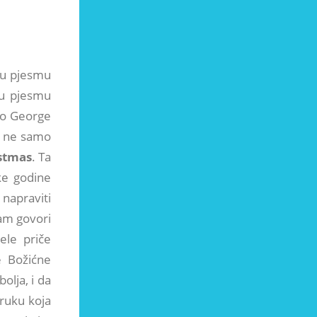
 Tu pjesmu
tu pjesmu
mo George
či ne samo
stmas
. Ta
ke godine
 napraviti
nam govori
ele priče
e Božićne
olja, i da
oruku koja