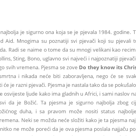
 najbolja je sigurno ona koja se je pjevala 1984. godine.
d Aid. Mnogima su poznatiji svi pjevači koji su pjevali 
a. Radi se naime o tome da su mnogi velikani kao reci
ollins, Sting, Bono, uglavno svi najveći i najpoznatiji pjeva
go svih vremena. Pjesma se zove
Do they know its Chri
mrtna i nikada neće biti zaboravljena, nego će se sva
ati će je razni pjevači. Pjesma je nastala tako da se pokušalo
e osvijeste ljude kako ima gladnih u Africi, i sami naslov 
vi da je Božić. Ta pjesma je sigurno najbolja zbog cij
Božićnog duha, i sa pravom može nositi status najbolj
remena. Neki se možda neće složiti kako je ta pjesma najb
o nitko ne može poreći da je ova pjesma poslala najjaču p