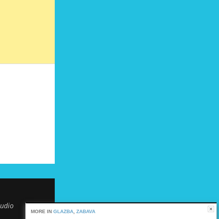
tudio
MORE IN
GLAZBA
,
ZABAVA