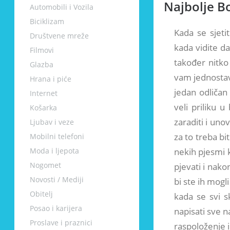
Najbolje B
Automobili i Vozila
Biciklizam
Kada se sjeti
Društvene mreže
kada vidite da
Filmovi
također nitko
Glazba
vam jednostav
Hrana i piće
jedan odličan 
Internet
veli priliku 
Košarka
zaraditi i uno
Ljubav i veze
za to treba bi
Mobilni telefoni
Moda i ljepota
nekih pjesmi k
Nogomet
pjevati i nak
Novosti / Mediji
bi ste ih mogli
Obitelj
kada se svi 
Posao i karijera
napisati sve n
Proslave i praznici
raspoloženje i