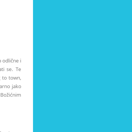
 odlične i
ti se. Te
g to town,
varno jako
 Božićnim