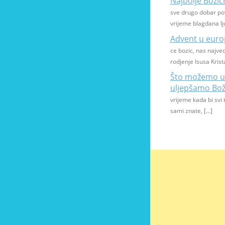
Najbolje Boži
sve drugo dobar pov
vrijeme blagdana lju
Advent u eur
ce bozic, nas najve
rodjenje Isusa Krist
Što možemo uč
uljepšamo Bož
vrijeme kada bi svi t
sami znate, […]