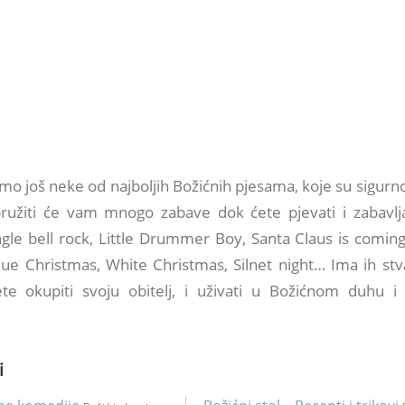
o još neke od najboljih Božićnih pjesama, koje su sigurno
ružiti će vam mnogo zabave dok ćete pjevati i zabavlja
ngle bell rock, Little Drummer Boy, Santa Claus is comin
 Blue Christmas, White Christmas, Silnet night… Ima ih st
te okupiti svoju obitelj, i uživati u Božićnom duhu i
i