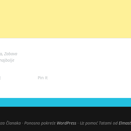
a
,
Zabava
najbolje
t
Pin It
za Članaka
Ponosno pokreće
WordPress
Uz pomoć Tatami od
Elmas