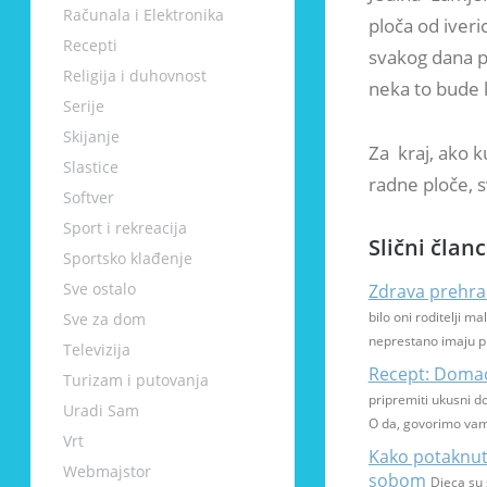
Računala i Elektronika
ploča od iver
Recepti
svakog dana p
Religija i duhovnost
neka to bude kv
Serije
Skijanje
Za kraj, ako k
Slastice
radne ploče, 
Softver
Sport i rekreacija
Slični članc
Sportsko klađenje
Sve ostalo
Zdrava prehra
bilo oni roditelji ma
Sve za dom
neprestano imaju p
Televizija
Recept: Domać
Turizam i putovanja
pripremiti ukusni d
Uradi Sam
O da, govorimo vam 
Vrt
Kako potaknut
Webmajstor
sobom
Djeca su 