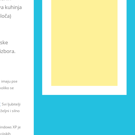
va kuhinja
loča)
jske
izbora.
i imaju pse
koliko se
r
Svi ljubitelji
eljni i silno
indows XP je
cijskih