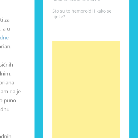
Što su to hemoroidi i kako se
liječe?
ti za
, a u
adne
orian.
sičnih
dnim.
oriana
jam da je
ko puno
adnu
adnih