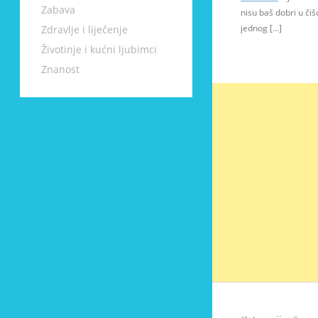
Zabava
nisu baš dobri u čiš
jednog […]
Zdravlje i liječenje
Životinje i kućni ljubimci
Znanost