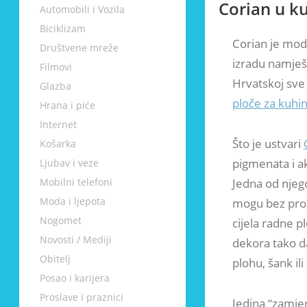
Corian u ku
Automobili i Vozila
Biciklizam
Corian je mode
Društvene mreže
izradu namješta
Filmovi
Hrvatskoj sve
Glazba
ploče za kuhin
Hrana i piće
Internet
Što je ustvari
Košarka
pigmenata i ak
Ljubav i veze
Mobilni telefoni
Jedna od njego
Moda i ljepota
mogu bez probl
Nogomet
cijela radne p
Novosti / Mediji
dekora tako d
Obitelj
plohu, šank il
Posao i karijera
Proslave i praznici
Jedina “zamjer