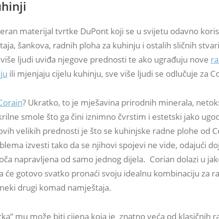
hinji
ran materijal tvrtke DuPont koji se u svijetu odavno koris
ja, šankova, radnih ploha za kuhinju i ostalih sličnih stvari
 više ljudi uviđa njegove prednosti te ako ugrađuju nove
r
ju
ili mjenjaju cijelu kuhinju, sve više ljudi se odlučuje za C
Corain
? Ukratko, to je mješavina prirodnih minerala, netok
rilne smole što ga čini iznimno čvrstim i estetski jako ugo
vih velikih prednosti je što se kuhinjske radne plohe od C
ema izvesti tako da se njihovi spojevi ne vide, odajući do
loča napravljena od samo jednog dijela. Corian dolazi u ja
a će gotovo svatko pronaći svoju idealnu kombinaciju za r
i neki drugi komad namještaja.
ka” mu može biti cijena koja je znatno veća od klasičnih r