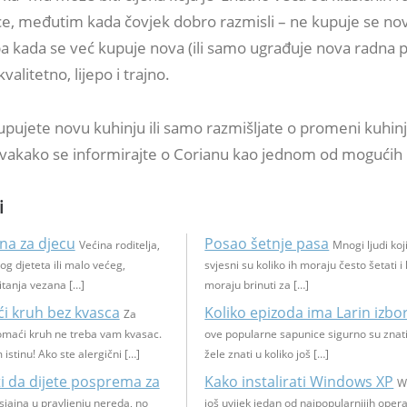
ice, međutim kada čovjek dobro razmisli – ne kupuje se no
a kada se već kupuje nova (ili samo ugrađuje nova radna p
alitetno, lijepo i trajno.
upujete novu kuhinju ili samo razmišljate o promeni kuhin
svakako se informirajte o Corianu kao jednom od mogućih 
i
na za djecu
Posao šetnje pasa
Većina roditelja,
Mnogi ljudi koj
log djeteta ili malo većeg,
svjesni su koliko ih moraju često šetati i 
itanja vezana […]
moraju brinuti za […]
i kruh bez kvasca
Koliko epizoda ima Larin izbo
Za
omaći kruh ne treba vam kvasac.
ove popularne sapunice sigurno su znatiž
istinu! Ako ste alergični […]
žele znati u koliko još […]
i da dijete posprema za
Kako instalirati Windows XP
W
sjajna u pravljenju nereda, no
još uvijek jedan od najpopularnijih opera