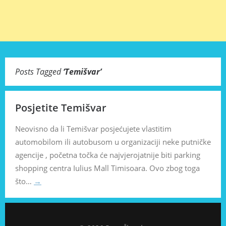
Posts Tagged
‘
Temišvar
’
Posjetite Temišvar
Neovisno da li Temišvar posjećujete vlastitim
automobilom ili autobusom u organizaciji neke putničke
agencije , početna točka će najvjerojatnije biti parking
shopping centra Iulius Mall Timisoara. Ovo zbog toga
što…
→