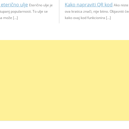
 eterično ulje
Kako napraviti QR kod
Eterično ulje je
Ako niste
stupanj popularnosti. To ulje se
ova kratica znači, nije bitno. Objasniti 
a može […]
kako ovaj kod funkcionira […]