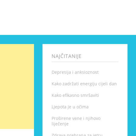
NAJČITANIJE
Depresija i anksioznost
Kako zadržati energiju cijeli dan
Kako efikasno smršaviti
Ljepota je u očima
Proširene vene i njihovo
liječenje
Zdrava prehrana za jetru