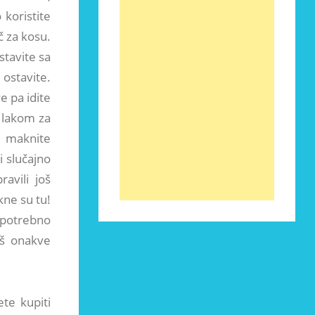
 koristite
č za kosu.
stavite sa
 ostavite.
e pa idite
s lakom za
u, maknite
i slučajno
ravili još
kne su tu!
 potrebno
aš onakve
ete kupiti