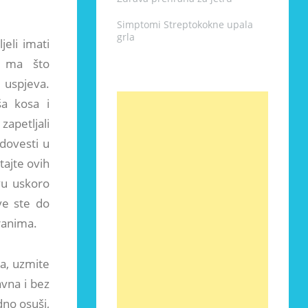
Simptomi Streptokokne upala
grla
eli imati
i ma što
 uspjeva.
ša kosa i
 zapetljali
dovesti u
tajte ovih
vu uskoro
kve ste do
ranima.
ja, uzmite
avna i bez
dno osuši,