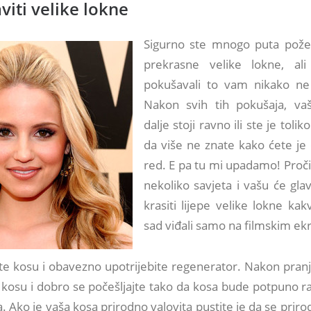
iti velike lokne
Sigurno ste mnogo puta poželj
prekrasne velike lokne, al
pokušavali to vam nikako ne
Nakon svih tih pokušaja, va
dalje stoji ravno ili ste je toliko
da više ne znate kako ćete je 
red. E pa tu mi upadamo! Proči
nekoliko savjeta i vašu će gla
krasiti lijepe velike lokne ka
sad viđali samo na filmskim ek
ite kosu i obavezno upotrijebite regenerator. Nakon pran
 kosu i dobro se počešljajte tako da kosa bude potpuno r
a. Ako je vaša kosa prirodno valovita pustite je da se priro