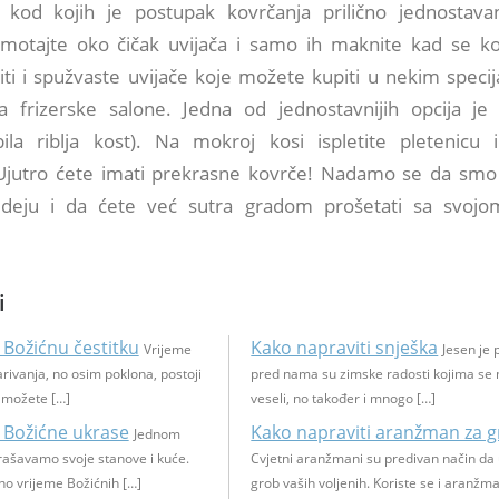
, kod kojih je postupak kovrčanja prilično jednostava
otajte oko čičak uvijača i samo ih maknite kad se ko
iti i spužvaste uvijače koje možete kupiti u nekim specij
 frizerske salone. Jedna od jednostavnijih opcija je 
bila riblja kost). Na mokroj kosi ispletite pletenicu
 Ujutro ćete imati prekrasne kovrče! Nadamo se da smo
ideju i da ćete već sutra gradom prošetati sa svoj
i
 Božićnu čestitku
Kako napraviti snješka
Vrijeme
Jesen je p
arivanja, no osim poklona, postoji
pred nama su zimske radosti kojima se 
e možete […]
veseli, no također i mnogo […]
 Božićne ukrase
Kako napraviti aranžman za g
Jednom
krašavamo svoje stanove i kuće.
Cvjetni aranžmani su predivan način da 
no vrijeme Božićnih […]
grob vaših voljenih. Koriste se i aranžma