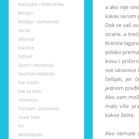
Računala i Elektronika
a ako nije ond
Recepti
kakav serum pr
Religija i duhovnost
Dok se vaš uvij
Serije
strane, a treć
Skijanje
Krenite lagano 
Slastice
polako prema 
Softver
kosu i pričvr
Sport i rekreacija
sve ukosnice i
Sportsko klađenje
češljati, jer
Sve ostalo
jednom pređite
Sve za dom
Ako vam možda
Televizija
malo više pra
Turizam i putovanja
kakve želite.
Uradi Sam
Vrt
Ako nemate uv
Webmajstor