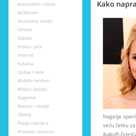
Kako naprav
Automobili i Vozila
Biciklizam
Društvene mreže
Filmovi
Glazba
Hrana i piće
Internet
Košarka
Ljubav i veze
Mobilni telefoni
Moda i ljepota
Nogomet
Novosti / Mediji
Obitelj
Najprije oper
Posao i karijera
veću četku za
Proslave i praznici
ikakvih čvorić