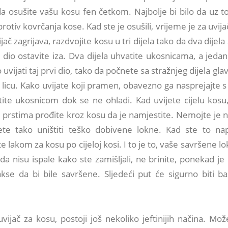
a osušite vašu kosu fen četkom. Najbolje bi bilo da uz to
otiv kovrčanja kose. Kad ste je osušili, vrijeme je za uvija
ač zagrijava, razdvojite kosu u tri dijela tako da dva dijela 
i dio ostavite iza. Dva dijela uhvatite ukosnicama, a jedan
uvijati taj prvi dio, tako da počnete sa stražnjeg dijela glav
licu. Kako uvijate koji pramen, obavezno ga nasprejajte 
stite ukosnicom dok se ne ohladi. Kad uvijete cijelu kos
 prstima prođite kroz kosu da je namjestite. Nemojte je n
 ćete tako uništiti teško dobivene lokne. Kad ste to nap
 lakom za kosu po cijeloj kosi. I to je to, vaše savršene lo
 nisu ispale kako ste zamišljali, ne brinite, ponekad je
kse da bi bile savršene. Sljedeći put će sigurno biti b
ijač za kosu, postoji još nekoliko jeftinijih načina. Mož