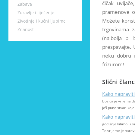
čičak uvijače
Zabava
pramenove om
Zdravlje i liječenje
Možete korist
Životinje i kućni ljubimci
trgovinama za
Znanost
(najbolja bi 
prespavajte.
neku dobru 
frizurom!
Slični članc
Kako napraviti
Božića je vrijeme d
još puno stvari koj
Kako napraviti
godišnje kitimo i u
To vrijeme je narav