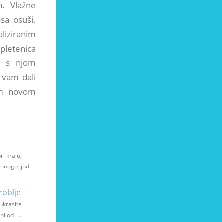
n. Vlažne
sa osuši.
aliziranim
pletenica
 i s njom
 vam dali
om novom
ri kraju, i
mnogo ljudi
roblje
ukrasite
ni od […]