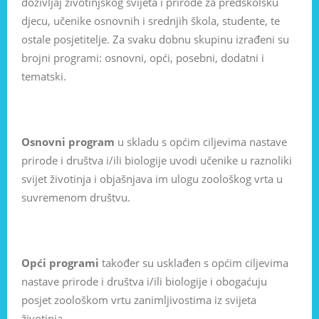
doživljaj životinjskog svijeta i prirode za predškolsku
djecu, učenike osnovnih i srednjih škola, studente, te
ostale posjetitelje. Za svaku dobnu skupinu izrađeni su
brojni programi: osnovni, opći, posebni, dodatni i
tematski.
Osnovni program
u skladu s općim ciljevima nastave
prirode i društva i/ili biologije uvodi učenike u raznoliki
svijet životinja i objašnjava im ulogu zoološkog vrta u
suvremenom društvu.
Opći programi
također su usklađen s općim ciljevima
nastave prirode i društva i/ili biologije i obogaćuju
posjet zoološkom vrtu zanimljivostima iz svijeta
životinja.