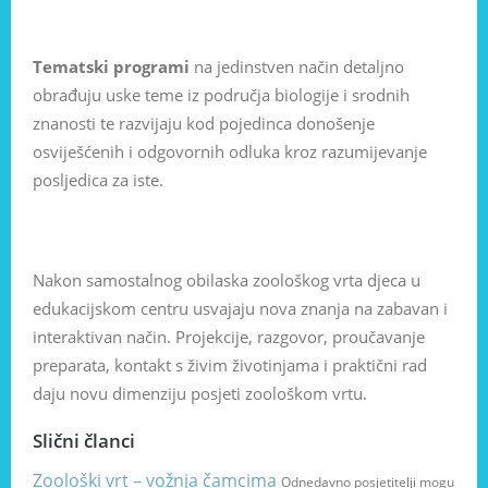
Tematski programi
na jedinstven način detaljno
obrađuju uske teme iz područja biologije i srodnih
znanosti te razvijaju kod pojedinca donošenje
osviješćenih i odgovornih odluka kroz razumijevanje
posljedica za iste.
Nakon samostalnog obilaska zoološkog vrta djeca u
edukacijskom centru usvajaju nova znanja na zabavan i
interaktivan način. Projekcije, razgovor, proučavanje
preparata, kontakt s živim životinjama i praktični rad
daju novu dimenziju posjeti zoološkom vrtu.
Slični članci
Zoološki vrt – vožnja čamcima
Odnedavno posjetitelji mogu