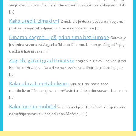
sudjelovati u opuštajućem i jedinsvenom obilasku zoološkog vrta dok
[…]
Kako urediti zimski vrt
Zimski vrt je dosta apstraktan pojam, i
postoje mnogi zaljubljenici u cvijeće i vrtove koji se […]
Dinamo Zagreb – Još jedna zima bez Europe
Gotova je
još jedna sezona za Zagrebački klub Dinamo. Nakon prošlogodišnjeg
ulaska u ligu prvaka, […]
Zagreb, glavni grad Hrvatske
Zagreb je glavni i najveći grad
Republike Hrvatska. Nalazi se na sjeverozapadnom dijelu zemlje, uz
[…]
Kako ubrzati metabolizam
Mislite li da imate spor
metabolizam? Ne uspijevate smršaviti i tražite jednostavan i brz nacin
[…]
Kako locirati mobitel
Vaš mobitel je željeli vi to ili ne vjerojatno
najvažnija stvar koju posjedujete. Možete li […]