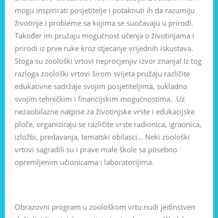
mogu inspirirati posjetitelje i potaknuti ih da razumiju
životinje i probleme sa kojima se suočavaju u prirodi.
Također im pružaju mogućnost učenja o životinjama i
prirodi iz prve ruke kroz stjecanje vrijednih iskustava.
Stoga su zoološki vrtovi neprocjenjiv izvor znanja! Iz tog
razloga zoološki vrtovi širom svijeta pružaju različite
edukativne sadržaje svojim posjetiteljima, sukladno
svojim tehničkim i financijskim mogućnostima. Uz
nezaobilazne natpise za životinjske vrste i edukacijske
ploče, organiziraju se različite vrste radionica, igraonica,
izložbi, predavanja, tematski obilasci… Neki zoološki
vrtovi sagradili su i prave male škole sa posebno
opremljenim učionicama i laboratorijima.
Obrazovni program u zoološkom vrtu nudi jedinstven