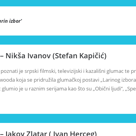
arin izbor
’
 – Nikša Ivanov (Stefan Kapičić)
poznati je srpski filmski, televizijski i kazališni glumac te p
wooda koja se pridružila glumačkoj postavi „Larinog izbora
glumio je u raznim serijama kao što su „Obični ljudi“, „Spe
 – Jakov Zlatar ( Ivan Herceg)