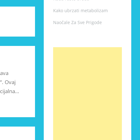
Kako ubrzati metabolizam
Naočale Za Sve Prigode
rava
“. Ovaj
cijalna…