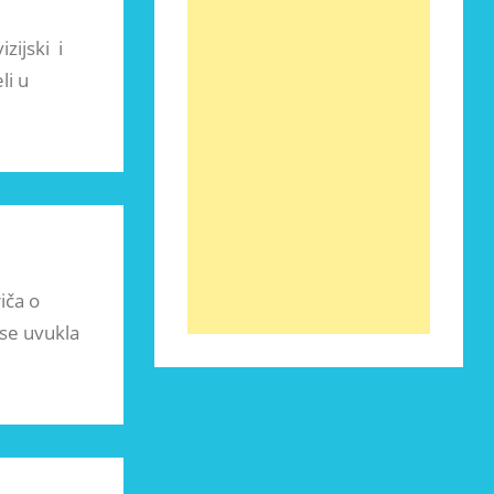
zijski i
li u
iča o
 se uvukla