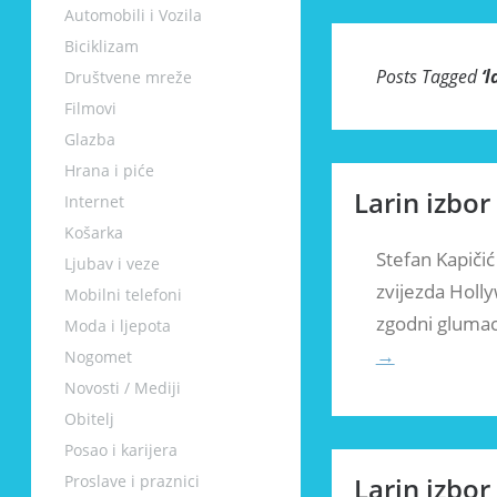
Automobili i Vozila
Biciklizam
Posts Tagged
‘
l
Društvene mreže
Filmovi
Glazba
Hrana i piće
Larin izbor
Internet
Košarka
Stefan Kapičić 
Ljubav i veze
zvijezda Holly
Mobilni telefoni
zgodni glumac 
Moda i ljepota
→
Nogomet
Novosti / Mediji
Obitelj
Posao i karijera
Proslave i praznici
Larin izbor