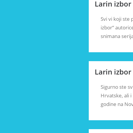
Larin izbor
Svi vi koji st
izbor“ autoric
snimana serija
Larin izbor
Sigurno ste svi
Hrvatske, ali 
godine na No