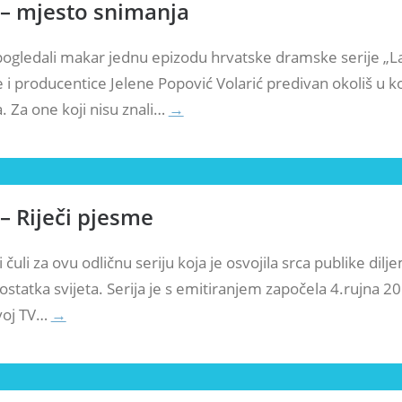
 – mjesto snimanja
e pogledali makar jednu epizodu hrvatske dramske serije „L
e i producentice Jelene Popović Volarić predivan okoliš u k
. Za one koji nisu znali…
→
 – Riječi pjesme
 čuli za ovu odličnu seriju koja je osvojila srca publike dilj
i ostatka svijeta. Serija je s emitiranjem započela 4.rujna 2
voj TV…
→