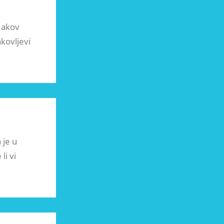
 Jakov
akovljevi
 je u
li vi