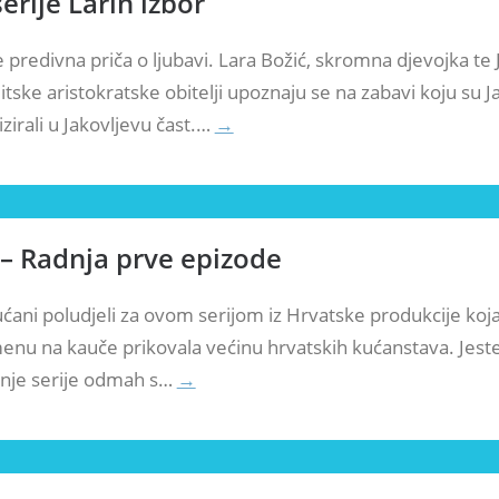
erije Larin izbor
je predivna priča o ljubavi. Lara Božić, skromna djevojka te
litske aristokratske obitelji upoznaju se na zabavi koju su J
izirali u Jakovljevu čast.…
→
 – Radnja prve epizode
kućani poludjeli za ovom serijom iz Hrvatske produkcije koja
nu na kauče prikovala većinu hrvatskih kućanstava. Jeste 
anje serije odmah s…
→