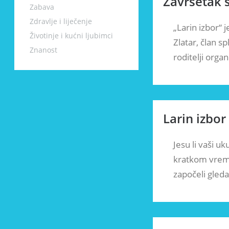
Završetak s
Zabava
Zdravlje i liječenje
„Larin izbor“ 
Životinje i kućni ljubimci
Zlatar, član sp
Znanost
roditelji organ
Larin izbor
Jesu li vaši u
kratkom vreme
započeli gled