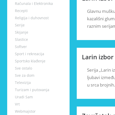
Računala i Elektronika
Recepti
Glavnu mušku u
Religija i duhovnost
kazališni glum
Serije
raznim serija
Skijanje
Slastice
Softver
Sport i rekreacija
Larin izbor
Sportsko klađenje
Sve ostalo
Serija „Larin 
Sve za dom
ljubavi između
Televizija
u srca brojni
Turizam i putovanja
Uradi Sam
Vrt
Webmajstor