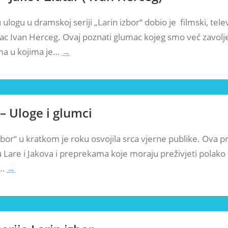
logu u dramskoj seriji „Larin izbor“ dobio je filmski, televi
ac Ivan Herceg. Ovaj poznati glumac kojeg smo već zavolje
ma u kojima je…
→
 – Uloge i glumci
izbor“ u kratkom je roku osvojila srca vjerne publike. Ova pr
 Lare i Jakova i preprekama koje moraju preživjeti polako
h…
→