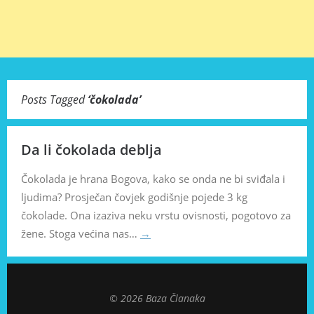
Posts Tagged
‘
čokolada
’
Da li čokolada deblja
Čokolada je hrana Bogova, kako se onda ne bi sviđala i
ljudima? Prosječan čovjek godišnje pojede 3 kg
čokolade. Ona izaziva neku vrstu ovisnosti, pogotovo za
žene. Stoga većina nas…
→
© 2026 Baza Članaka