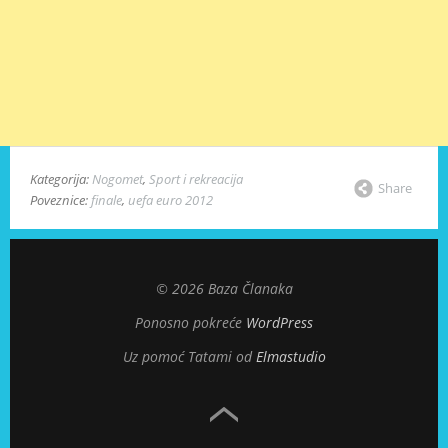
Kategorija:
Nogomet
,
Sport i rekreacija
Share
Poveznice:
finale
,
uefa euro 2012
© 2026 Baza Članaka
Ponosno pokreće
WordPress
Uz pomoć Tatami od
Elmastudio