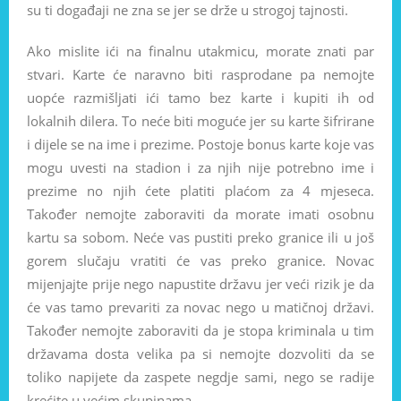
su ti događaji ne zna se jer se drže u strogoj tajnosti.
Ako mislite ići na finalnu utakmicu, morate znati par
stvari. Karte će naravno biti rasprodane pa nemojte
uopće razmišljati ići tamo bez karte i kupiti ih od
lokalnih dilera. To neće biti moguće jer su karte šifrirane
i dijele se na ime i prezime. Postoje bonus karte koje vas
mogu uvesti na stadion i za njih nije potrebno ime i
prezime no njih ćete platiti plaćom za 4 mjeseca.
Također nemojte zaboraviti da morate imati osobnu
kartu sa sobom. Neće vas pustiti preko granice ili u još
gorem slučaju vratiti će vas preko granice. Novac
mijenjajte prije nego napustite državu jer veći rizik je da
će vas tamo prevariti za novac nego u matičnoj državi.
Također nemojte zaboraviti da je stopa kriminala u tim
državama dosta velika pa si nemojte dozvoliti da se
toliko napijete da zaspete negdje sami, nego se radije
krećite u većim skupinama.