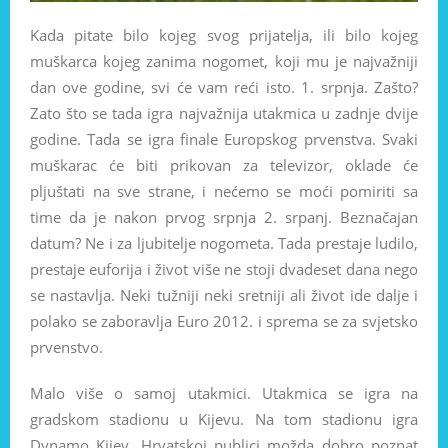
Kada pitate bilo kojeg svog prijatelja, ili bilo kojeg
muškarca kojeg zanima nogomet, koji mu je najvažniji
dan ove godine, svi će vam reći isto. 1. srpnja. Zašto?
Zato što se tada igra najvažnija utakmica u zadnje dvije
godine. Tada se igra finale Europskog prvenstva. Svaki
muškarac će biti prikovan za televizor, oklade će
pljuštati na sve strane, i nećemo se moći pomiriti sa
time da je nakon prvog srpnja 2. srpanj. Beznačajan
datum? Ne i za ljubitelje nogometa. Tada prestaje ludilo,
prestaje euforija i život više ne stoji dvadeset dana nego
se nastavlja. Neki tužniji neki sretniji ali život ide dalje i
polako se zaboravlja Euro 2012. i sprema se za svjetsko
prvenstvo.
Malo više o samoj utakmici. Utakmica se igra na
gradskom stadionu u Kijevu. Na tom stadionu igra
Dynamo Kijev. Hrvatskoj publici možda dobro poznat