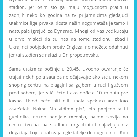
stadion, jer osim što ga imaju mogućnosti pratiti u
zadnjih nekoliko godina na tv prijamnicima gledajući
utakmice lige prvaka, dosta naših nogometaša je tamo i
nastupala igrajući za Dynamo. Mnogi od vas već kucaju
u drvo misleći da su nas na tome stadionu izbacili
Ukrajinci pobjedom protiv Engleza, no možete odahnuti
jer taj stadion se nalazi u Dnipropetrovsku.
Sama utakmica počinje u 20.45. Uvodno otvaranje će
trajati nekih pola sata pa ne očajavajte ako ste u nekom
shoping centru na blagajni sa gajbom u ruci i gužvom
pred sobom, jer stići ćete i ako dođete 10 minuta pre
kasno. Uvod neće biti niti upola spektakularan kao
završetak. Nakon što vidimo plač, bio pobjednika ili
gubitnika, nakon podijele medalja, nakon slavlja na
centru terena, na stadionu organizatori najavljuju niz
događaja koji će zabavljati gledatelje do dugo u noć. Koji