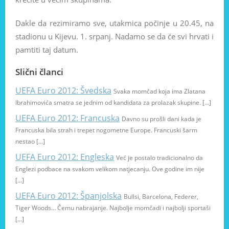
Dakle da rezimiramo sve, utakmica počinje u 20.45, na
stadionu u Kijevu. 1. srpanj. Nadamo se da će svi hrvati i
pamtiti taj datum.
Slični članci
UEFA Euro 2012: Švedska
Svaka momčad koja ima Zlatana
Ibrahimovića smatra se jednim od kandidata za prolazak skupine. […]
UEFA Euro 2012: Francuska
Davno su prošli dani kada je
Francuska bila strah i trepet nogometne Europe. Francuski šarm
nestao […]
UEFA Euro 2012: Engleska
Već je postalo tradicionalno da
Englezi podbace na svakom velikom natjecanju. Ove godine im nije
[…]
UEFA Euro 2012: Španjolska
Bullsi, Barcelona, Federer,
Tiger Woods… Čemu nabrajanje. Najbolje momčadi i najbolji sportaši
[…]