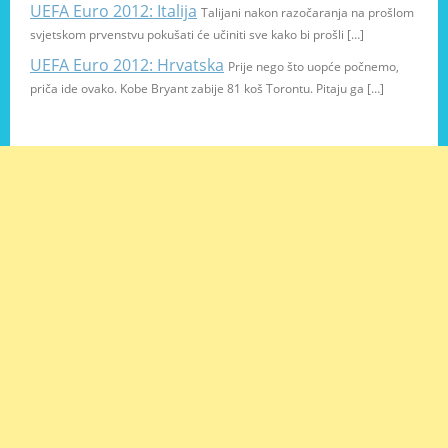
UEFA Euro 2012: Italija
Talijani nakon razočaranja na prošlom
svjetskom prvenstvu pokušati će učiniti sve kako bi prošli […]
UEFA Euro 2012: Hrvatska
Prije nego što uopće počnemo,
priča ide ovako. Kobe Bryant zabije 81 koš Torontu. Pitaju ga […]