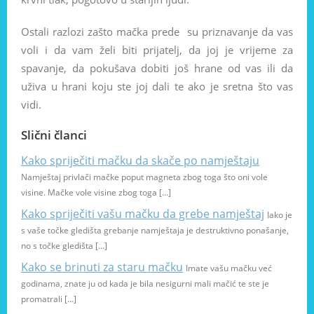
Ostali razlozi zašto mačka prede su priznavanje da vas
voli i da vam želi biti prijatelj, da joj je vrijeme za
spavanje, da pokušava dobiti još hrane od vas ili da
uživa u hrani koju ste joj dali te ako je sretna što vas
vidi.
Slični članci
Kako spriječiti mačku da skače po namještaju
Namještaj privlači mačke poput magneta zbog toga što oni vole
visine. Mačke vole visine zbog toga […]
Kako spriječiti vašu mačku da grebe namještaj
Iako je
s vaše točke gledišta grebanje namještaja je destruktivno ponašanje,
no s točke gledišta […]
Kako se brinuti za staru mačku
Imate vašu mačku već
godinama, znate ju od kada je bila nesigurni mali mačić te ste je
promatrali […]