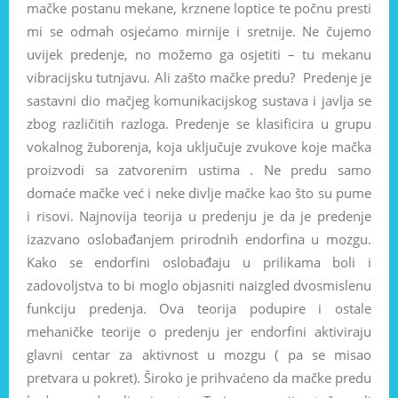
mačke postanu mekane, krznene loptice te počnu presti
mi se odmah osjećamo mirnije i sretnije. Ne čujemo
uvijek predenje, no možemo ga osjetiti – tu mekanu
vibracijsku tutnjavu. Ali zašto mačke predu? Predenje je
sastavni dio mačjeg komunikacijskog sustava i javlja se
zbog različitih razloga. Predenje se klasificira u grupu
vokalnog žuborenja, koja uključuje zvukove koje mačka
proizvodi sa zatvorenim ustima . Ne predu samo
domaće mačke već i neke divlje mačke kao što su pume
i risovi. Najnovija teorija u predenju je da je predenje
izazvano oslobađanjem prirodnih endorfina u mozgu.
Kako se endorfini oslobađaju u prilikama boli i
zadovoljstva to bi moglo objasniti naizgled dvosmislenu
funkciju predenja. Ova teorija podupire i ostale
mehaničke teorije o predenju jer endorfini aktiviraju
glavni centar za aktivnost u mozgu ( pa se misao
pretvara u pokret). Široko je prihvaćeno da mačke predu