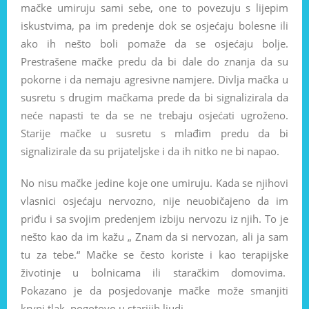
mačke umiruju sami sebe, one to povezuju s lijepim
iskustvima, pa im predenje dok se osjećaju bolesne ili
ako ih nešto boli pomaže da se osjećaju bolje.
Prestrašene mačke predu da bi dale do znanja da su
pokorne i da nemaju agresivne namjere. Divlja mačka u
susretu s drugim mačkama prede da bi signalizirala da
neće napasti te da se ne trebaju osjećati ugroženo.
Starije mačke u susretu s mlađim predu da bi
signalizirale da su prijateljske i da ih nitko ne bi napao.
No nisu mačke jedine koje one umiruju. Kada se njihovi
vlasnici osjećaju nervozno, nije neuobičajeno da im
priđu i sa svojim predenjem izbiju nervozu iz njih. To je
nešto kao da im kažu „ Znam da si nervozan, ali ja sam
tu za tebe.“ Mačke se često koriste i kao terapijske
životinje u bolnicama ili staračkim domovima.
Pokazano je da posjedovanje mačke može smanjiti
krvni tlak, pogotovo u starijih ljudi.