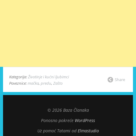
Kategorija:
Životinje i kućni ljubimci
Share
Poveznice:
mačka
,
predu
,
Zašto
© 2026 Baza Članaka
Ponosno pokreće
WordPress
Uz pomoć Tatami od
Elmastudio