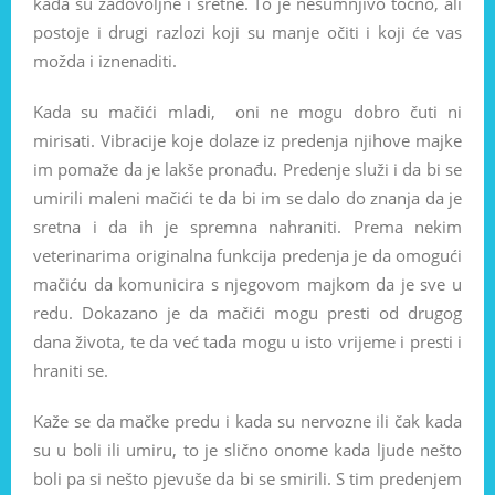
kada su zadovoljne i sretne. To je nesumnjivo točno, ali
postoje i drugi razlozi koji su manje očiti i koji će vas
možda i iznenaditi.
Kada su mačići mladi, oni ne mogu dobro čuti ni
mirisati. Vibracije koje dolaze iz predenja njihove majke
im pomaže da je lakše pronađu. Predenje služi i da bi se
umirili maleni mačići te da bi im se dalo do znanja da je
sretna i da ih je spremna nahraniti. Prema nekim
veterinarima originalna funkcija predenja je da omogući
mačiću da komunicira s njegovom majkom da je sve u
redu. Dokazano je da mačići mogu presti od drugog
dana života, te da već tada mogu u isto vrijeme i presti i
hraniti se.
Kaže se da mačke predu i kada su nervozne ili čak kada
su u boli ili umiru, to je slično onome kada ljude nešto
boli pa si nešto pjevuše da bi se smirili. S tim predenjem