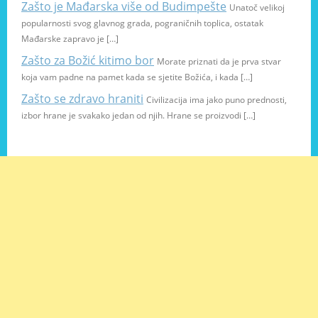
Zašto je Mađarska više od Budimpešte
Unatoč velikoj
popularnosti svog glavnog grada, pograničnih toplica, ostatak
Mađarske zapravo je […]
Zašto za Božić kitimo bor
Morate priznati da je prva stvar
koja vam padne na pamet kada se sjetite Božića, i kada […]
Zašto se zdravo hraniti
Civilizacija ima jako puno prednosti,
izbor hrane je svakako jedan od njih. Hrane se proizvodi […]