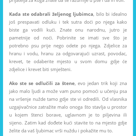
prijatelja za koga znate da se razumije u pse i da ih voli.
Kada ste odabrali željenog ljubimca
, bilo bi idealno
još prespavati odluku i tek sutra doći po njega kako
biste ga vodili kući. Znate onu narodnu, jutro je
pametnije od noći. Pobrinite se imati sve što je
potrebno psu prije nego odete po njega. Zdjelice za
hranu i vodu, hranu za odgovarajući uzrast, povodac,
krevet, te odaberite mjesto u svom domu gdje će
zdjelice i krevet biti smješteni.
Ako ste se odlučili za štene
, evo jedan trik koji zna
jako malo ljudi a može vam puno pomoći u učenju psa
na vršenje nužde tamo gdje ste vi odredili. Od vlasnika
uzgajivačnice zatražite malo onoga što stavlja u prostor
u kojem štenci borave, uglavnom je to piljevina ili
sijeno. Zatim kad dođete kući stavite to na mjesto gdje
želite da vaš ljubimac vrši nuždu i pokažite mu to.