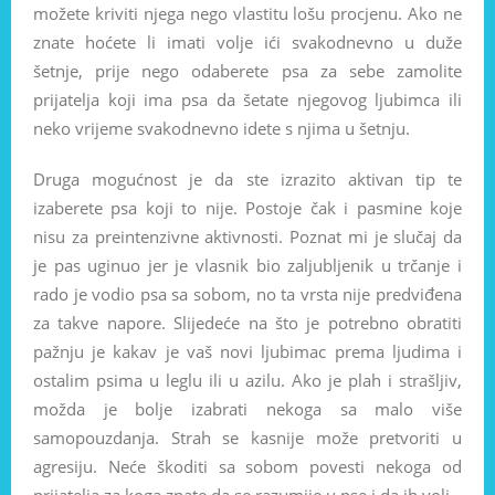
možete kriviti njega nego vlastitu lošu procjenu. Ako ne
znate hoćete li imati volje ići svakodnevno u duže
šetnje, prije nego odaberete psa za sebe zamolite
prijatelja koji ima psa da šetate njegovog ljubimca ili
neko vrijeme svakodnevno idete s njima u šetnju.
Druga mogućnost je da ste izrazito aktivan tip te
izaberete psa koji to nije. Postoje čak i pasmine koje
nisu za preintenzivne aktivnosti. Poznat mi je slučaj da
je pas uginuo jer je vlasnik bio zaljubljenik u trčanje i
rado je vodio psa sa sobom, no ta vrsta nije predviđena
za takve napore. Slijedeće na što je potrebno obratiti
pažnju je kakav je vaš novi ljubimac prema ljudima i
ostalim psima u leglu ili u azilu. Ako je plah i strašljiv,
možda je bolje izabrati nekoga sa malo više
samopouzdanja. Strah se kasnije može pretvoriti u
agresiju. Neće škoditi sa sobom povesti nekoga od