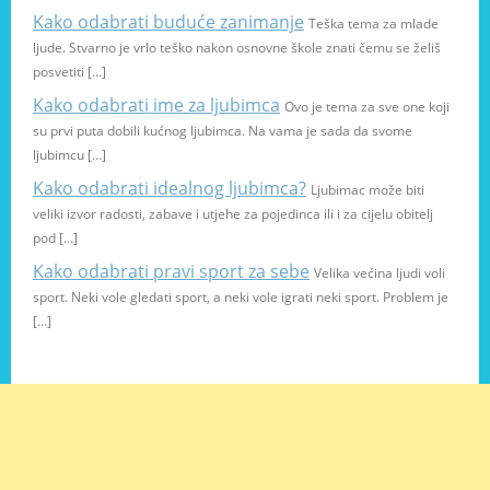
Kako odabrati buduće zanimanje
Teška tema za mlade
ljude. Stvarno je vrlo teško nakon osnovne škole znati čemu se želiš
posvetiti […]
Kako odabrati ime za ljubimca
Ovo je tema za sve one koji
su prvi puta dobili kućnog ljubimca. Na vama je sada da svome
ljubimcu […]
Kako odabrati idealnog ljubimca?
Ljubimac može biti
veliki izvor radosti, zabave i utjehe za pojedinca ili i za cijelu obitelj
pod […]
Kako odabrati pravi sport za sebe
Velika većina ljudi voli
sport. Neki vole gledati sport, a neki vole igrati neki sport. Problem je
[…]