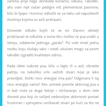
zanima prije nego donesete konačnu odluku. Također,
ako vam nije važan pedigre niti plemenitost pasmine,
bilo bi lijepo i korisno odlučiti se za neku od napuštenih
životinja kojima su azili pretrpani.
Donesite odluke kojih će se svi članovi obitelji
pridržavati te odlučite o tome tko i koliko će psa voditi u
šetnju, odaberite jednoga „gazdu“. Psi vole imati jednu
osobu koju slušaju iako i ostali ukućani mogu sa psom
također izgraditi kvalitetan odnos.
Kada idete izabrati psa, bilo u leglo ili u azil, obratite
pažnju na nekoliko vrlo važnih stvari koje je lako
previdjeti. Koliki nivo energije ima pas? Odgovara li taj
nivo energije vama? Ako uzmete previše aktivnog psa a
vi baš niste za duge šetnje i istrčavanje, u dom ćete
dovesti psa koji će uslijed nedovoljne aktivnosti postati
frustriran i vjerojatno uništavati stvari po kući za što ne