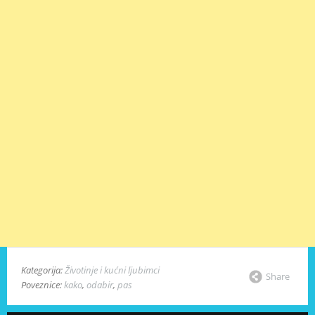
Kategorija:
Životinje i kućni ljubimci
Share
Poveznice:
kako
,
odabir
,
pas