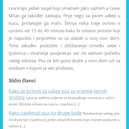
I na kraju jedan savjet koji smatram jako važnim a Cesar
Milan ga također zastupa. Prije nego sa psom uđete u
kuću, prošetajte ga malo. Šetnja neka traje ovisno o
uzrastu od 15 do 40 minuta kako bi ostavio prostor koji
je napustio i pripremio se za ulazak u svoj novi dom.
Time također postižete i zbližavanje između sebe i
ljubimca i stvaranje povjerenja već na samom početku
vašeg odnosa. Psu će biti puno draže u novi dom ući sa
osobom s kojom je već prošetao.
Slični članci
Kako se brinuti za vašeg psa za vrijeme ljetnih
vrućina
Ljeto je odlično vrijeme za provođenje vremena s vašim
psom. Možete uživati na suncu i svježem […]
Kako naviknuti psa na druge ljude
Navikavanje vašeg psa
na druženje s ljudima je jedan od prvih koraka koje morate poduzeti u
vašem […]