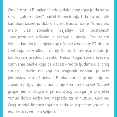
Ono što se u Bangladešu događalo zbog toga je da su se
razvili „alternativni“ načini financiranja i da su od njih
kamatari izuzetno dobro živjeli. Budući da je Yunus bio
malo više socijalno osjetljiv od postojećih
„poduzetnika“, odlučio je krenuti u akciju. Prvi zajam
koji je dao bio je iz njegovog džepa i iznosio je 27 dolara
ženi koja je izrađivala namještaj od bambusa. Zajam je
bio vraćen uredno i u roku. Nakon toga, Yunus kreće u
osnivanje banke koja će davati kredite ljudima u sličnoj
situaciji. Način na koji su osigurali naplatu je vrlo
jednostavan a učinkovit. Banka koristi grupe koje se
zajedno prijavljuju za podizanje kredita te su svi članovi
grupe jedni drugima jamci. Zbog ovoga je projekta
Yunus dobio Nobelovu nagradu za mir 2006. Godine.
Ovaj model financiranja do sada se uspješno koristi u
dvadesttri zemlje u svijetu.