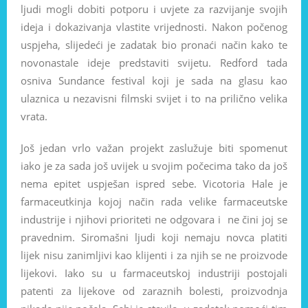
ljudi mogli dobiti potporu i uvjete za razvijanje svojih
ideja i dokazivanja vlastite vrijednosti. Nakon počenog
uspjeha, slijedeći je zadatak bio pronaći način kako te
novonastale ideje predstaviti svijetu. Redford tada
osniva Sundance festival koji je sada na glasu kao
ulaznica u nezavisni filmski svijet i to na prilično velika
vrata.
Još jedan vrlo važan projekt zaslužuje biti spomenut
iako je za sada još uvijek u svojim počecima tako da još
nema epitet uspješan ispred sebe. Vicotoria Hale je
farmaceutkinja kojoj način rada velike farmaceutske
industrije i njihovi prioriteti ne odgovara i ne čini joj se
pravednim. Siromašni ljudi koji nemaju novca platiti
lijek nisu zanimljivi kao klijenti i za njih se ne proizvode
lijekovi. Iako su u farmaceutskoj industriji postojali
patenti za lijekove od zaraznih bolesti, proizvodnja