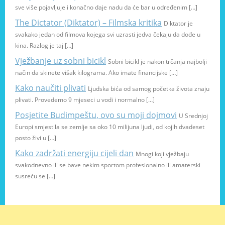
sve više pojavljuje i konačno daje nadu da će bar u određenim […]
The Dictator (Diktator) – Filmska kritika
Diktator je
svakako jedan od filmova kojega svi uzrasti jedva čekaju da dođe u
kina. Razlog je taj […]
Vježbanje uz sobni bicikl
Sobni bicikl je nakon trčanja najbolji
način da skinete višak kilograma. Ako imate financijske […]
Kako naučiti plivati
Ljudska bića od samog početka života znaju
plivati. Provedemo 9 mjeseci u vodi i normalno […]
Posjetite Budimpeštu, ovo su moji dojmovi
U Srednjoj
Europi smjestila se zemlje sa oko 10 milijuna ljudi, od kojih dvadeset
posto živi u […]
Kako zadržati energiju cijeli dan
Mnogi koji vježbaju
svakodnevno ili se bave nekim sportom profesionalno ili amaterski
susreću se […]