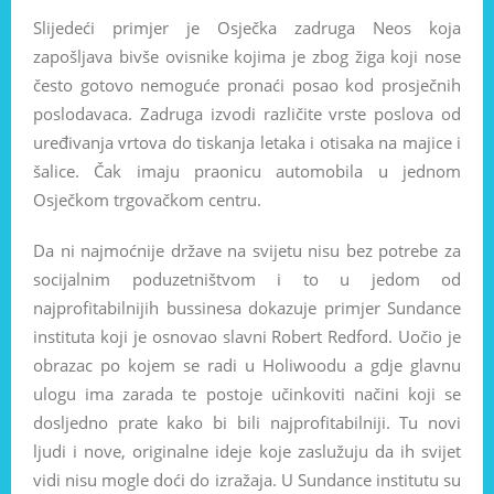
Slijedeći primjer je Osječka zadruga Neos koja
zapošljava bivše ovisnike kojima je zbog žiga koji nose
često gotovo nemoguće pronaći posao kod prosječnih
poslodavaca. Zadruga izvodi različite vrste poslova od
uređivanja vrtova do tiskanja letaka i otisaka na majice i
šalice. Čak imaju praonicu automobila u jednom
Osječkom trgovačkom centru.
Da ni najmoćnije države na svijetu nisu bez potrebe za
socijalnim poduzetništvom i to u jedom od
najprofitabilnijih bussinesa dokazuje primjer Sundance
instituta koji je osnovao slavni Robert Redford. Uočio je
obrazac po kojem se radi u Holiwoodu a gdje glavnu
ulogu ima zarada te postoje učinkoviti načini koji se
dosljedno prate kako bi bili najprofitabilniji. Tu novi
ljudi i nove, originalne ideje koje zaslužuju da ih svijet
vidi nisu mogle doći do izražaja. U Sundance institutu su