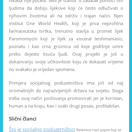
nikada nije počela. Sebi je stavila u zadatak pomoći tim
ljudima da dobiju lijekove koji će često odlučivati o
njihovim životima ali na održiv i trajan način. Njen
institut One World Health, koji je prva neprofitna
farmaceutska tvrtka, trenutno stavlja u promet lijek
Paromomycin koji je lijek za visceral leishmaniasis,
poznatu i kao crna groznica od koje godišnje umre
preko dvjesto tisuća ljudi. Ovaj projekt je još u
dokazivanju svoje učikovitosti koju će dokazati vrijeme
no svakako je vrijedan spomena.
Primjera socijalnog poduzetništva ima još od naj
siromašnijih do najrazvijenijih država na svijetu. Stoga
treba ovaj način poslovanja promovirati jer je koristan,
human a na kraju, kao i svaki drugi posao, profitabilan.
Slični članci
Što je socijalno poduzetništvo
Relativno novi pojam koji se