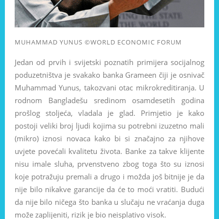
MUHAMMAD YUNUS ©WORLD ECONOMIC FORUM
Jedan od prvih i svijetski poznatih primijera socijalnog
poduzetništva je svakako banka Grameen čiji je osnivač
Muhammad Yunus, takozvani otac mikrokreditiranja. U
rodnom Bangladešu sredinom osamdesetih godina
prošlog stoljeća, vladala je glad. Primjetio je kako
postoji veliki broj ljudi kojima su potrebni izuzetno mali
(mikro) iznosi novaca kako bi si značajno za njihove
uvjete povećali kvalitetu života. Banke za takve klijente
nisu imale sluha, prvenstveno zbog toga što su iznosi
koje potražuju premali a drugo i možda još bitnije je da
nije bilo nikakve garancije da će to moći vratiti. Budući
da nije bilo ničega što banka u slučaju ne vraćanja duga
može zaplijeniti, rizik je bio neisplativo visok.